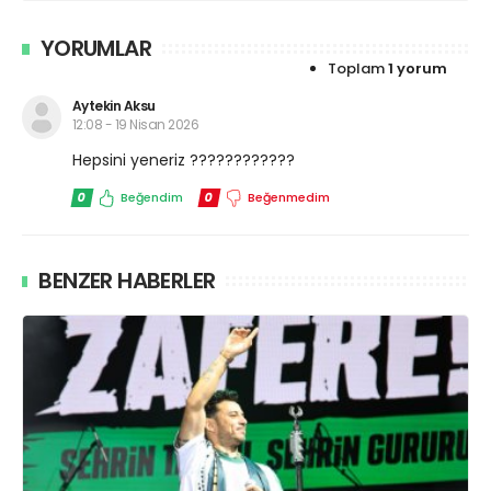
YORUMLAR
Toplam
1 yorum
Aytekin Aksu
12:08 - 19 Nisan 2026
Hepsini yeneriz ????????????
0
Beğendim
0
Beğenmedim
BENZER HABERLER