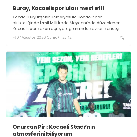
Buray, Kocaelisporluları mest etti
Kocaeli Büyükşehir Belediyesi ile Kocaelispor
birlikteliğinde İzmit Milli İrade Meydanı’nda düzenlenen
Kocaelispor sezon açılış programında sevilen sanatçı
Buray, verdiği konserle meydanı inletti.
07 Ağustos 2026 Cuma
23:42
Onurcan Piri: Kocaeli Stadı’nın
atmosferini biliyorum