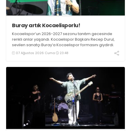
Buray artık Kocaelisporlu!
Kocaelispor’un 2026-2027 sezonu tanıtım gecesinde
renkli anlar yaşandı. Kocaelispor Başkanı Recep Durul,
sevilen sanatçı Buray’a Kocaelispor formasını giydirdi.
07 Ağustos 2026 Cuma
23:48