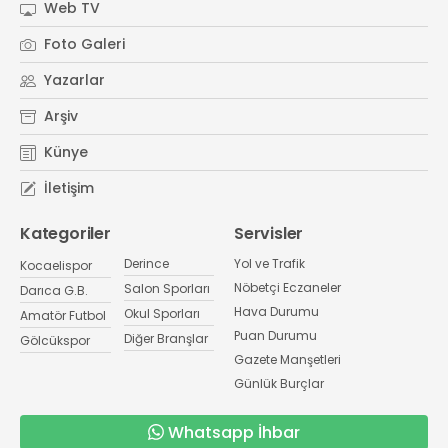
Web TV
Foto Galeri
Yazarlar
Arşiv
Künye
İletişim
Kategoriler
Servisler
Derince
Yol ve Trafik
Kocaelispor
Nöbetçi Eczaneler
Salon Sporları
Darıca G.B.
Hava Durumu
Okul Sporları
Amatör Futbol
Puan Durumu
Diğer Branşlar
Gölcükspor
Gazete Manşetleri
Günlük Burçlar
Whatsapp İhbar