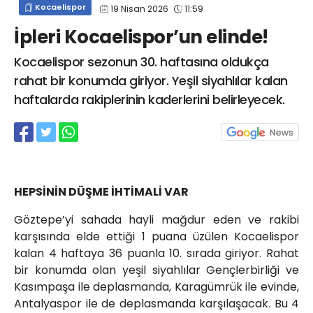
Kocaelispor
19 Nisan 2026
11:59
info@spor41.com
İpleri Kocaelispor’un elinde!
Kocaelispor sezonun 30. haftasına oldukça
rahat bir konumda giriyor. Yeşil siyahlılar kalan
haftalarda rakiplerinin kaderlerini belirleyecek.
HEPSİNİN DÜŞME İHTİMALİ VAR
Göztepe’yi sahada hayli mağdur eden ve rakibi
karşısında elde ettiği 1 puana üzülen Kocaelispor
kalan 4 haftaya 36 puanla 10. sırada giriyor. Rahat
bir konumda olan yeşil siyahlılar Gençlerbirliği ve
Kasımpaşa ile deplasmanda, Karagümrük ile evinde,
Antalyaspor ile de deplasmanda karşılaşacak. Bu 4