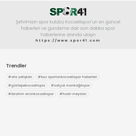
Şehrimizin spor kulübü Kocaelispor'un en güncel
haberleri ve gündeme dair son dakika spor
haberlerine anında ulaşın
https://www.spor41.com
Trendler
#
ata yetişken
#
buz sporlarıkocaelispor haberleri
#
göztepekocaelispor
#
selçuk inankağıtspor
#
ibrahim ercinkocaelispor
#
hodri meydan