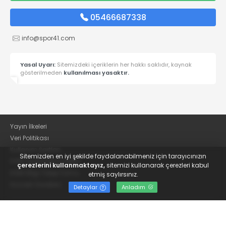
05466687338
info@spor41.com
Yasal Uyarı:
Sitemizdeki içeriklerin her hakkı saklıdır, kaynak
gösterilmeden
kullanılması yasaktır.
Yayın İlkeleri
Veri Politikası
Kullanım Şartları
Sitemizden en iyi şekilde faydalanabilmeniz için tarayıcınızın
KVKK Aydınlatma Metni
çerezlerini kullanmaktayız,
sitemizi kullanarak çerezleri kabul
KVKK Bilgi Talep Formu
etmiş saylırsınız.
Kocaeli Gazetesi
Detaylar
Anladım
© 2022
Güncel Kocaelispor Haberleri ve Spor Haberleri | Spor41
- Tüm hakları saklıdır.