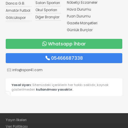
Nöbetçi Eczaneler
Salon Sporları
Darıca G.B.
Hava Durumu
Okul Sporları
Amatör Futbol
Puan Durumu
Diğer Branşlar
Gölcükspor
Gazete Manşetleri
Günlük Burçlar
Whatsapp İhbar
05466687338
info@spor41.com
Yasal Uyarı:
Sitemizdeki içeriklerin her hakkı saklıdır, kaynak
gösterilmeden
kullanılması yasaktır.
Yayın İlkeleri
Veri Politikası