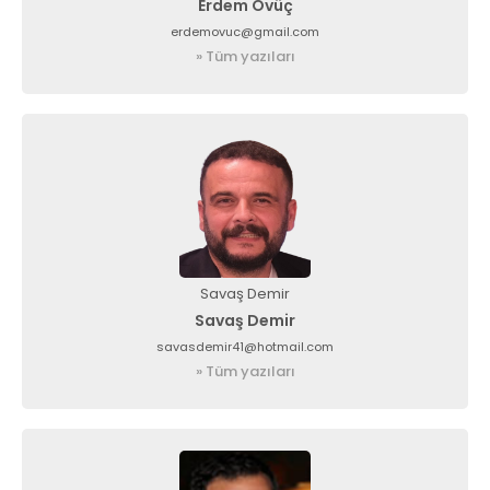
Erdem Övüç
info@spor41.com
erdemovuc@gmail.com
» Tüm yazıları
Savaş Demir
Savaş Demir
savasdemir41@hotmail.com
» Tüm yazıları