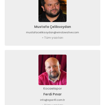
Mustafa Çeliksoydan
mustafaceliksoydan@windowslive.com
» Tüm yazıları
Kocaelispor
Ferdi Pınar
info@spor41.com.tr