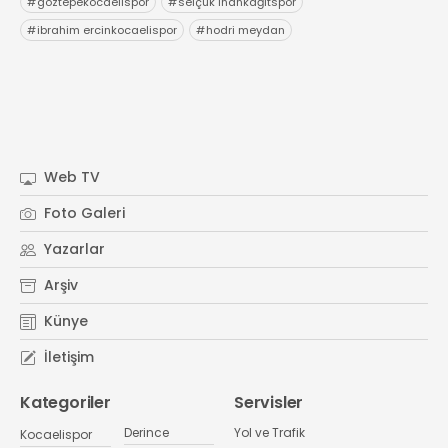
#
göztepekocaelispor
#
selçuk inankağıtspor
#
ibrahim ercinkocaelispor
#
hodri meydan
Web TV
Foto Galeri
Yazarlar
Arşiv
Künye
İletişim
Kategoriler
Servisler
Derince
Yol ve Trafik
Kocaelispor