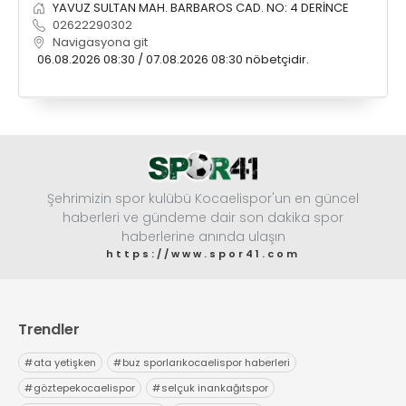
YAVUZ SULTAN MAH. BARBAROS CAD. NO: 4 DERİNCE
02622290302
Navigasyona git
06.08.2026 08:30 / 07.08.2026 08:30 nöbetçidir.
Şehrimizin spor kulübü Kocaelispor'un en güncel
haberleri ve gündeme dair son dakika spor
haberlerine anında ulaşın
https://www.spor41.com
Trendler
#
ata yetişken
#
buz sporlarıkocaelispor haberleri
#
göztepekocaelispor
#
selçuk inankağıtspor