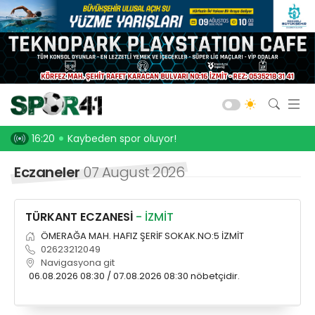
Kocaelispor
Amatör Futbol
Gölcük
AMAM!
16:20
Kaybeden spor oluyor!
16:05
Serdar Dursun,
Bld. Derince
Eczaneler
07 August 2026
Darıca GB.
Salon Sporları
TÜRKANT ECZANESİ
- İZMİT
Okul Sporları
ÖMERAĞA MAH. HAFIZ ŞERİF SOKAK.NO:5 İZMİT
02623212049
Navigasyona git
06.08.2026 08:30 / 07.08.2026 08:30 nöbetçidir.
Web TV
Galeri
Yazarlar