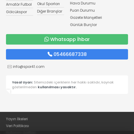
Hava Durumu
Okul Sporları
Amatör Futbol
Puan Durumu
Diğer Branşlar
Gölcükspor
Gazete Manşetleri
Günlük Burçlar
Whatsapp İhbar
05466687338
info@spor41.com
Yasal Uyarı:
Sitemizdeki içeriklerin her hakkı saklıdır, kaynak
gösterilmeden
kullanılması yasaktır.
Yayın İlkeleri
Veri Politikası
Kullanım Şartları