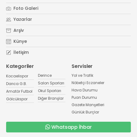
Foto Galeri
Yazarlar
Arşiv
Künye
İletişim
Kategoriler
Servisler
Derince
Yol ve Trafik
Kocaelispor
Nöbetçi Eczaneler
Salon Sporları
Darıca G.B.
Hava Durumu
Okul Sporları
Amatör Futbol
Puan Durumu
Diğer Branşlar
Gölcükspor
Gazete Manşetleri
Günlük Burçlar
Whatsapp İhbar