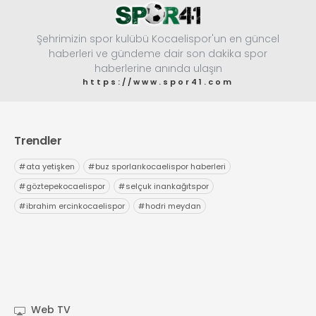
info@spor41.com
Şehrimizin spor kulübü Kocaelispor'un en güncel
haberleri ve gündeme dair son dakika spor
haberlerine anında ulaşın
https://www.spor41.com
Trendler
#
ata yetişken
#
buz sporlarıkocaelispor haberleri
#
göztepekocaelispor
#
selçuk inankağıtspor
#
ibrahim ercinkocaelispor
#
hodri meydan
Web TV