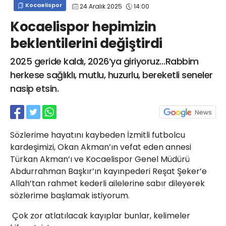
Kocaelispor
24 Aralık 2025
14:00
info@spor41.com
Kocaelispor hepimizin
beklentilerini değiştirdi
2025 geride kaldı, 2026’ya giriyoruz…Rabbim
herkese sağlıklı, mutlu, huzurlu, bereketli seneler
nasip etsin.
Sözlerime hayatını kaybeden İzmitli futbolcu
kardeşimizi, Okan Akman’ın vefat eden annesi
Türkan Akman’ı ve Kocaelispor Genel Müdürü
Abdurrahman Başkır’ın kayınpederi Reşat Şeker’e
Allah’tan rahmet kederli ailelerine sabır dileyerek
sözlerime başlamak istiyorum.
Çok zor atlatılacak kayıplar bunlar, kelimeler