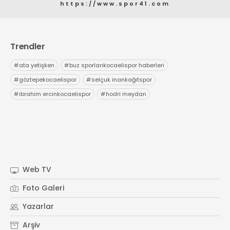
https://www.spor41.com
Trendler
#
ata yetişken
#
buz sporlarıkocaelispor haberleri
#
göztepekocaelispor
#
selçuk inankağıtspor
#
ibrahim ercinkocaelispor
#
hodri meydan
Web TV
Foto Galeri
Yazarlar
Arşiv