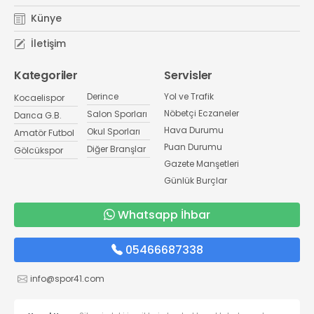
Künye
İletişim
Kategoriler
Servisler
Derince
Yol ve Trafik
Kocaelispor
Nöbetçi Eczaneler
Salon Sporları
Darıca G.B.
Hava Durumu
Okul Sporları
Amatör Futbol
Puan Durumu
Diğer Branşlar
Gölcükspor
Gazete Manşetleri
Günlük Burçlar
Whatsapp İhbar
05466687338
info@spor41.com