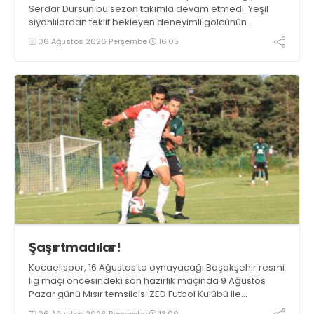
Serdar Dursun bu sezon takımla devam etmedi. Yeşil
siyahlılardan teklif bekleyen deneyimli golcünün
Gaziantep FK ile söz kesecek.
06 Ağustos 2026 Perşembe
16:05
Şaşırtmadılar!
Kocaelispor, 16 Ağustos’ta oynayacağı Başakşehir resmi
lig maçı öncesindeki son hazırlık maçında 9 Ağustos
Pazar günü Mısır temsilcisi ZED Futbol Kulübü ile
karşılaşacak.
06 Ağustos 2026 Perşembe
13:00