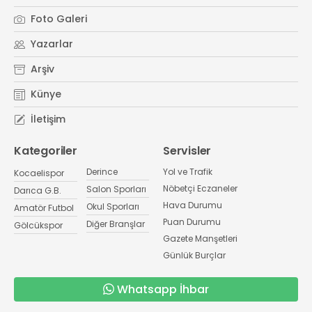
Foto Galeri
Yazarlar
Arşiv
Künye
İletişim
Kategoriler
Servisler
Derince
Yol ve Trafik
Kocaelispor
Nöbetçi Eczaneler
Salon Sporları
Darıca G.B.
Hava Durumu
Okul Sporları
Amatör Futbol
Puan Durumu
Diğer Branşlar
Gölcükspor
Gazete Manşetleri
Günlük Burçlar
Whatsapp İhbar