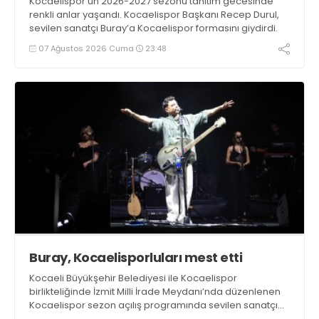
Kocaelispor’un 2026-2027 sezonu tanıtım gecesinde
renkli anlar yaşandı. Kocaelispor Başkanı Recep Durul,
sevilen sanatçı Buray’a Kocaelispor formasını giydirdi.
07 Ağustos 2026 Cuma
23:48
Buray, Kocaelisporluları mest etti
Kocaeli Büyükşehir Belediyesi ile Kocaelispor
birlikteliğinde İzmit Milli İrade Meydanı’nda düzenlenen
Kocaelispor sezon açılış programında sevilen sanatçı
Buray, verdiği konserle meydanı inletti.