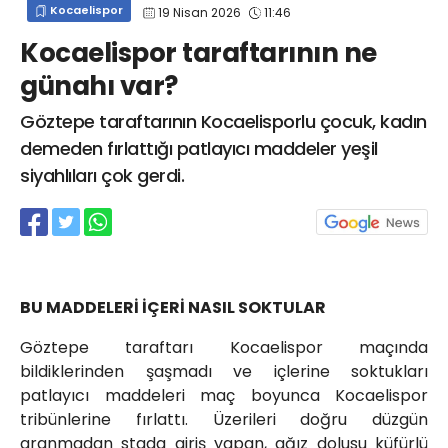
Kocaelispor
19 Nisan 2026
11:46
info@spor41.com
Kocaelispor taraftarının ne
günahı var?
Göztepe taraftarının Kocaelisporlu çocuk, kadın
demeden fırlattığı patlayıcı maddeler yeşil
siyahlıları çok gerdi.
BU MADDELERİ İÇERİ NASIL SOKTULAR
Göztepe taraftarı Kocaelispor maçında
bildiklerinden şaşmadı ve içlerine soktukları
patlayıcı maddeleri maç boyunca Kocaelispor
tribünlerine fırlattı. Üzerileri doğru düzgün
aranmadan stada giriş yapan, ağız dolusu küfürlü