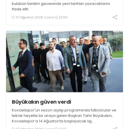
kulübün tanıtım gecesinde yeni tarihler yazacaklarını
ifade etti.
07 Ağustos 2026 Cuma
22:50
Büyükakın güven verdi
Kocaelispor'un sezon açılışı programında futbolcular ve
teknik heyetle bir araya gelen Başkan Tahir Büyükakın,
Kocaelispor’a 14 Ağustos’ta başlayacak lig
maratonunda başarılar diledi ve “Yanınızdayım” dedi.
07 Ağustos 2026 Cuma
22:17