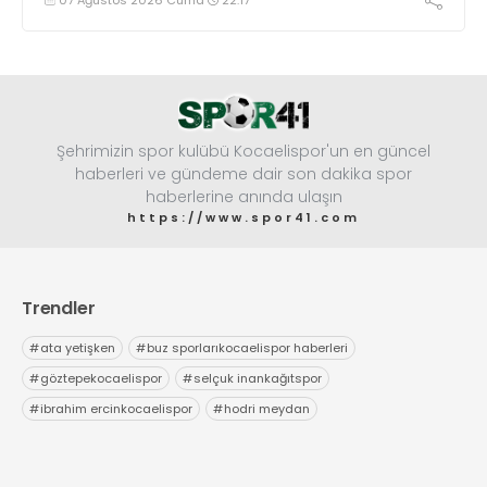
Şehrimizin spor kulübü Kocaelispor'un en güncel
haberleri ve gündeme dair son dakika spor
haberlerine anında ulaşın
https://www.spor41.com
Trendler
#
ata yetişken
#
buz sporlarıkocaelispor haberleri
#
göztepekocaelispor
#
selçuk inankağıtspor
#
ibrahim ercinkocaelispor
#
hodri meydan