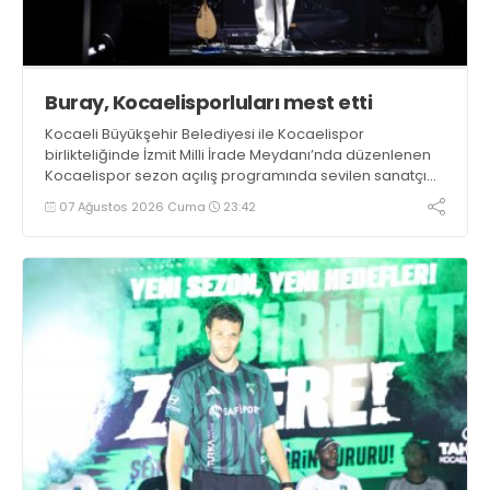
Buray, Kocaelisporluları mest etti
Kocaeli Büyükşehir Belediyesi ile Kocaelispor
birlikteliğinde İzmit Milli İrade Meydanı’nda düzenlenen
Kocaelispor sezon açılış programında sevilen sanatçı
Buray, verdiği konserle meydanı inletti.
07 Ağustos 2026 Cuma
23:42