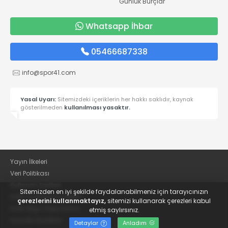
Günlük Burçlar
Whatsapp İhbar
05466687338
info@spor41.com
Yasal Uyarı:
Sitemizdeki içeriklerin her hakkı saklıdır, kaynak
gösterilmeden
kullanılması yasaktır.
Yayın İlkeleri
Veri Politikası
Kullanım Şartları
Sitemizden en iyi şekilde faydalanabilmeniz için tarayıcınızın
KVKK Aydınlatma Metni
çerezlerini kullanmaktayız,
sitemizi kullanarak çerezleri kabul
KVKK Bilgi Talep Formu
etmiş saylırsınız.
Kocaeli Gazetesi
Detaylar
Anladım