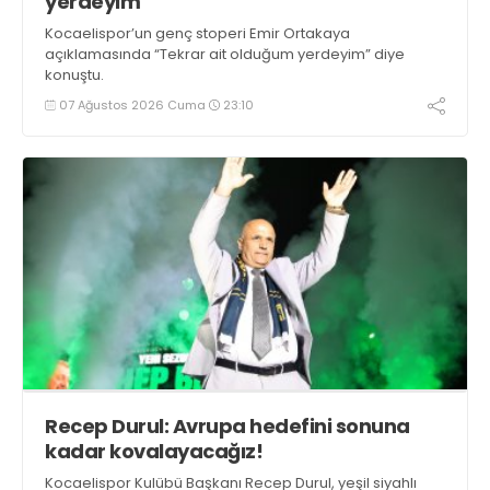
yerdeyim
Kocaelispor’un genç stoperi Emir Ortakaya
açıklamasında “Tekrar ait olduğum yerdeyim” diye
konuştu.
07 Ağustos 2026 Cuma
23:10
Recep Durul: Avrupa hedefini sonuna
kadar kovalayacağız!
Kocaelispor Kulübü Başkanı Recep Durul, yeşil siyahlı