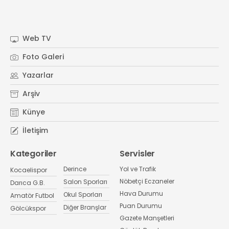
Web TV
Foto Galeri
Yazarlar
Arşiv
Künye
İletişim
Kategoriler
Servisler
Derince
Yol ve Trafik
Kocaelispor
Nöbetçi Eczaneler
Salon Sporları
Darıca G.B.
Hava Durumu
Okul Sporları
Amatör Futbol
Puan Durumu
Diğer Branşlar
Gölcükspor
Gazete Manşetleri