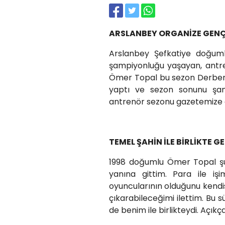
ARSLANBEY ORGANİZE GENÇ
Arslanbey Şefkatiye doğuml
şampiyonluğu yaşayan, antre
Ömer Topal bu sezon Derbent 
yaptı ve sezon sonunu şa
antrenör sezonu gazetemize d
TEMEL ŞAHİN İLE BİRLİKTE G
1998 doğumlu Ömer Topal şu 
yanına gittim. Para ile iş
oyuncularının olduğunu kendi
çıkarabileceğimi ilettim. Bu 
de benim ile birlikteydi. Açı