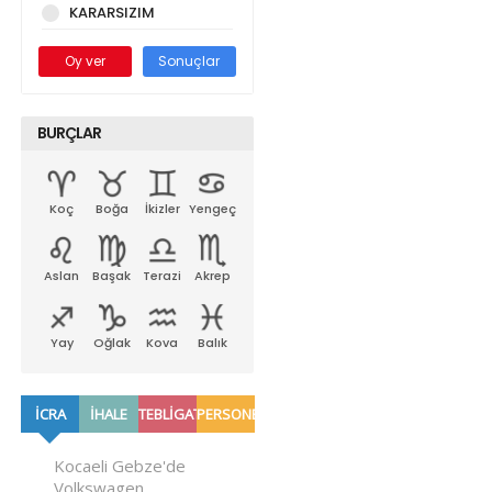
KARARSIZIM
Oy ver
Sonuçlar
BURÇLAR
Koç
Boğa
İkizler
Yengeç
Aslan
Başak
Terazi
Akrep
Yay
Oğlak
Kova
Balık