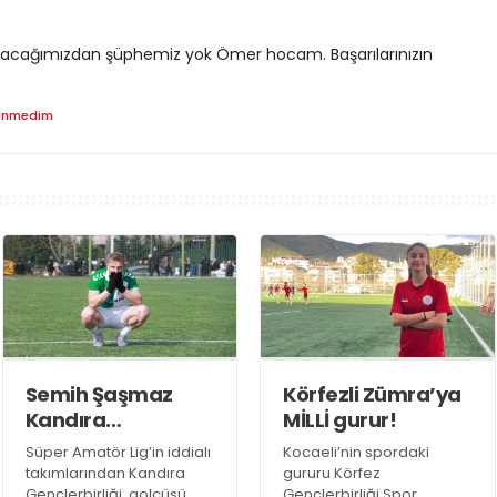
yacağımızdan şüphemiz yok Ömer hocam. Başarılarınızın
enmedim
Semih Şaşmaz
Körfezli Zümra’ya
Kandıra
MİLLİ gurur!
Gençlerbirliği’nde
Süper Amatör Lig’in iddialı
Kocaeli’nin spordaki
devam dedi!
takımlarından Kandıra
gururu Körfez
Gençlerbirliği, golcüsü
Gençlerbirliği Spor