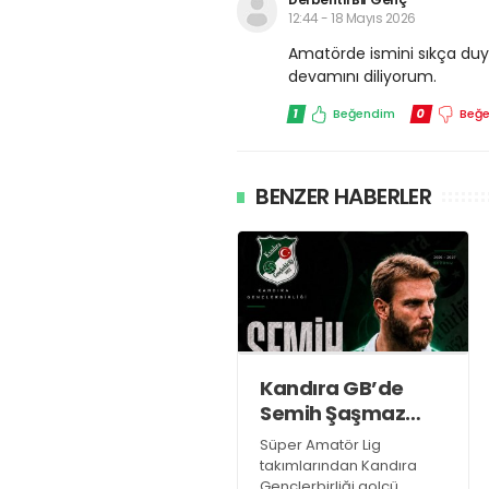
12:44 - 18 Mayıs 2026
Amatörde ismini sıkça du
devamını diliyorum.
1
Beğendim
0
Beğ
BENZER HABERLER
Kandıra GB’de
Semih Şaşmaz
resmen TAMAM!
Süper Amatör Lig
takımlarından Kandıra
Gençlerbirliği golcü