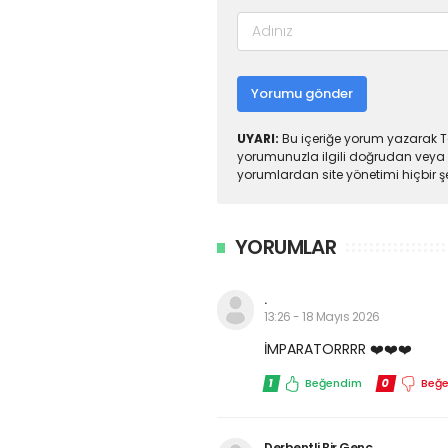
Yorumu gönder
UYARI:
Bu içeriğe yorum yazarak To
yorumunuzla ilgili doğrudan veya 
yorumlardan site yönetimi hiçbir 
YORUMLAR
.
13:26 - 18 Mayıs 2026
İMPARATORRRR ❤️❤️❤️
1
Beğendim
0
Beğ
Derbentli Bir Genç