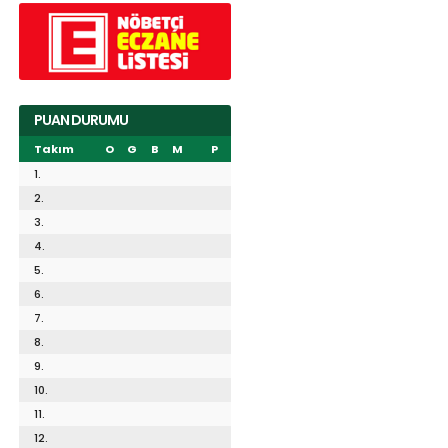
PUAN DURUMU
Takım
O
G
B
M
P
1.
2.
3.
4.
5.
6.
7.
8.
9.
10.
11.
12.