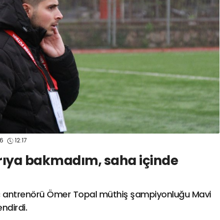
spor41
#
kocaelispo
26
12:17
rıya bakmadım, saha içinde
ç antrenörü Ömer Topal müthiş şampiyonluğu Mavi
ndirdi.