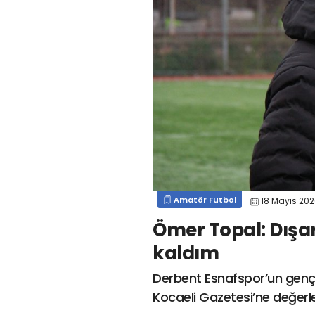
#
kocaelispor
#
gökhan
mert cengiz
#
engin koyun
#
fırat
değirmenci
gülspor41
#
kocaelispor
#
mert
cengiz
#
erdem övüç
#
gençlerbirliği
#
eleke
#
lua lua
#
barış alıcı
#
metin diyadinspor41
#
erdem övüç
#
kocaelispor
#
beykan şimşek
Amatör Futbol
18 Mayıs 20
Ömer Topal: Dışa
kaldım
Derbent Esnafspor’un gen
Kocaeli Gazetesi’ne değerle