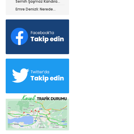
Semih Şaşmaz Kandıra
iz ile ayrıldı!
Gençlerbirliği’nde devam
Emre Denizli: Nerede
dedi!
olduğumuzu gördük