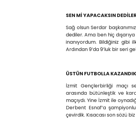
SEN Mİ YAPACAKSIN DEDİLE
Sağ olsun Serdar başkanımız 
dediler. Ama ben hiç dışar
inanıyordum. Bildiğiniz gibi
Ardından 9’da 9’luk bir seri ge
ÜSTÜN FUTBOLLA KAZANDI
İzmit Gençlerbirliği maçı 
arasında bütünleştik ve ka
maçıydı. Yine İzmit ile oynadı
Derbent Esnaf’a şampiyonluk 
çevirdik. Kısacası son sözü biz