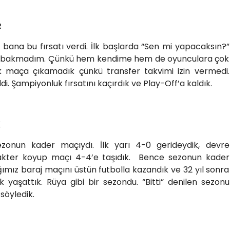
R
bana bu fırsatı verdi. İlk başlarda “Sen mi yapacaksın?”
ıya bakmadım. Çünkü hem kendime hem de oyunculara çok
 ilk maça çıkamadık çünkü transfer takvimi izin vermedi.
ldi. Şampiyonluk fırsatını kaçırdık ve Play-Off’a kaldık.
K
sezonun kader maçıydı. İlk yarı 4-0 gerideydik, devre
rakter koyup maçı 4-4’e taşıdık. Bence sezonun kader
ğımız baraj maçını üstün futbolla kazandık ve 32 yıl sonra
yaşattık. Rüya gibi bir sezondu. “Bitti” denilen sezonu
 söyledik.