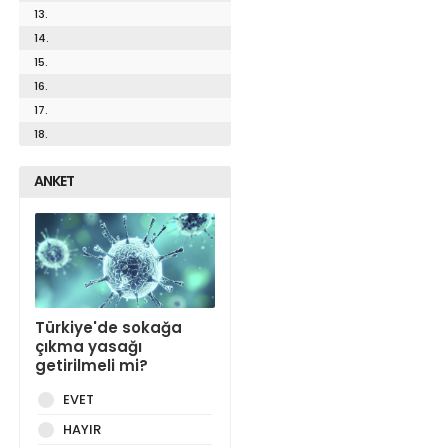
13.
14.
15.
16.
17.
18.
ANKET
Türkiye'de sokağa
çıkma yasağı
getirilmeli mi?
EVET
HAYIR