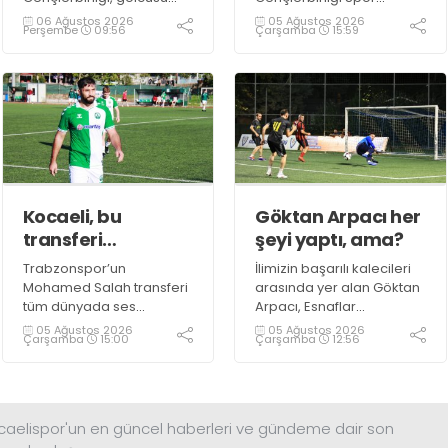
Semih Şaşmaz ile devam
Kulübü, altyapısından
06 Ağustos 2026
05 Ağustos 2026
Perşembe
09:56
Çarşamba
15:59
ediyor.
yetiştirdiği sporcularla
adından söz ettirmeye
devam ediyor.
Kocaeli, bu
Göktan Arpacı her
transferi
şeyi yaptı, ama?
konuşuyor!
Trabzonspor’un
İlimizin başarılı kalecileri
Mohamed Salah transferi
arasında yer alan Göktan
tüm dünyada ses
Arpacı, Esnaflar
getirirken Kocaeli
Turnuvası’nda Ultra Çelik
05 Ağustos 2026
05 Ağustos 2026
Çarşamba
15:00
Çarşamba
12:56
amatöründe de çok
takımının kalesini koruyor.
önemli bir transfer haberi
gündemdeki yerini aldı.
ocaelispor'un en güncel haberleri ve gündeme dair son