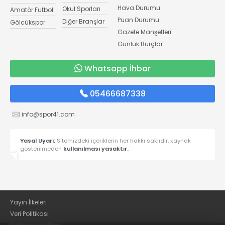
Hava Durumu
Okul Sporları
Amatör Futbol
Puan Durumu
Diğer Branşlar
Gölcükspor
Gazete Manşetleri
Günlük Burçlar
Whatsapp İhbar
05466687338
info@spor41.com
Yasal Uyarı:
Sitemizdeki içeriklerin her hakkı saklıdır, kaynak
gösterilmeden
kullanılması yasaktır.
Yayın İlkeleri
Veri Politikası