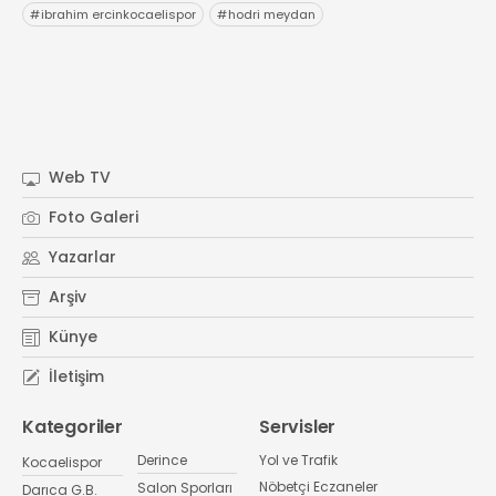
#
ibrahim ercinkocaelispor
#
hodri meydan
Web TV
Foto Galeri
Yazarlar
Arşiv
Künye
İletişim
Kategoriler
Servisler
Derince
Yol ve Trafik
Kocaelispor
Nöbetçi Eczaneler
Salon Sporları
Darıca G.B.