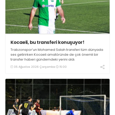
Kocaeli, bu transferi konuşuyor!
Trabzonspor’un Mohamed Salah transferi tüm dünyada
ses getirirken Kocaeli amatöründe de çok önemli bir
transfer haberi gündemdeki yerini aldı.
05 Ağustos 2026 Çarşamba
15:00