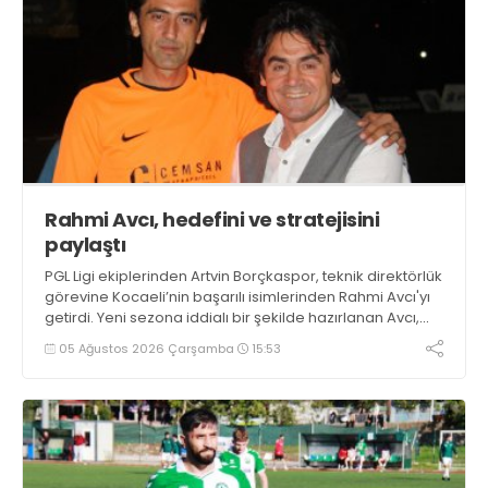
Rahmi Avcı, hedefini ve stratejisini
paylaştı
PGL Ligi ekiplerinden Artvin Borçkaspor, teknik direktörlük
görevine Kocaeli’nin başarılı isimlerinden Rahmi Avcı'yı
getirdi. Yeni sezona iddialı bir şekilde hazırlanan Avcı,
duygularını aktardı.
05 Ağustos 2026 Çarşamba
15:53