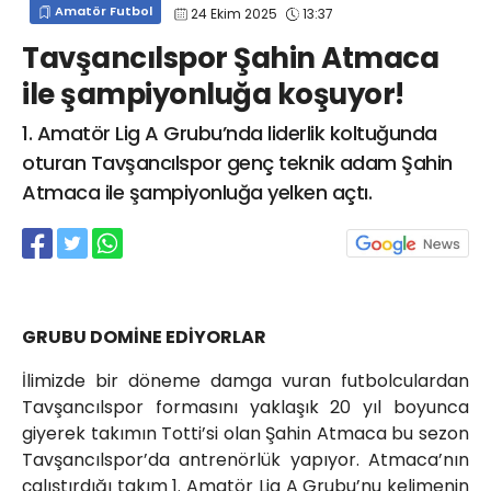
Amatör Futbol
24 Ekim 2025
13:37
info@spor41.com
Tavşancılspor Şahin Atmaca
ile şampiyonluğa koşuyor!
1. Amatör Lig A Grubu’nda liderlik koltuğunda
oturan Tavşancılspor genç teknik adam Şahin
Atmaca ile şampiyonluğa yelken açtı.
GRUBU DOMİNE EDİYORLAR
İlimizde bir döneme damga vuran futbolculardan
Tavşancılspor formasını yaklaşık 20 yıl boyunca
giyerek takımın Totti’si olan Şahin Atmaca bu sezon
Tavşancılspor’da antrenörlük yapıyor. Atmaca’nın
çalıştırdığı takım 1. Amatör Lig A Grubu’nu kelimenin