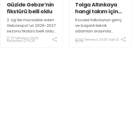
Güzide Gebze’nin
Tolga Altınkaya
fikstürü belli oldu
hangi takım için
karar verecek?
2. Lig’de mücadele eden
Kocaeli futbolunun genç
Gebzespor’un 2026-2027
ve başarılı teknik
sezonu fikstürü belli oldu.
adamları arasında
Beyaz Grup’ta mücadele
gösterilen Tolga
13 Temmuz 2026
07 Temmuz 2026 Salı
Pazartesi
15:25
02:16
edecek olan Menekşe, 6
Altınkaya, yeni sezon
Eylül’de başlayacak olan
öncesinde teklifleri
sezonu Hatayspor
değerlendirmeye aldı.
deplasmanında açacak.