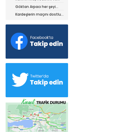
stratejisini paylaştı
Göktan Arpacı her şeyi
yaptı, ama?
Kardeşlerin maçını dostluk
kazandı