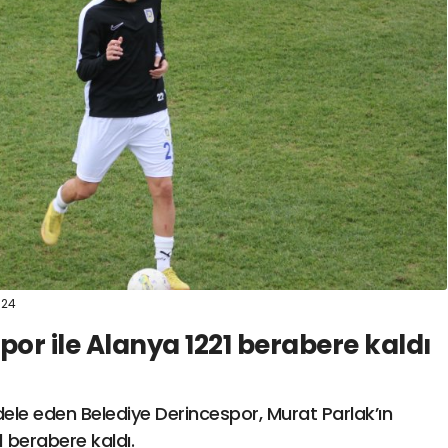
spor41
#
kocaelisporme
spor41
#
kocaelispo
:24
por ile Alanya 1221 berabere kaldı
dele eden Belediye Derincespor, Murat Parlak’ın
-1 berabere kaldı.