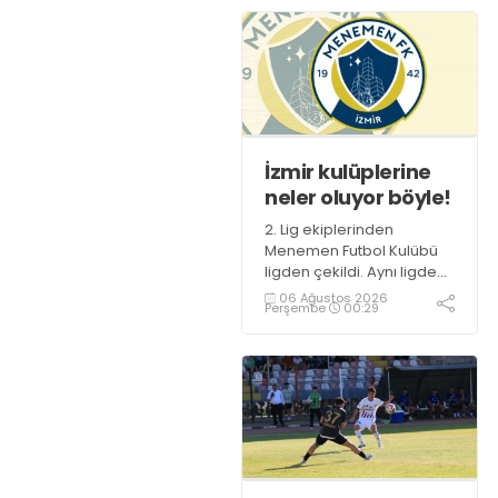
İzmir kulüplerine
neler oluyor böyle!
2. Lig ekiplerinden
Menemen Futbol Kulübü
ligden çekildi. Aynı ligden
daha önce de yine İzmir
06 Ağustos 2026
Perşembe
00:29
kulübü Altınordu çekilmiş
ve TFF, İzmir ekibini 3. Lig'e
düşürmüştü.