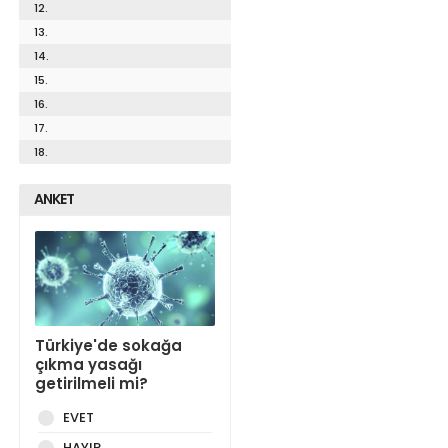
12.
13.
14.
15.
16.
17.
18.
ANKET
Türkiye'de sokağa
çıkma yasağı
getirilmeli mi?
EVET
HAYIR