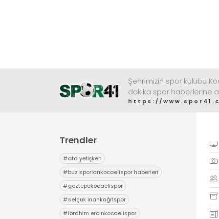
Şehrimizin spor kulübü K
dakika spor haberlerine a
https://www.spor41.
Trendler
#
ata yetişken
#
buz sporlarıkocaelispor haberleri
#
göztepekocaelispor
#
selçuk inankağıtspor
#
ibrahim ercinkocaelispor