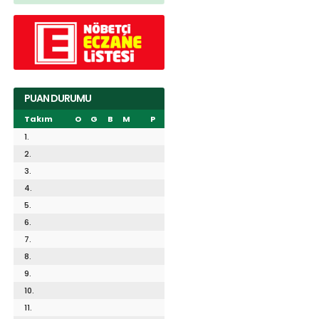
PUAN DURUMU
Takım
O
G
B
M
P
1.
2.
3.
4.
5.
6.
7.
8.
9.
10.
11.