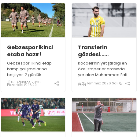
Gebzespor ikinci
Transferin
etaba hazır!
gözdesi…
Muhammed Fatih
Gebzespor, ikinci etap
Kocaeli’nin yetiştirdiği en
Yıldırım!
kamp çalışmalarına
özel stoperler arasında
başlıyor. 2 günlük
yer alan Muhammed Fatih
dinlenmenin ardından
Yıldırım için 2 ve 3. Lig
03 Ağustos 2026
21 Temmuz 2026 Salı
Pazartesi
16:29
17:44
bugün yeniden aynı
takımları sıraya girdi.
otelde toplanacak olan
mor beyazlılar, 15
Ağustos’a kadar
hazırlıklarını aralıksız
sürdürecek.