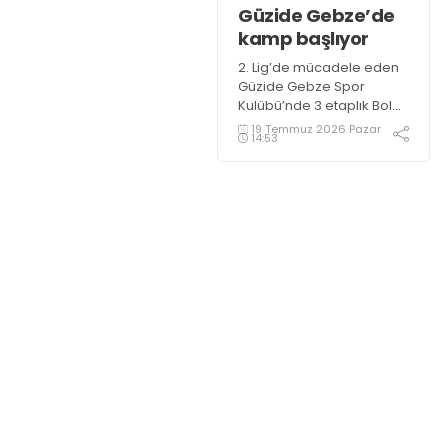
Güzide Gebze’de
kamp başlıyor
2. Lig’de mücadele eden
Güzide Gebze Spor
Kulübü’nde 3 etaplık Bolu
kampı başlıyor.
19 Temmuz 2026 Pazar
14:53