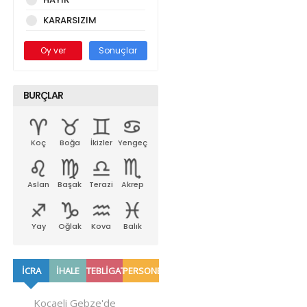
KARARSIZIM
Oy ver
Sonuçlar
BURÇLAR
Koç
Boğa
İkizler
Yengeç
Aslan
Başak
Terazi
Akrep
Yay
Oğlak
Kova
Balık