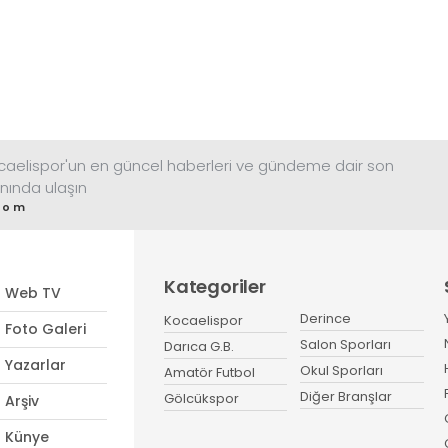
ocaelispor'un en güncel haberleri ve gündeme dair son
nında ulaşın
com
Kategoriler
Web TV
Derince
Kocaelispor
Foto Galeri
Salon Sporları
Darıca G.B.
Yazarlar
Okul Sporları
Amatör Futbol
Diğer Branşlar
Gölcükspor
Arşiv
Künye