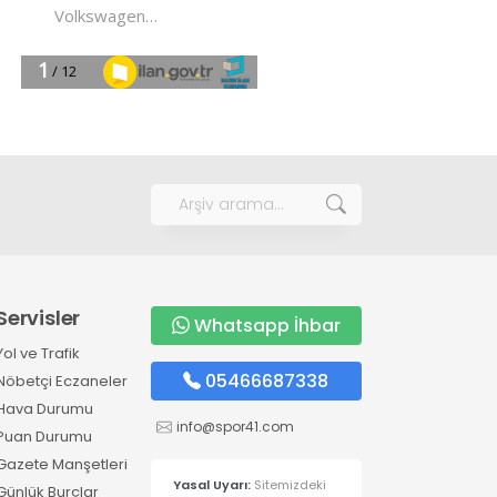
Servisler
Whatsapp İhbar
Yol ve Trafik
05466687338
Nöbetçi Eczaneler
Hava Durumu
info@spor41.com
Puan Durumu
Gazete Manşetleri
Yasal Uyarı:
Sitemizdeki
Günlük Burçlar