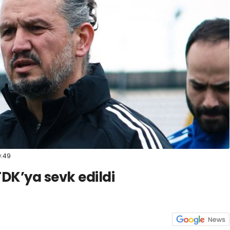
spor41
#
kocaelisporme
spor41
#
kocaelispo
0:49
K’ya sevk edildi