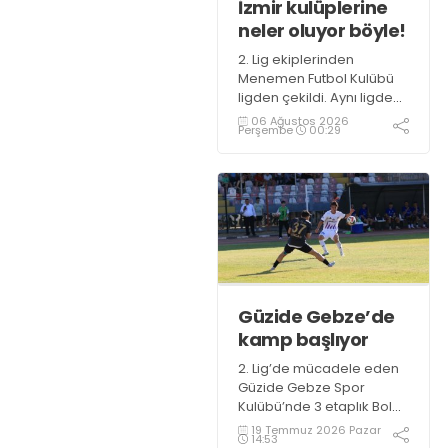
İzmir kulüplerine
neler oluyor böyle!
2. Lig ekiplerinden
Menemen Futbol Kulübü
ligden çekildi. Aynı ligden
daha önce de yine İzmir
06 Ağustos 2026
Perşembe
00:29
kulübü Altınordu çekilmiş
ve TFF, İzmir ekibini 3. Lig'e
düşürmüştü.
Güzide Gebze’de
kamp başlıyor
2. Lig’de mücadele eden
Güzide Gebze Spor
Kulübü’nde 3 etaplık Bolu
kampı başlıyor.
19 Temmuz 2026 Pazar
14:53