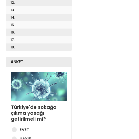
12.
13.
14.
15.
16.
17.
18.
ANKET
Türkiye'de sokağa
çıkma yasağı
getirilmeli mi?
EVET
HAYIR