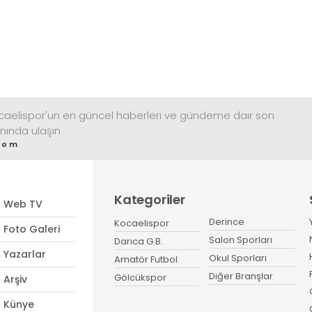
ocaelispor'un en güncel haberleri ve gündeme dair son
nında ulaşın
com
Kategoriler
Web TV
Derince
Kocaelispor
Foto Galeri
Salon Sporları
Darıca G.B.
Yazarlar
Okul Sporları
Amatör Futbol
Diğer Branşlar
Gölcükspor
Arşiv
Künye