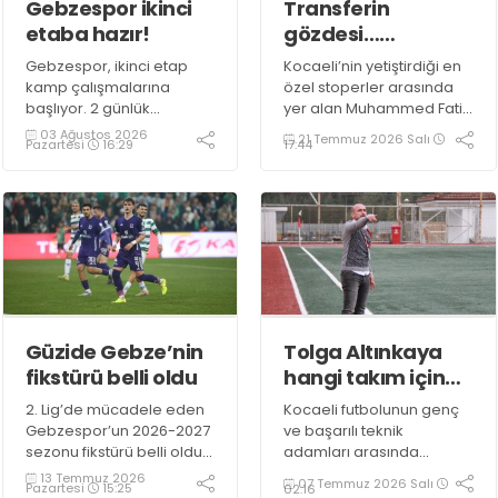
Gebzespor ikinci
Transferin
etaba hazır!
gözdesi…
Muhammed Fatih
Gebzespor, ikinci etap
Kocaeli’nin yetiştirdiği en
Yıldırım!
kamp çalışmalarına
özel stoperler arasında
başlıyor. 2 günlük
yer alan Muhammed Fatih
dinlenmenin ardından
Yıldırım için 2 ve 3. Lig
03 Ağustos 2026
21 Temmuz 2026 Salı
Pazartesi
16:29
17:44
bugün yeniden aynı
takımları sıraya girdi.
otelde toplanacak olan
mor beyazlılar, 15
Ağustos’a kadar
hazırlıklarını aralıksız
sürdürecek.
Güzide Gebze’nin
Tolga Altınkaya
fikstürü belli oldu
hangi takım için
karar verecek?
2. Lig’de mücadele eden
Kocaeli futbolunun genç
Gebzespor’un 2026-2027
ve başarılı teknik
sezonu fikstürü belli oldu.
adamları arasında
Beyaz Grup’ta mücadele
gösterilen Tolga
13 Temmuz 2026
07 Temmuz 2026 Salı
Pazartesi
15:25
02:16
edecek olan Menekşe, 6
Altınkaya, yeni sezon