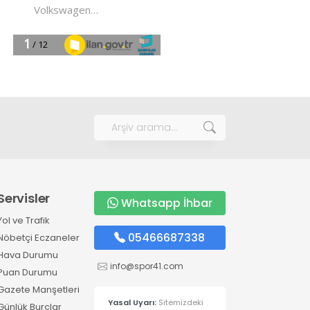
Servisler
Whatsapp İhbar
Yol ve Trafik
05466687338
Nöbetçi Eczaneler
Hava Durumu
info@spor41.com
Puan Durumu
Gazete Manşetleri
Yasal Uyarı:
Sitemizdeki
Günlük Burçlar