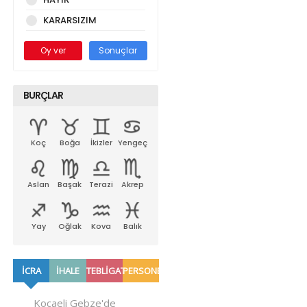
KARARSIZIM
Oy ver
Sonuçlar
BURÇLAR
Koç
Boğa
İkizler
Yengeç
Aslan
Başak
Terazi
Akrep
Yay
Oğlak
Kova
Balık