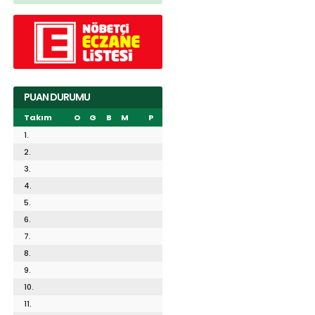
PUAN DURUMU
Takım
O
G
B
M
P
1.
2.
3.
4.
5.
6.
7.
8.
9.
10.
11.