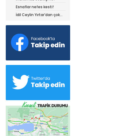
Esnaflar nefes kesti!
İdil Ceylin Yırtar’dan çok
büyük başarı