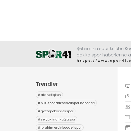
Şehrimizin spor kulübü K
dakika spor haberlerine a
https://www.spor41.
Trendler
#
ata yetişken
#
buz sporlarıkocaelispor haberleri
#
göztepekocaelispor
#
selçuk inankağıtspor
#
ibrahim ercinkocaelispor