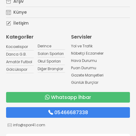
Arşiv
Künye
İletişim
Kategoriler
Servisler
Derince
Yol ve Trafik
Kocaelispor
Nöbetçi Eczaneler
Salon Sporları
Darıca G.B.
Hava Durumu
Okul Sporları
Amatör Futbol
Puan Durumu
Diğer Branşlar
Gölcükspor
Gazete Manşetleri
Günlük Burçlar
Whatsapp İhbar
05466687338
info@spor41.com