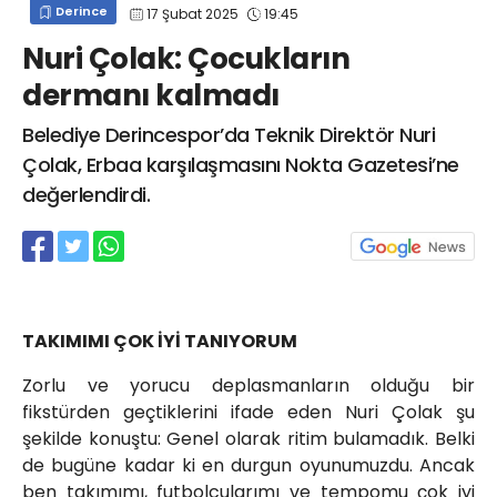
Derince
17 Şubat 2025
19:45
info@spor41.com
Nuri Çolak: Çocukların
dermanı kalmadı
Belediye Derincespor’da Teknik Direktör Nuri
Çolak, Erbaa karşılaşmasını Nokta Gazetesi’ne
değerlendirdi.
TAKIMIMI ÇOK İYİ TANIYORUM
Zorlu ve yorucu deplasmanların olduğu bir
fikstürden geçtiklerini ifade eden Nuri Çolak şu
şekilde konuştu: Genel olarak ritim bulamadık. Belki
de bugüne kadar ki en durgun oyunumuzdu. Ancak
ben takımımı, futbolcularımı ve tempomu çok iyi