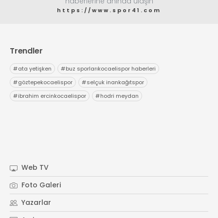
haberlerine anında ulaşın
https://www.spor41.com
Trendler
#
ata yetişken
#
buz sporlarıkocaelispor haberleri
#
göztepekocaelispor
#
selçuk inankağıtspor
#
ibrahim ercinkocaelispor
#
hodri meydan
Web TV
Foto Galeri
Yazarlar