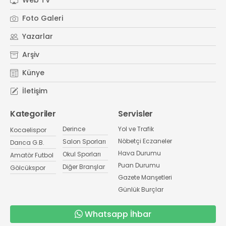
Web TV
Foto Galeri
Yazarlar
Arşiv
Künye
İletişim
Kategoriler
Servisler
Derince
Yol ve Trafik
Kocaelispor
Nöbetçi Eczaneler
Salon Sporları
Darıca G.B.
Hava Durumu
Okul Sporları
Amatör Futbol
Puan Durumu
Diğer Branşlar
Gölcükspor
Gazete Manşetleri
Günlük Burçlar
Whatsapp İhbar