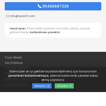
05466687338
info@spor41.com
Yasal Uyarı:
Sitemizdeki içeriklerin her hakkı saklıdır, kaynak
gösterilmeden
kullanılması yasaktır.
Yayın İlkeleri
Veri Politikası
Kullanım Şartları
Sitemizden en iyi şekilde faydalanabilmeniz için tarayıcınızın
KVKK Aydınlatma Metni
çerezlerini kullanmaktayız,
sitemizi kullanarak çerezleri kabul
KVKK Bilgi Talep Formu
etmiş saylırsınız.
Kocaeli Gazetesi
Detaylar
Anladım
© 2022
Güncel Kocaelispor Haberleri ve Spor Haberleri | Spor41
- Tüm hakları saklıdır.