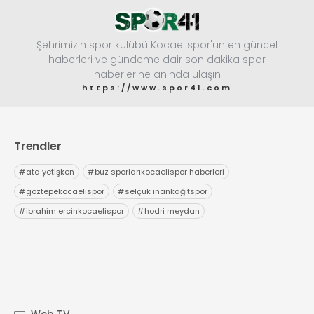
Şehrimizin spor kulübü Kocaelispor'un en güncel
haberleri ve gündeme dair son dakika spor
haberlerine anında ulaşın
https://www.spor41.com
Trendler
#
ata yetişken
#
buz sporlarıkocaelispor haberleri
#
göztepekocaelispor
#
selçuk inankağıtspor
#
ibrahim ercinkocaelispor
#
hodri meydan