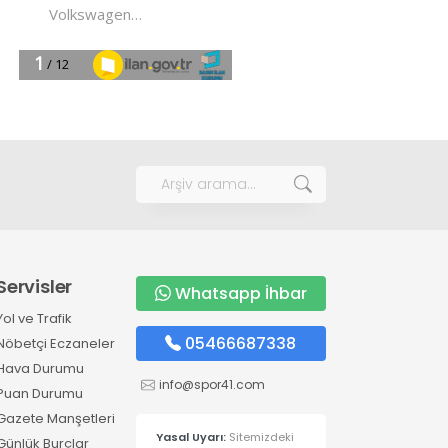
Servisler
Whatsapp İhbar
Yol ve Trafik
05466687338
Nöbetçi Eczaneler
Hava Durumu
info@spor41.com
Puan Durumu
Gazete Manşetleri
Yasal Uyarı:
Sitemizdeki
Günlük Burçlar