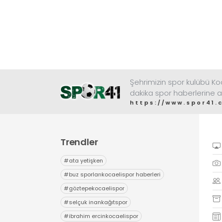
Şehrimizin spor kulübü K
dakika spor haberlerine a
https://www.spor41.
Trendler
#
ata yetişken
#
buz sporlarıkocaelispor haberleri
#
göztepekocaelispor
#
selçuk inankağıtspor
#
ibrahim ercinkocaelispor