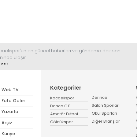
ocaelispor'un en güncel haberleri ve gündeme dair son
nında ulaşın
com
Kategoriler
Web TV
Derince
Kocaelispor
Foto Galeri
Salon Sporları
Darıca G.B.
Yazarlar
Okul Sporları
Amatör Futbol
Diğer Branşlar
Gölcükspor
Arşiv
Künye