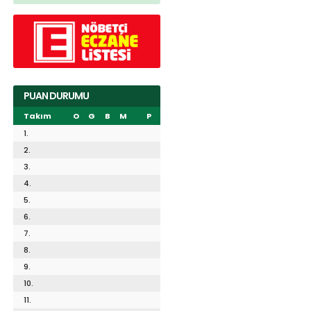
PUAN DURUMU
Takım
O
G
B
M
P
1.
2.
3.
4.
5.
6.
7.
8.
9.
10.
11.