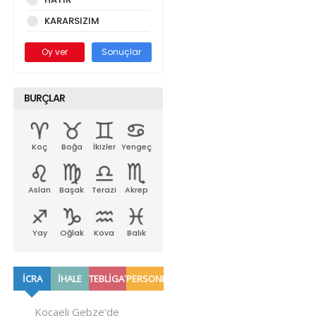
KARARSIZIM
Oy ver
Sonuçlar
BURÇLAR
Koç
Boğa
İkizler
Yengeç
Aslan
Başak
Terazi
Akrep
Yay
Oğlak
Kova
Balık