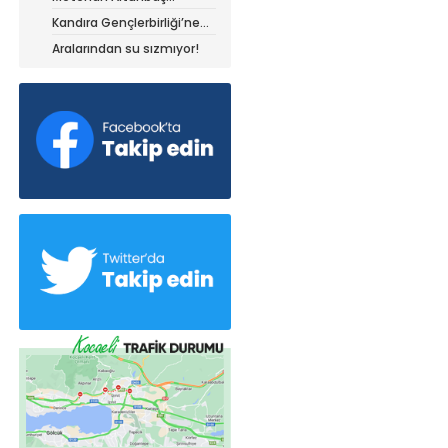
Kocaelispor forması ile
Kandıra Gençlerbirliği’ne
müthiş kanat!
Aralarından su sızmıyor!