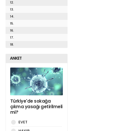
12.
13.
14.
15.
16.
17.
18.
ANKET
Türkiye'de sokağa
çıkma yasağı getirilmeli
mi?
EVET
HAYIR