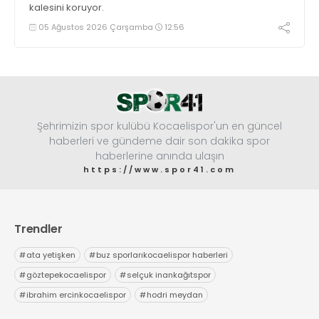
kalesini koruyor.
05 Ağustos 2026 Çarşamba
12:56
Şehrimizin spor kulübü Kocaelispor'un en güncel
haberleri ve gündeme dair son dakika spor
haberlerine anında ulaşın
https://www.spor41.com
Trendler
#
ata yetişken
#
buz sporlarıkocaelispor haberleri
#
göztepekocaelispor
#
selçuk inankağıtspor
#
ibrahim ercinkocaelispor
#
hodri meydan