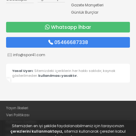
Gazete Manşetleri
Günlük Burçlar
Whatsapp İhbar
05466687338
info@spor41.com
Yasal Uyarı:
Sitemizdeki içeriklerin her hakkı saklıdır, kaynak
gösterilmeden
kullanılması yasaktır.
Yayın İlkeleri
Veri Politikası
Kullanım Şartları
Sitemizden en iyi şekilde faydalanabilmeniz için tarayıcınızın
KVKK Aydınlatma Metni
çerezlerini kullanmaktayız,
sitemizi kullanarak çerezleri kabul
KVKK Bilgi Talep Formu