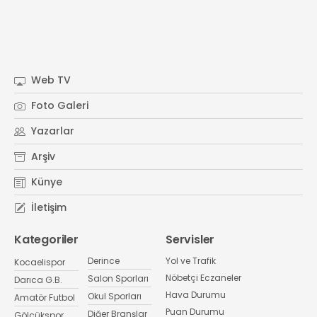
Web TV
Foto Galeri
Yazarlar
Arşiv
Künye
İletişim
Kategoriler
Servisler
Derince
Yol ve Trafik
Kocaelispor
Nöbetçi Eczaneler
Salon Sporları
Darıca G.B.
Hava Durumu
Okul Sporları
Amatör Futbol
Puan Durumu
Diğer Branşlar
Gölcükspor