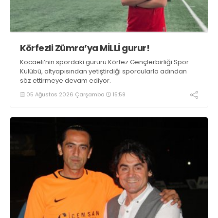
Körfezli Zümra’ya MİLLİ gurur!
Kocaeli’nin spordaki gururu Körfez Gençlerbirliği Spor
Kulübü, altyapısından yetiştirdiği sporcularla adından
söz ettirmeye devam ediyor.
05 Ağustos 2026 Çarşamba
15:59