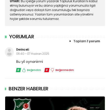
UYARI:
Bu içeriğe yorum yazarak Topluluk Kuralları'nı kabul
etmiş bulunuyor ve bu alana yaptığınız yorumunuzla ilgili
doğrudan veya dolaylı tüm sorumluluğu tek başınıza
üstleniyorsunuz. Yazılan tüm yorumlardan site yönetimi
hiçbir şekilde sorumlu tutulamaz.
YORUMLAR
Toplam
1 yorum
Derinceli
06:40 - 07 Haziran 2025
Bu yil oynanirmi
0
Beğendim
0
Beğenmedim
BENZER HABERLER