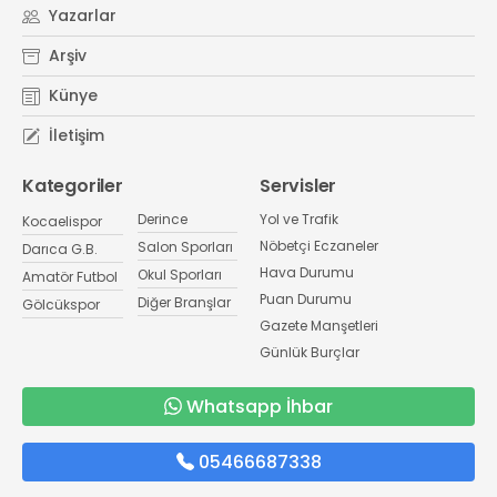
Yazarlar
Arşiv
Künye
İletişim
Kategoriler
Servisler
Derince
Yol ve Trafik
Kocaelispor
Nöbetçi Eczaneler
Salon Sporları
Darıca G.B.
Hava Durumu
Okul Sporları
Amatör Futbol
Puan Durumu
Diğer Branşlar
Gölcükspor
Gazete Manşetleri
Günlük Burçlar
Whatsapp İhbar
05466687338