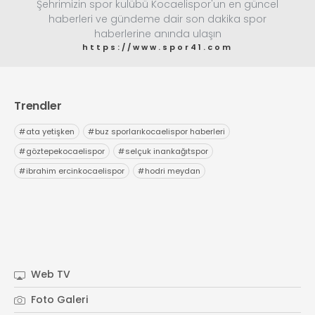
Şehrimizin spor kulübü Kocaelispor'un en güncel
haberleri ve gündeme dair son dakika spor
haberlerine anında ulaşın
https://www.spor41.com
Trendler
#
ata yetişken
#
buz sporlarıkocaelispor haberleri
#
göztepekocaelispor
#
selçuk inankağıtspor
#
ibrahim ercinkocaelispor
#
hodri meydan
Web TV
Foto Galeri