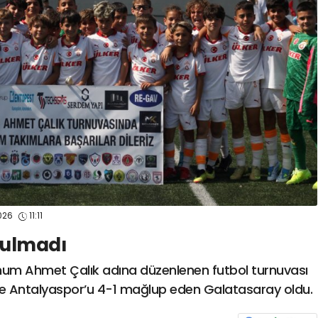
spor41
#
kocaelisporme
spor41
#
kocaelispo
2026
11:11
tulmadı
um Ahmet Çalık adına düzenlenen futbol turnuvası
de Antalyaspor’u 4-1 mağlup eden Galatasaray oldu.