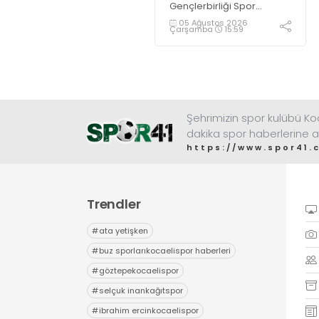
Gençlerbirliği Spor
Kulübü, altyapısından
05 Ağustos 2026
Çarşamba
15:59
yetiştirdiği sporcularla
adından söz ettirmeye
devam ediyor.
Şehrimizin spor kulübü K
dakika spor haberlerine a
https://www.spor41.
Trendler
#
ata yetişken
#
buz sporlarıkocaelispor haberleri
#
göztepekocaelispor
#
selçuk inankağıtspor
#
ibrahim ercinkocaelispor