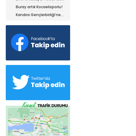
olduğum yerdeyim
Buray artık Kocaelisporlu!
Kandıra Gençlerbirliği’ne
müthiş kanat!