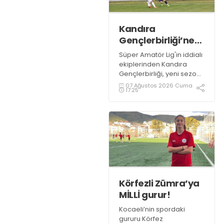
Kandıra
Gençlerbirliği’ne
müthiş kanat!
Süper Amatör Lig'in iddialı
ekiplerinden Kandıra
Gençlerbirliği, yeni sezon
öncesi kadrosunu
07 Ağustos 2026 Cuma
17:25
güçlendirmeye devam
ediyor.
Körfezli Zümra’ya
MİLLİ gurur!
Kocaeli’nin spordaki
gururu Körfez