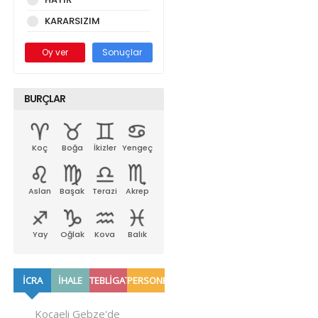
KARARSIZIM
Oy ver
Sonuçlar
BURÇLAR
Koç
Boğa
İkizler
Yengeç
Aslan
Başak
Terazi
Akrep
Yay
Oğlak
Kova
Balık