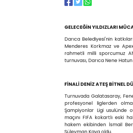
GELECEĞİN YILDIZLARI MÜCA
Darıca Belediyesi'nin katkıla
Menderes Korkmaz ve Apex 
rahmetli milli sporcumuz A
turnuvası, Darıca Nene Hatun 
FİNALİ DENİZ ATEŞ BİTNEL 
Turnuvada Galatasaray, Fener
profesyonel liglerden ol
Şampiyonlar Ligi usulünde o
maçını FIFA kokartlı eski ha
hakem ekibinden İsmail B
Süleyman Kaya oldu.