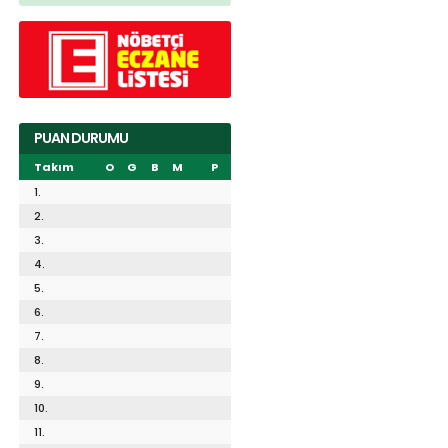
PUAN DURUMU
Takım
O
G
B
M
P
1.
2.
3.
4.
5.
6.
7.
8.
9.
10.
11.