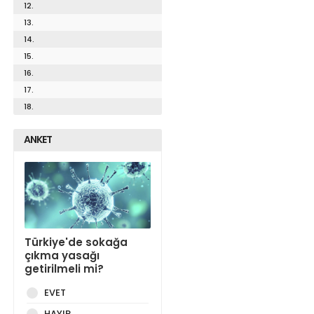
12.
13.
14.
15.
16.
17.
18.
ANKET
Türkiye'de sokağa
çıkma yasağı
getirilmeli mi?
EVET
HAYIR