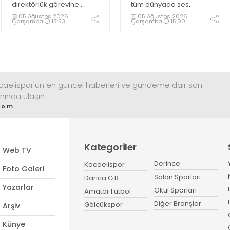
direktörlük görevine
tüm dünyada ses
Kocaeli’nin başarılı
getirirken Kocaeli
05 Ağustos 2026
05 Ağustos 2026
Çarşamba
15:53
Çarşamba
15:00
isimlerinden Rahmi Avcı'yı
amatöründe de çok
getirdi. Yeni sezona iddialı
önemli bir transfer haberi
bir şekilde hazırlanan
gündemdeki yerini aldı.
Avcı, duygularını aktardı.
ocaelispor'un en güncel haberleri ve gündeme dair son
nında ulaşın
com
Kategoriler
Web TV
Derince
Kocaelispor
Foto Galeri
Salon Sporları
Darıca G.B.
Yazarlar
Okul Sporları
Amatör Futbol
Diğer Branşlar
Gölcükspor
Arşiv
Künye