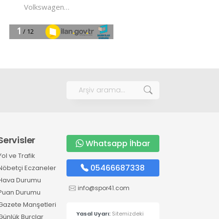
Servisler
Whatsapp İhbar
Yol ve Trafik
05466687338
Nöbetçi Eczaneler
Hava Durumu
info@spor41.com
Puan Durumu
Gazete Manşetleri
Yasal Uyarı:
Sitemizdeki
Günlük Burçlar