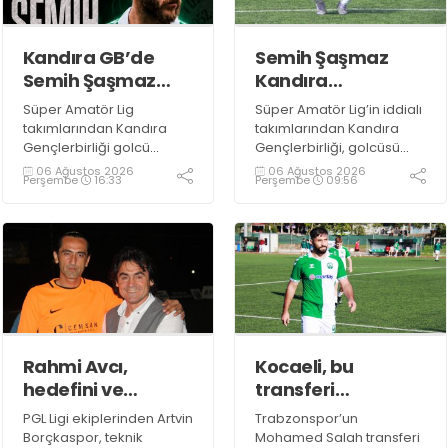
Kandıra GB’de
Semih Şaşmaz
Semih Şaşmaz
Kandıra
resmen TAMAM!
Gençlerbirliği’nde
Süper Amatör Lig
Süper Amatör Lig’in iddialı
devam dedi!
takımlarından Kandıra
takımlarından Kandıra
Gençlerbirliği golcü
Gençlerbirliği, golcüsü
futbolcu Semih Şaşmaz
Semih Şaşmaz ile devam
06 Ağustos 2026
06 Ağustos 2026
Perşembe
16:33
Perşembe
09:56
ile yola devam ettiğini
ediyor.
resmen duyurdu.
Rahmi Avcı,
Kocaeli, bu
hedefini ve
transferi
stratejisini
konuşuyor!
PGL Ligi ekiplerinden Artvin
Trabzonspor’un
paylaştı
Borçkaspor, teknik
Mohamed Salah transferi