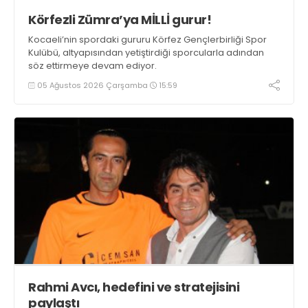
Körfezli Zümra’ya MİLLİ gurur!
Kocaeli’nin spordaki gururu Körfez Gençlerbirliği Spor
Kulübü, altyapısından yetiştirdiği sporcularla adından
söz ettirmeye devam ediyor.
05 Ağustos 2026 Çarşamba
15:59
Rahmi Avcı, hedefini ve stratejisini
paylaştı