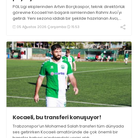
PGL Ligi ekiplerinden Artvin Borçkaspor, teknik direktörlük
görevine Kocaeli’nin başarılı isimlerinden Rahmi Avcı'yı
getirdi. Yeni sezona iddialı bir şekilde hazırlanan Avcı,
duygularını aktardı.
05 Ağustos 2026 Çarşamba
15:53
Kocaeli, bu transferi konuşuyor!
Trabzonspor’un Mohamed Salah transferi tüm dünyada
ses getirirken Kocaeli amatöründe de çok önemli bir
transfer haberi gündemdeki yerini aldı.