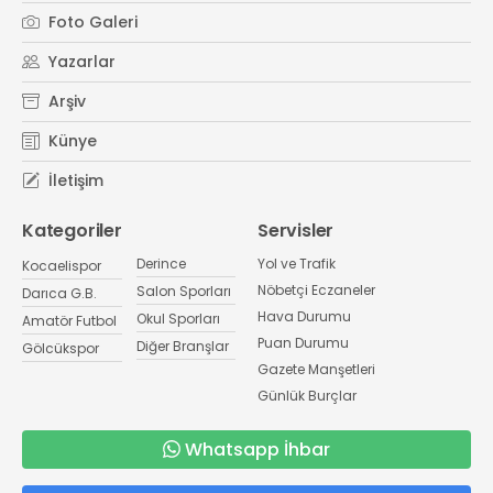
Foto Galeri
Yazarlar
Arşiv
Künye
İletişim
Kategoriler
Servisler
Derince
Yol ve Trafik
Kocaelispor
Nöbetçi Eczaneler
Salon Sporları
Darıca G.B.
Hava Durumu
Okul Sporları
Amatör Futbol
Puan Durumu
Diğer Branşlar
Gölcükspor
Gazete Manşetleri
Günlük Burçlar
Whatsapp İhbar