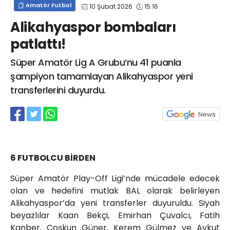
Amatör Futbol
10 Şubat 2026
15:16
info@spor41.com
Alikahyaspor bombaları
patlattı!
Süper Amatör Lig A Grubu’nu 41 puanla
şampiyon tamamlayan Alikahyaspor yeni
transferlerini duyurdu.
6 FUTBOLCU BİRDEN
Süper Amatör Play-Off Ligi’nde mücadele edecek
olan ve hedefini mutlak BAL olarak belirleyen
Alikahyaspor’da yeni transferler duyuruldu. Siyah
beyazlılar Kaan Bekçi, Emirhan Çuvalcı, Fatih
Kanber, Coşkun Güner, Kerem Gülmez ve Aykut