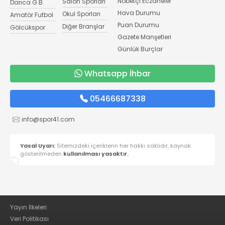
Nöbetçi Eczaneler
Salon Sporları
Darıca G.B.
Hava Durumu
Okul Sporları
Amatör Futbol
Puan Durumu
Diğer Branşlar
Gölcükspor
Gazete Manşetleri
Günlük Burçlar
Whatsapp İhbar
05466687338
info@spor41.com
Yasal Uyarı:
Sitemizdeki içeriklerin her hakkı saklıdır, kaynak
gösterilmeden
kullanılması yasaktır.
Yayın İlkeleri
Veri Politikası