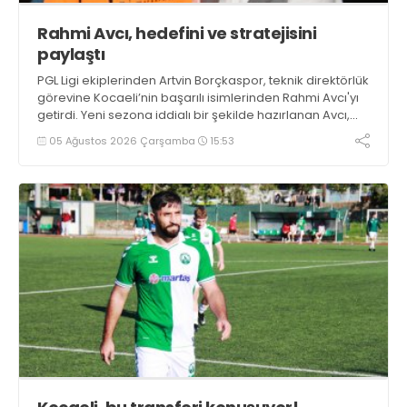
Rahmi Avcı, hedefini ve stratejisini
paylaştı
PGL Ligi ekiplerinden Artvin Borçkaspor, teknik direktörlük
görevine Kocaeli’nin başarılı isimlerinden Rahmi Avcı'yı
getirdi. Yeni sezona iddialı bir şekilde hazırlanan Avcı,
duygularını aktardı.
05 Ağustos 2026 Çarşamba
15:53