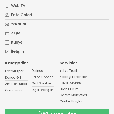
Web TV
Foto Galeri
Yazarlar
Arşiv
Künye
İletişim
Kategoriler
Servisler
Derince
Yol ve Trafik
Kocaelispor
Nöbetçi Eczaneler
Salon Sporları
Darıca G.B.
Hava Durumu
Okul Sporları
Amatör Futbol
Puan Durumu
Diğer Branşlar
Gölcükspor
Gazete Manşetleri
Günlük Burçlar
Whatsapp İhbar