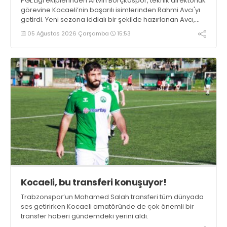
PGL Ligi ekiplerinden Artvin Borçkaspor, teknik direktörlük
görevine Kocaeli’nin başarılı isimlerinden Rahmi Avcı'yı
getirdi. Yeni sezona iddialı bir şekilde hazırlanan Avcı,
duygularını aktardı.
05 Ağustos 2026 Çarşamba
15:53
Kocaeli, bu transferi konuşuyor!
Trabzonspor’un Mohamed Salah transferi tüm dünyada
ses getirirken Kocaeli amatöründe de çok önemli bir
transfer haberi gündemdeki yerini aldı.