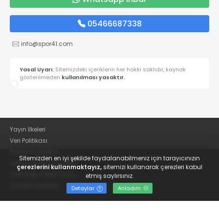
05466687338
info@spor41.com
Yasal Uyarı:
Sitemizdeki içeriklerin her hakkı saklıdır, kaynak
gösterilmeden
kullanılması yasaktır.
Yayın İlkeleri
Veri Politikası
Kullanım Şartları
Sitemizden en iyi şekilde faydalanabilmeniz için tarayıcınızın
KVKK Aydınlatma Metni
çerezlerini kullanmaktayız,
sitemizi kullanarak çerezleri kabul
KVKK Bilgi Talep Formu
etmiş saylırsınız.
Kocaeli Gazetesi
Detaylar
Anladım
© 2022
Güncel Kocaelispor Haberleri ve Spor Haberleri | Spor41
- Tüm hakları saklıdır.