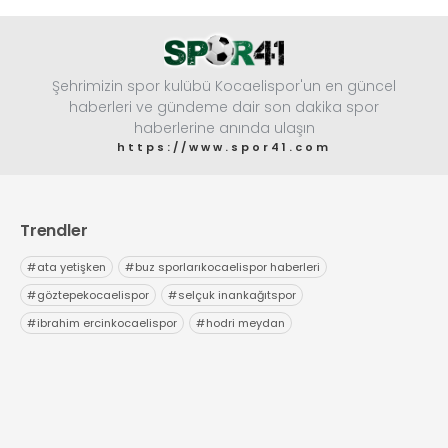
Şehrimizin spor kulübü Kocaelispor'un en güncel
haberleri ve gündeme dair son dakika spor
haberlerine anında ulaşın
https://www.spor41.com
Trendler
#
ata yetişken
#
buz sporlarıkocaelispor haberleri
#
göztepekocaelispor
#
selçuk inankağıtspor
#
ibrahim ercinkocaelispor
#
hodri meydan