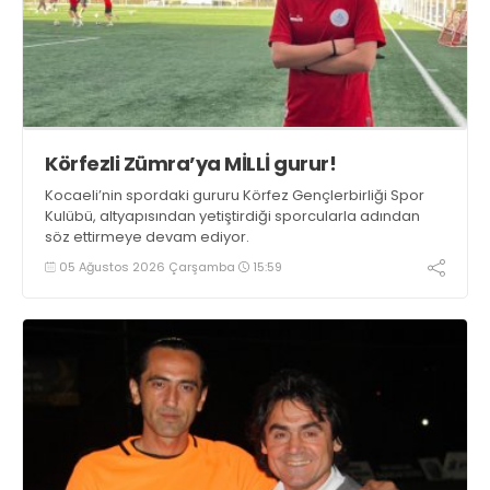
Körfezli Zümra’ya MİLLİ gurur!
Kocaeli’nin spordaki gururu Körfez Gençlerbirliği Spor
Kulübü, altyapısından yetiştirdiği sporcularla adından
söz ettirmeye devam ediyor.
05 Ağustos 2026 Çarşamba
15:59