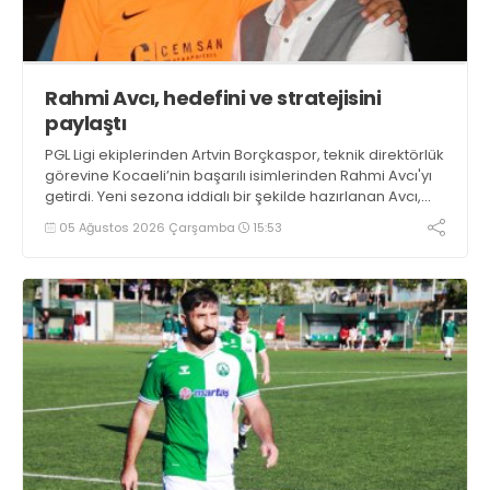
Rahmi Avcı, hedefini ve stratejisini
paylaştı
PGL Ligi ekiplerinden Artvin Borçkaspor, teknik direktörlük
görevine Kocaeli’nin başarılı isimlerinden Rahmi Avcı'yı
getirdi. Yeni sezona iddialı bir şekilde hazırlanan Avcı,
duygularını aktardı.
05 Ağustos 2026 Çarşamba
15:53