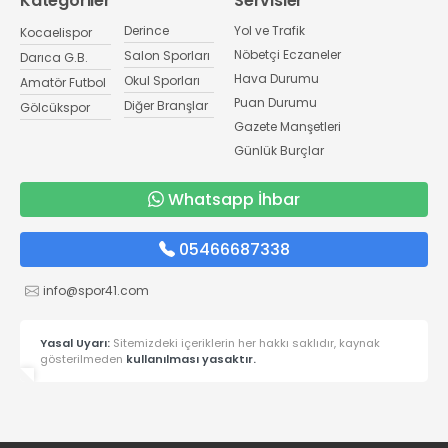
Kategoriler
Servisler
Derince
Yol ve Trafik
Kocaelispor
Nöbetçi Eczaneler
Salon Sporları
Darıca G.B.
Hava Durumu
Okul Sporları
Amatör Futbol
Puan Durumu
Diğer Branşlar
Gölcükspor
Gazete Manşetleri
Günlük Burçlar
Whatsapp İhbar
05466687338
info@spor41.com
Yasal Uyarı:
Sitemizdeki içeriklerin her hakkı saklıdır, kaynak
gösterilmeden
kullanılması yasaktır.