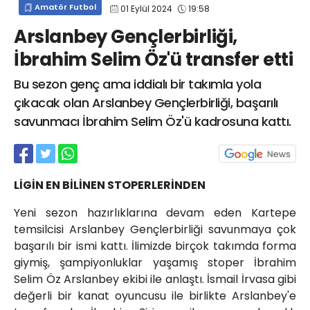
Amatör Futbol
01 Eylül 2024
19:58
info@spor41.com
Arslanbey Gençlerbirliği,
İbrahim Selim Öz'ü transfer etti
Bu sezon genç ama iddialı bir takımla yola
çıkacak olan Arslanbey Gençlerbirliği, başarılı
savunmacı İbrahim Selim Öz'ü kadrosuna kattı.
LİGİN EN BİLİNEN STOPERLERİNDEN
Yeni sezon hazırlıklarına devam eden Kartepe
temsilcisi Arslanbey Gençlerbirliği savunmaya çok
başarılı bir ismi kattı. İlimizde birçok takımda forma
giymiş, şampiyonluklar yaşamış stoper İbrahim
Selim Öz Arslanbey ekibi ile anlaştı. İsmail İrvasa gibi
değerli bir kanat oyuncusu ile birlikte Arslanbey'e