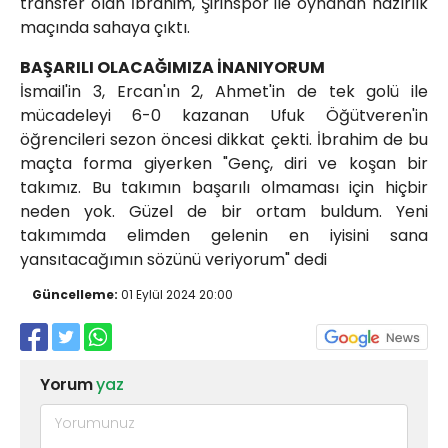
transfer olan İbrahim, Şirinspor ile oynanan hazırlık
maçında sahaya çıktı.
BAŞARILI OLACAĞIMIZA İNANIYORUM
İsmail'in 3, Ercan'ın 2, Ahmet'in de tek golü ile
mücadeleyi 6-0 kazanan Ufuk Öğütveren'in
öğrencileri sezon öncesi dikkat çekti. İbrahim de bu
maçta forma giyerken "Genç, diri ve koşan bir
takımız. Bu takımın başarılı olmaması için hiçbir
neden yok. Güzel de bir ortam buldum. Yeni
takımımda elimden gelenin en iyisini sana
yansıtacağımın sözünü veriyorum" dedi
Güncelleme:
01 Eylül 2024 20:00
Yorum
yaz