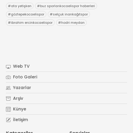
#
ata yetişken
#
buz sporlarıkocaelispor haberleri
#
göztepekocaelispor
#
selçuk inankağıtspor
#
ibrahim ercinkocaelispor
#
hodri meydan
Web TV
Foto Galeri
Yazarlar
Arşiv
Künye
İletişim