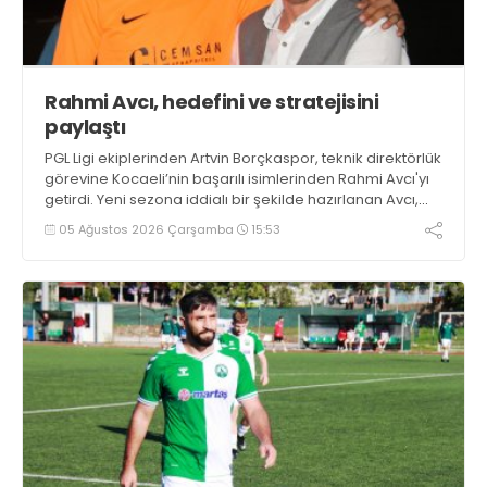
Rahmi Avcı, hedefini ve stratejisini
paylaştı
PGL Ligi ekiplerinden Artvin Borçkaspor, teknik direktörlük
görevine Kocaeli’nin başarılı isimlerinden Rahmi Avcı'yı
getirdi. Yeni sezona iddialı bir şekilde hazırlanan Avcı,
duygularını aktardı.
05 Ağustos 2026 Çarşamba
15:53