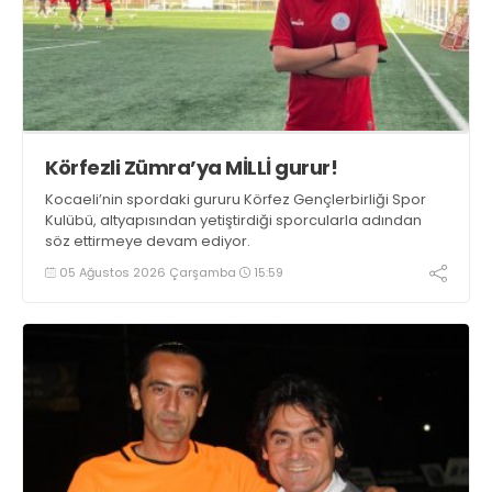
Körfezli Zümra’ya MİLLİ gurur!
Kocaeli’nin spordaki gururu Körfez Gençlerbirliği Spor
Kulübü, altyapısından yetiştirdiği sporcularla adından
söz ettirmeye devam ediyor.
05 Ağustos 2026 Çarşamba
15:59