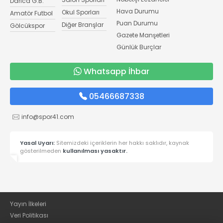
Darıca G.B.
Hava Durumu
Okul Sporları
Amatör Futbol
Puan Durumu
Diğer Branşlar
Gölcükspor
Gazete Manşetleri
Günlük Burçlar
Whatsapp İhbar
05466687338
info@spor41.com
Yasal Uyarı:
Sitemizdeki içeriklerin her hakkı saklıdır, kaynak
gösterilmeden
kullanılması yasaktır.
Yayın İlkeleri
Veri Politikası