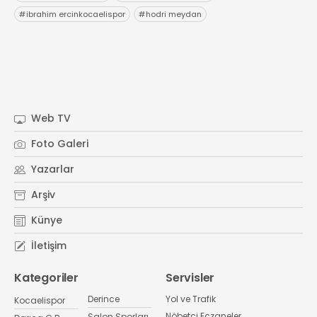
#
ibrahim ercinkocaelispor
#
hodri meydan
Web TV
Foto Galeri
Yazarlar
Arşiv
Künye
İletişim
Kategoriler
Servisler
Derince
Yol ve Trafik
Kocaelispor
Nöbetçi Eczaneler
Salon Sporları