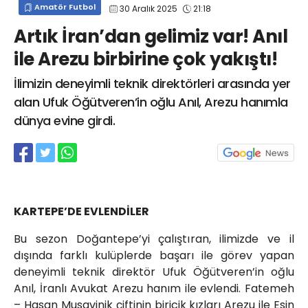
Amatör Futbol
30 Aralık 2025
21:18
info@spor41.com
Artık İran’dan gelimiz var! Anıl
ile Arezu birbirine çok yakıştı!
İlimizin deneyimli teknik direktörleri arasında yer
alan Ufuk Öğütveren’in oğlu Anıl, Arezu hanımla
dünya evine girdi.
KARTEPE’DE EVLENDİLER
Bu sezon Doğantepe’yi çalıştıran, ilimizde ve il
dışında farklı kulüplerde başarı ile görev yapan
deneyimli teknik direktör Ufuk Öğütveren’in oğlu
Anıl, İranlı Avukat Arezu hanım ile evlendi. Fatemeh
– Hasan Musavinik çiftinin biricik kızları Arezu ile Esin