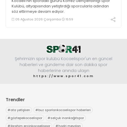
Kocaeli’nin spordaki gururu Körfez Gençlerbirliği Spor
Kulübü, altyapısından yetiştirdiği sporcularla adından
söz ettirmeye devam ediyor.
05 Ağustos 2026 Çarşamba
15:59
Şehrimizin spor kulübü Kocaelispor'un en güncel
haberleri ve gündeme dair son dakika spor
haberlerine anında ulaşın
https://www.spor41.com
Trendler
#
ata yetişken
#
buz sporlarıkocaelispor haberleri
#
göztepekocaelispor
#
selçuk inankağıtspor
#
ibrahim ercinkocaelispor
#
hodri meydan