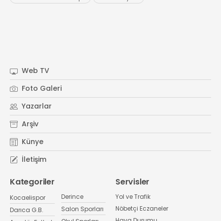
Web TV
Foto Galeri
Yazarlar
Arşiv
Künye
İletişim
Kategoriler
Servisler
Derince
Yol ve Trafik
Kocaelispor
Nöbetçi Eczaneler
Salon Sporları
Darıca G.B.
Hava Durumu