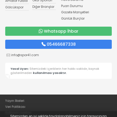
Okul Sporları
Amatör Futbol
Puan Durumu
Diğer Branşlar
Gölcükspor
Gazete Manşetleri
Günlük Burçlar
Whatsapp İhbar
05466687338
info@spor41.com
Yasal Uyarı:
Sitemizdeki içeriklerin her hakkı saklıdır, kaynak
gösterilmeden
kullanılması yasaktır.
Yayın İlkeleri
Veri Politikası
Kullanım Şartları
Sitemizden en iyi şekilde faydalanabilmeniz için tarayıcınızın