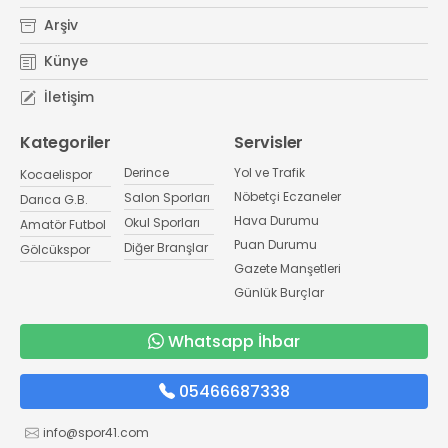
Arşiv
Künye
İletişim
Kategoriler
Servisler
Derince
Yol ve Trafik
Kocaelispor
Nöbetçi Eczaneler
Salon Sporları
Darıca G.B.
Hava Durumu
Okul Sporları
Amatör Futbol
Puan Durumu
Diğer Branşlar
Gölcükspor
Gazete Manşetleri
Günlük Burçlar
Whatsapp İhbar
05466687338
info@spor41.com