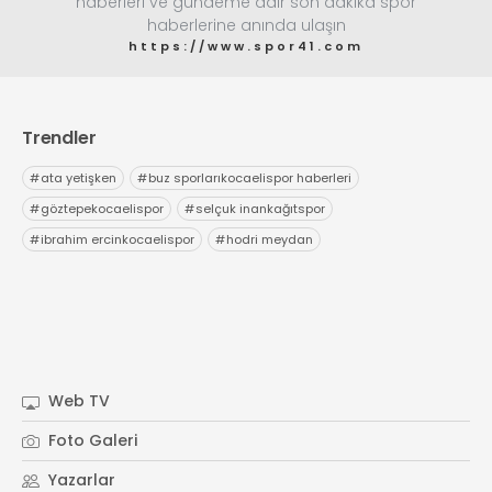
haberleri ve gündeme dair son dakika spor
haberlerine anında ulaşın
https://www.spor41.com
Trendler
#
ata yetişken
#
buz sporlarıkocaelispor haberleri
#
göztepekocaelispor
#
selçuk inankağıtspor
#
ibrahim ercinkocaelispor
#
hodri meydan
Web TV
Foto Galeri
Yazarlar