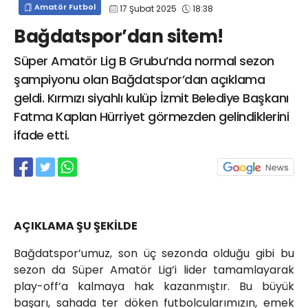
Amatör Futbol
17 Şubat 2025
18:38
info@spor41.com
Bağdatspor’dan sitem!
Süper Amatör Lig B Grubu’nda normal sezon
şampiyonu olan Bağdatspor’dan açıklama
geldi. Kırmızı siyahlı kulüp İzmit Belediye Başkanı
Fatma Kaplan Hürriyet görmezden gelindiklerini
ifade etti.
AÇIKLAMA ŞU ŞEKİLDE
Bağdatspor’umuz, son üç sezonda olduğu gibi bu
sezon da Süper Amatör Lig’i lider tamamlayarak
play-off’a kalmaya hak kazanmıştır. Bu büyük
başarı, sahada ter döken futbolcularımızın, emek