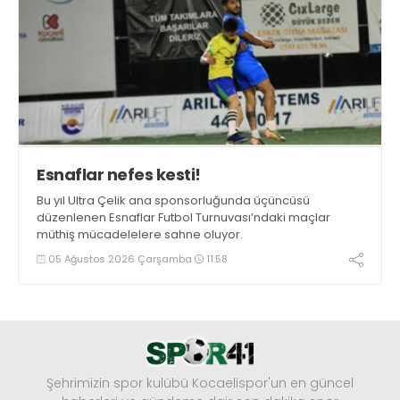
Esnaflar nefes kesti!
Bu yıl Ultra Çelik ana sponsorluğunda üçüncüsü
düzenlenen Esnaflar Futbol Turnuvası’ndaki maçlar
müthiş mücadelelere sahne oluyor.
05 Ağustos 2026 Çarşamba
11:58
Şehrimizin spor kulübü Kocaelispor'un en güncel