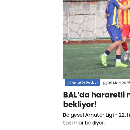
#
kocaelispor
#
gökhan
mert cengiz
#
engin koyun
#
fırat
değirmenci
gülspor41
#
kocaelispor
#
mert
cengiz
#
erdem övüç
#
gençlerbirliği
#
eleke
#
lua lua
#
barış alıcı
#
metin diyadinspor41
#
erdem övüç
#
kocaelispor
#
beykan şimşek
Amatör Futbol
09 Mart 202
BAL’da hararetli 
bekliyor!
Bölgesel Amatör Lig’in 22. h
takımlar bekliyor.