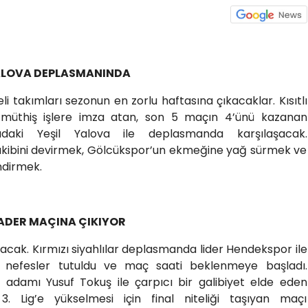
ALOVA DEPLASMANINDA
 takımları sezonun en zorlu haftasına çıkacaklar. Kısıtlı
 müthiş işlere imza atan, son 5 maçın 4’ünü kazanan
radaki Yeşil Yalova ile deplasmanda karşılaşacak.
akibini devirmek, Gölcükspor’un ekmeğine yağ sürmek ve
endirmek.
KADER MAÇINA ÇIKIYOR
cak. Kırmızı siyahlılar deplasmanda lider Hendekspor ile
a nefesler tutuldu ve maç saati beklenmeye başladı.
k adamı Yusuf Tokuş ile çarpıcı bir galibiyet elde eden
3. Lig’e yükselmesi için final niteliği taşıyan maçı