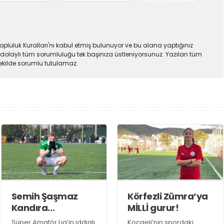
pluluk Kuralları'nı kabul etmiş bulunuyor ve bu alana yaptığınız
dolaylı tüm sorumluluğu tek başınıza üstleniyorsunuz. Yazılan tüm
şekilde sorumlu tutulamaz.
Semih Şaşmaz
Körfezli Zümra’ya
Kandıra
MİLLİ gurur!
Gençlerbirliği’nde
Süper Amatör Lig’in iddialı
Kocaeli’nin spordaki