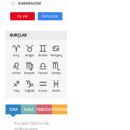
KARARSIZIM
Oy ver
Sonuçlar
BURÇLAR
Koç
Boğa
İkizler
Yengeç
Aslan
Başak
Terazi
Akrep
Yay
Oğlak
Kova
Balık