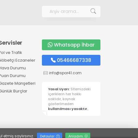
Servisler
Whatsapp İhbar
Yol ve Trafik
05466687338
Nöbetçi Eczaneler
Hava Durumu
info@spor41.com
Puan Durumu
Gazete Manşetleri
Yasal Uyarı:
Sitemizdeki
Günlük Burçlar
içeriklerin her hakkı
saklıdır, kaynak
gösterilmeden
kullanılması yasaktır.
l etmiş saylırsınız.
Detaylar
Anladım