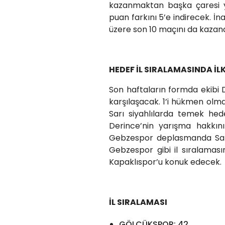
kazanmaktan başka çaresi y
puan farkını 5’e indirecek. 
üzere son 10 maçını da kazand
HEDEF İL SIRALAMASINDA İLK
Son haftaların formda ekibi D
karşılaşacak. 1’i hükmen olm
Sarı siyahlılarda temek hede
Derince’nin yarışma hakkın
Gebzespor deplasmanda Sapa
Gebzespor gibi il sıralamas
Kapaklıspor’u konuk edecek.
İL SIRALAMASI
GÖLCÜKSPOR: 42