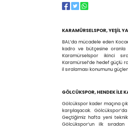
KARAMÜRSELSPOR, YEŞİL Y
BAL’da mücadele eden Kocaeli
kadro ve bütçesine oranla
Karamürselspor ikinci sı
Karamürsel’de hedef güçlü r
il sıralaması konumunu güçl
GÖLCÜKSPOR, HENDEK İLE 
Gölcükspor kader maçına çıka
karşılaşacak. Gölcükspor’d
Geçtiğimiz hafta yeni tekni
Gölcükspor’un ilk sıradan 