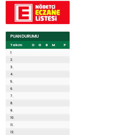
PUAN DURUMU
Takım
O
G
B
M
P
1.
2.
3.
4.
5.
6.
7.
8.
9.
10.
11.
12.