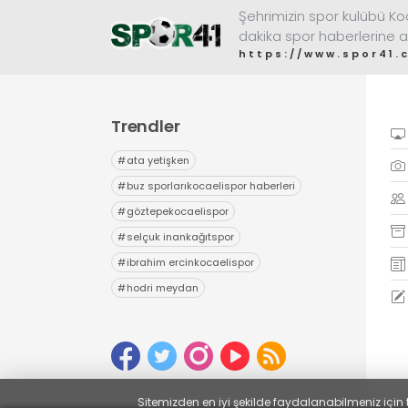
Şehrimizin spor kulübü K
dakika spor haberlerine a
https://www.spor41.
Trendler
#
ata yetişken
#
buz sporlarıkocaelispor haberleri
#
göztepekocaelispor
#
selçuk inankağıtspor
#
ibrahim ercinkocaelispor
#
hodri meydan
Sitemizden en iyi şekilde faydalanabilmeniz için 