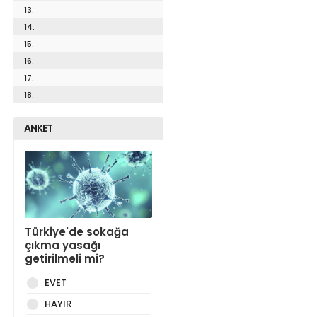
13.
14.
15.
16.
17.
18.
ANKET
Türkiye'de sokağa
çıkma yasağı
getirilmeli mi?
EVET
HAYIR