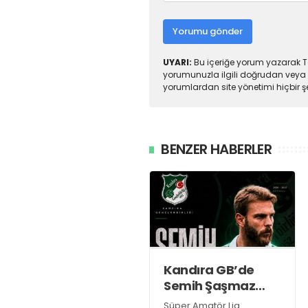
Yorumu gönder
UYARI:
Bu içeriğe yorum yazarak To
yorumunuzla ilgili doğrudan veya 
yorumlardan site yönetimi hiçbir 
BENZER HABERLER
Kandıra GB’de
Semih Şaşmaz
resmen TAMAM!
Süper Amatör Lig