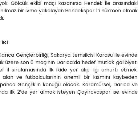
ok. Gölcük ekibi maçı kazanırsa Hendek ile arasındaki
İnanılmaz bir ivme yakalayan Hendekspor 1’i hükmen olmak
ı.
 İKİ
arıca Gençlerbirliği, Sakarya temsilcisi Karasu ile evinde
ak üzere son 6 maçının Darıca’da hedef mutlak galibiyet.
f il sıralamasında ilk ikide yer alıp ligi amorti etmek.
ı alan ve futbolcularının önemli bir kısmını kaybeden
nca Gençlik’in konuğu olacak. Karamürsel, Darıca ve
ında ilk 2’de yer almak isteyen Çayırovaspor ise evinde