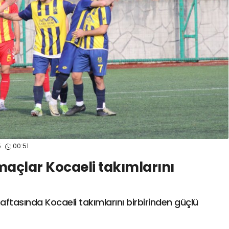
spor41
#
kocaelispo
5
00:51
maçlar Kocaeli takımlarını
aftasında Kocaeli takımlarını birbirinden güçlü