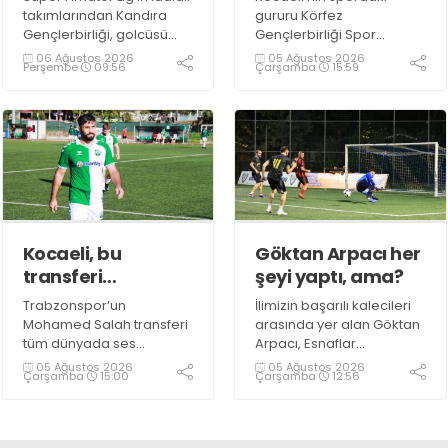
devam dedi!
takımlarından Kandıra
gururu Körfez
Gençlerbirliği, golcüsü
Gençlerbirliği Spor
Semih Şaşmaz ile devam
Kulübü, altyapısından
06 Ağustos 2026
05 Ağustos 2026
Perşembe
09:56
Çarşamba
15:59
ediyor.
yetiştirdiği sporcularla
adından söz ettirmeye
devam ediyor.
Kocaeli, bu
Göktan Arpacı her
transferi
şeyi yaptı, ama?
konuşuyor!
Trabzonspor’un
İlimizin başarılı kalecileri
Mohamed Salah transferi
arasında yer alan Göktan
tüm dünyada ses
Arpacı, Esnaflar
getirirken Kocaeli
Turnuvası’nda Ultra Çelik
05 Ağustos 2026
05 Ağustos 2026
Çarşamba
15:00
Çarşamba
12:56
amatöründe de çok
takımının kalesini koruyor.
önemli bir transfer haberi
gündemdeki yerini aldı.