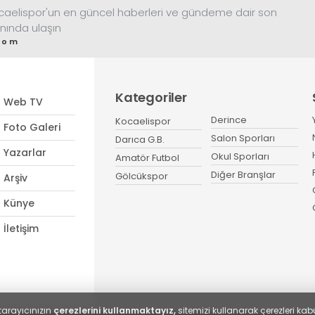
ocaelispor'un en güncel haberleri ve gündeme dair son
nında ulaşın
com
Kategoriler
Web TV
Derince
Kocaelispor
Foto Galeri
Salon Sporları
Darıca G.B.
Yazarlar
Okul Sporları
Amatör Futbol
Diğer Branşlar
Gölcükspor
Arşiv
Künye
İletişim
tarayıcınızın
çerezlerini kullanmaktayız,
sitemizi kullanarak çerezleri kabu