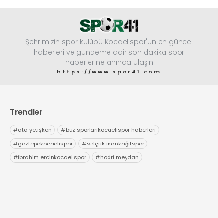
Şehrimizin spor kulübü Kocaelispor'un en güncel
haberleri ve gündeme dair son dakika spor
haberlerine anında ulaşın
https://www.spor41.com
Trendler
#
ata yetişken
#
buz sporlarıkocaelispor haberleri
#
göztepekocaelispor
#
selçuk inankağıtspor
#
ibrahim ercinkocaelispor
#
hodri meydan