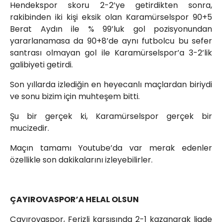
Hendekspor skoru 2-2’ye getirdikten sonra,
rakibinden iki kişi eksik olan Karamürselspor 90+5
Berat Aydın ile % 99’luk gol pozisyonundan
yararlanamasa da 90+8’de aynı futbolcu bu sefer
santrası olmayan gol ile Karamürselspor’a 3-2’lik
galibiyeti getirdi.
Son yıllarda izlediğin en heyecanlı maçlardan biriydi
ve sonu bizim için muhteşem bitti.
Şu bir gerçek ki, Karamürselspor gerçek bir
mucizedir.
Maçın tamamı Youtube’da var merak edenler
özellikle son dakikalarını izleyebilirler.
ÇAYIROVASPOR’A HELAL OLSUN
Çayırovaspor, Ferizli karşısında 2-1 kazanarak ligde