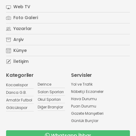
Web TV
Foto Galeri
Yazarlar
Arşiv
Künye
İletişim
Kategoriler
Servisler
Derince
Yol ve Trafik
Kocaelispor
Nöbetçi Eczaneler
Salon Sporları
Darıca G.B.
Hava Durumu
Okul Sporları
Amatör Futbol
Puan Durumu
Diğer Branşlar
Gölcükspor
Gazete Manşetleri
Günlük Burçlar
Whatsapp İhbar