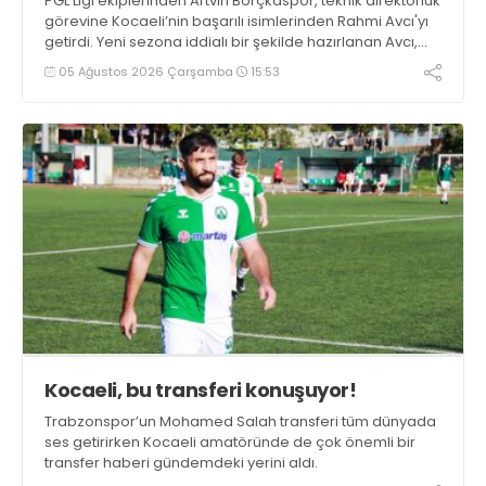
PGL Ligi ekiplerinden Artvin Borçkaspor, teknik direktörlük
görevine Kocaeli’nin başarılı isimlerinden Rahmi Avcı'yı
getirdi. Yeni sezona iddialı bir şekilde hazırlanan Avcı,
duygularını aktardı.
05 Ağustos 2026 Çarşamba
15:53
Kocaeli, bu transferi konuşuyor!
Trabzonspor’un Mohamed Salah transferi tüm dünyada
ses getirirken Kocaeli amatöründe de çok önemli bir
transfer haberi gündemdeki yerini aldı.