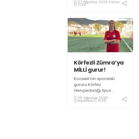
öncesi kadrosunu
07 Ağustos 2026 Cuma
17:25
güçlendirmeye devam
ediyor.
Körfezli Zümra’ya
MİLLİ gurur!
Kocaeli’nin spordaki
gururu Körfez
Gençlerbirliği Spor
Kulübü, altyapısından
05 Ağustos 2026
Çarşamba
15:59
yetiştirdiği sporcularla
adından söz ettirmeye
devam ediyor.