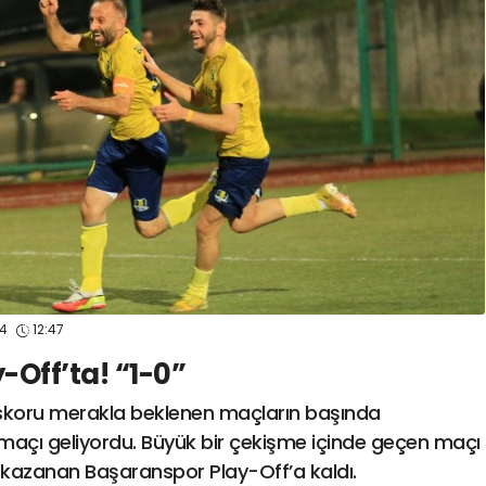
spor41
#
kocaelisporme
spor41
#
kocaelispo
24
12:47
Off’ta! “1-0”
 skoru merakla beklenen maçların başında
açı geliyordu. Büyük bir çekişme içinde geçen maçı
-0 kazanan Başaranspor Play-Off’a kaldı.