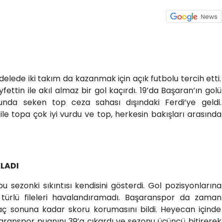
lede iki takım da kazanmak için açık futbolu tercih etti.
ttin ile akıl almaz bir gol kaçırdı. 19’da Başaran’ın golü
şunda seken top ceza sahası dışındaki Ferdi’ye geldi.
ile topa çok iyi vurdu ve top, herkesin bakışları arasında
LADI
 sezonki sıkıntısı kendisini gösterdi. Gol pozisyonlarına
r türlü fileleri havalandıramadı. Başaranspor da zaman
ç sonuna kadar skoru korumasını bildi. Heyecan içinde
ranspor puanını 39’a çıkardı ve sezonu üçüncü bitirerek