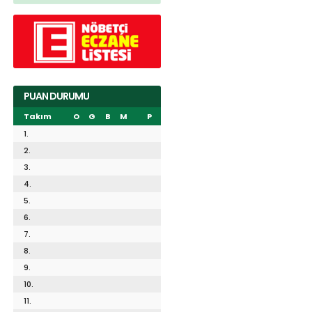
PUAN DURUMU
Takım
O
G
B
M
P
1.
2.
3.
4.
5.
6.
7.
8.
9.
10.
11.