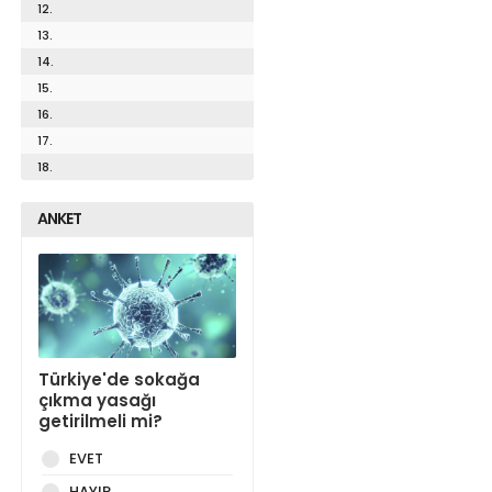
12.
13.
14.
15.
16.
17.
18.
ANKET
Türkiye'de sokağa
çıkma yasağı
getirilmeli mi?
EVET
HAYIR