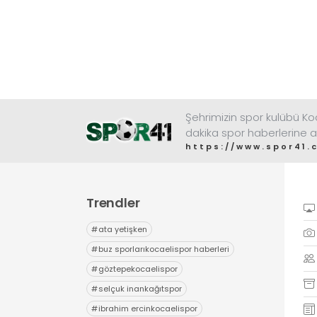
Şehrimizin spor kulübü K
dakika spor haberlerine a
https://www.spor41.
Trendler
#
ata yetişken
#
buz sporlarıkocaelispor haberleri
#
göztepekocaelispor
#
selçuk inankağıtspor
#
ibrahim ercinkocaelispor