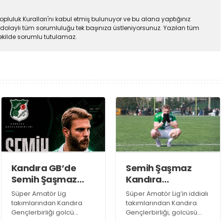
pluluk Kuralları'nı kabul etmiş bulunuyor ve bu alana yaptığınız
dolaylı tüm sorumluluğu tek başınıza üstleniyorsunuz. Yazılan tüm
şekilde sorumlu tutulamaz.
Kandıra GB’de
Semih Şaşmaz
Semih Şaşmaz
Kandıra
resmen TAMAM!
Gençlerbirliği’nde
Süper Amatör Lig
Süper Amatör Lig’in iddialı
devam dedi!
takımlarından Kandıra
takımlarından Kandıra
Gençlerbirliği golcü
Gençlerbirliği, golcüsü