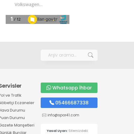
Servisler
Whatsapp İhbar
Yol ve Trafik
05466687338
Nöbetçi Eczaneler
Hava Durumu
info@spor41.com
Puan Durumu
Gazete Manşetleri
Yasal Uyarı:
Sitemizdeki
Günlük Burçlar