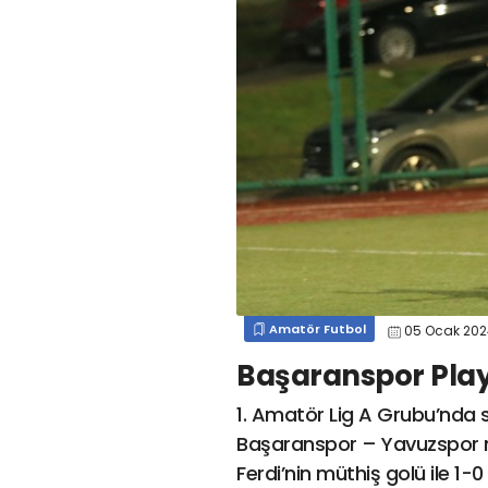
#
kocaelispormert cengiz
#
#
kocaelispor
#
beykan şimşek
#
#
kocaelispor
#
gökhan
mert cengiz
#
engin koyun
#
fırat
değirmenci
gülspor41
#
kocaelispor
#
mert
cengiz
#
erdem övüç
#
gençlerbirliği
#
eleke
#
lua lua
#
barış alıcı
#
metin diyadinspor41
#
erdem övüç
#
kocaelispor
#
beykan şimşek
Amatör Futbol
05 Ocak 20
Başaranspor Play-
1. Amatör Lig A Grubu’nda
Başaranspor – Yavuzspor m
Ferdi’nin müthiş golü ile 1