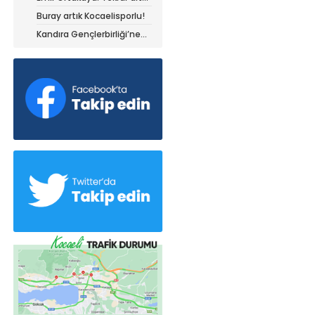
olduğum yerdeyim
Buray artık Kocaelisporlu!
Kandıra Gençlerbirliği’ne
müthiş kanat!