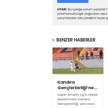
UYARI:
Bu içeriğe yorum yazarak To
yorumunuzla ilgili doğrudan veya 
yorumlardan site yönetimi hiçbir 
BENZER HABERLER
Kandıra
Gençlerbirliği’ne
müthiş kanat!
Süper Amatör Lig'in iddialı
ekiplerinden Kandıra
Gençlerbirliği, yeni sezon