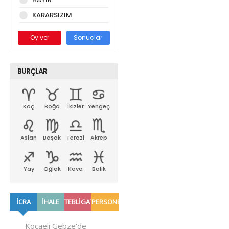
KARARSIZIM
Oy ver
Sonuçlar
BURÇLAR
Koç
Boğa
İkizler
Yengeç
Aslan
Başak
Terazi
Akrep
Yay
Oğlak
Kova
Balık