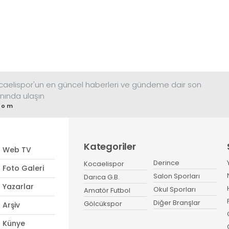
ocaelispor'un en güncel haberleri ve gündeme dair son
nında ulaşın
com
Kategoriler
Web TV
Derince
Kocaelispor
Foto Galeri
Salon Sporları
Darıca G.B.
Yazarlar
Okul Sporları
Amatör Futbol
Diğer Branşlar
Gölcükspor
Arşiv
Künye