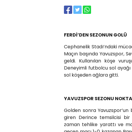
FERDİ’DEN SEZONUN GOLÜ
Cephanelik Stadı’ndaki mücade
Maçın başında Yavuzspor, Seyfe
geldi. Kullanılan köşe vuru
Deneyimli futbolcu sol ayağı 
sol köşeden ağlara gitti.
YAVUZSPOR SEZONU NOKTA
Golden sonra Yavuzspor’un bu
giren Derince temsilcisi bi
zaman tehlike yarattı ve ma
geçen maçı 1-0 kazanan Başa