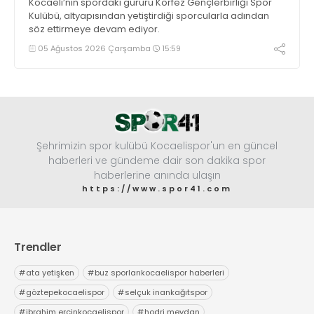
Kocaeli’nin spordaki gururu Körfez Gençlerbirliği Spor
Kulübü, altyapısından yetiştirdiği sporcularla adından
söz ettirmeye devam ediyor.
05 Ağustos 2026 Çarşamba
15:59
Şehrimizin spor kulübü Kocaelispor'un en güncel
haberleri ve gündeme dair son dakika spor
haberlerine anında ulaşın
https://www.spor41.com
Trendler
#
ata yetişken
#
buz sporlarıkocaelispor haberleri
#
göztepekocaelispor
#
selçuk inankağıtspor
#
ibrahim ercinkocaelispor
#
hodri meydan