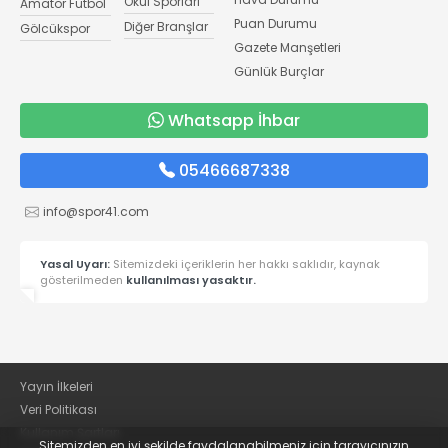
Okul Sporları
Amatör Futbol
Puan Durumu
Diğer Branşlar
Gölcükspor
Gazete Manşetleri
Günlük Burçlar
Whatsapp İhbar
05466687338
info@spor41.com
Yasal Uyarı:
Sitemizdeki içeriklerin her hakkı saklıdır, kaynak
gösterilmeden
kullanılması yasaktır.
Yayın İlkeleri
Veri Politikası
Kullanım Şartları
Sitemizden en iyi şekilde faydalanabilmeniz için tarayıcınızın