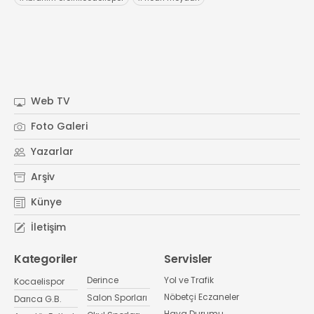
Web TV
Foto Galeri
Yazarlar
Arşiv
Künye
İletişim
Kategoriler
Servisler
Derince
Yol ve Trafik
Kocaelispor
Nöbetçi Eczaneler
Salon Sporları
Darıca G.B.
Hava Durumu