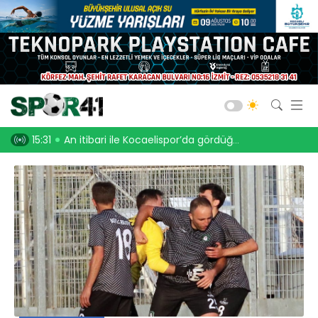
Kocaelispor
Amatör Futbol
Gölcük
ri ile Kocaelispor’da gördüğüm tablo
14:16
Kandıra Gençlerbirliği, Kaynarcaspor’u
Bld. Derince
Darıca GB.
Salon Sporları
Okul Sporları
Web TV
Galeri
Yazarlar