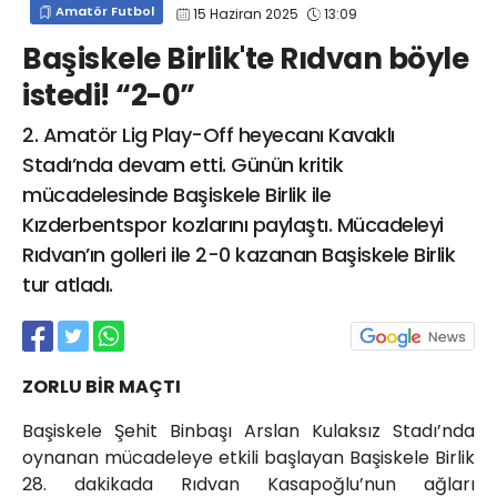
Amatör Futbol
15 Haziran 2025
13:09
info@spor41.com
Başiskele Birlik'te Rıdvan böyle
istedi! “2-0”
2. Amatör Lig Play-Off heyecanı Kavaklı
Stadı’nda devam etti. Günün kritik
mücadelesinde Başiskele Birlik ile
Kızderbentspor kozlarını paylaştı. Mücadeleyi
Rıdvan’ın golleri ile 2-0 kazanan Başiskele Birlik
tur atladı.
ZORLU BİR MAÇTI
Başiskele Şehit Binbaşı Arslan Kulaksız Stadı’nda
oynanan mücadeleye etkili başlayan Başiskele Birlik
28. dakikada Rıdvan Kasapoğlu’nun ağları