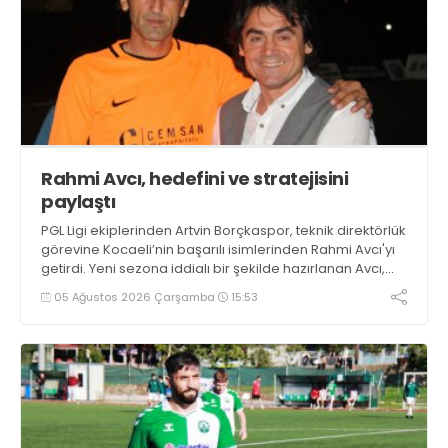
Rahmi Avcı, hedefini ve stratejisini
paylaştı
PGL Ligi ekiplerinden Artvin Borçkaspor, teknik direktörlük
görevine Kocaeli’nin başarılı isimlerinden Rahmi Avcı'yı
getirdi. Yeni sezona iddialı bir şekilde hazırlanan Avcı,
duygularını aktardı.
05 Ağustos 2026 Çarşamba
15:53