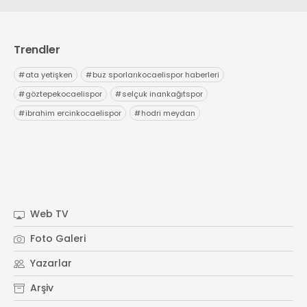
Trendler
#
ata yetişken
#
buz sporlarıkocaelispor haberleri
#
göztepekocaelispor
#
selçuk inankağıtspor
#
ibrahim ercinkocaelispor
#
hodri meydan
Web TV
Foto Galeri
Yazarlar
Arşiv