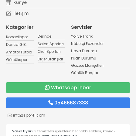
Künye
İletişim
Kategoriler
Servisler
Derince
Yol ve Trafik
Kocaelispor
Nöbetçi Eczaneler
Salon Sporları
Darıca G.B.
Hava Durumu
Okul Sporları
Amatör Futbol
Puan Durumu
Diğer Branşlar
Gölcükspor
Gazete Manşetleri
Günlük Burçlar
Whatsapp İhbar
05466687338
info@spor41.com
Yasal Uyarı:
Sitemizdeki içeriklerin her hakkı saklıdır, kaynak