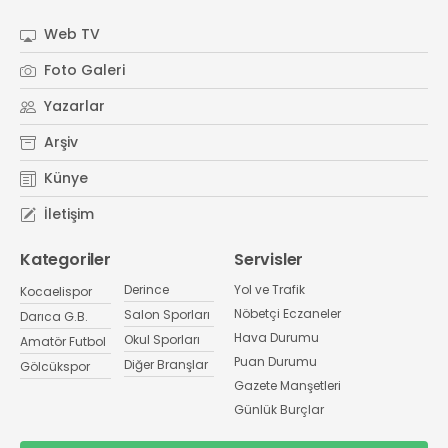
Web TV
Foto Galeri
Yazarlar
Arşiv
Künye
İletişim
Kategoriler
Servisler
Derince
Yol ve Trafik
Kocaelispor
Nöbetçi Eczaneler
Salon Sporları
Darıca G.B.
Hava Durumu
Okul Sporları
Amatör Futbol
Puan Durumu
Diğer Branşlar
Gölcükspor
Gazete Manşetleri
Günlük Burçlar