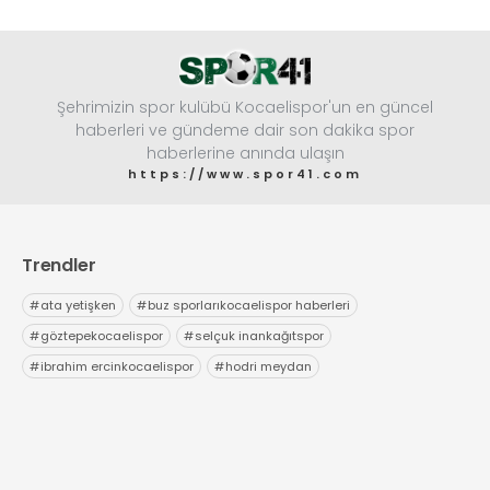
Şehrimizin spor kulübü Kocaelispor'un en güncel
haberleri ve gündeme dair son dakika spor
haberlerine anında ulaşın
https://www.spor41.com
Trendler
#
ata yetişken
#
buz sporlarıkocaelispor haberleri
#
göztepekocaelispor
#
selçuk inankağıtspor
#
ibrahim ercinkocaelispor
#
hodri meydan