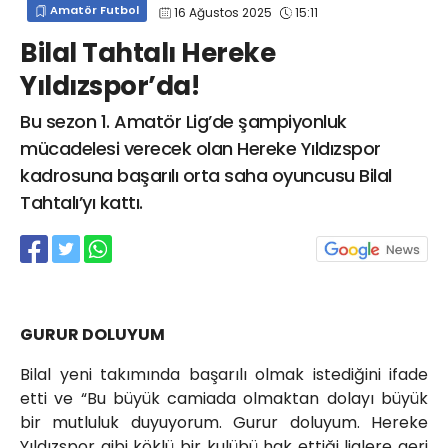
Amatör Futbol
16 Ağustos 2025
15:11
info@spor41.com
Bilal Tahtalı Hereke
Yıldızspor’da!
Bu sezon 1. Amatör Lig’de şampiyonluk
mücadelesi verecek olan Hereke Yıldızspor
kadrosuna başarılı orta saha oyuncusu Bilal
Tahtalı’yı kattı.
GURUR DOLUYUM
Bilal yeni takımında başarılı olmak istediğini ifade
etti ve “Bu büyük camiada olmaktan dolayı büyük
bir mutluluk duyuyorum. Gurur doluyum. Hereke
Yıldızspor gibi köklü bir kulübü hak ettiği liglere geri