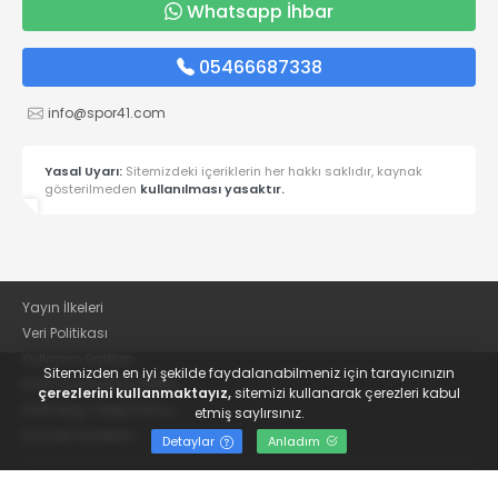
Whatsapp İhbar
05466687338
info@spor41.com
Yasal Uyarı:
Sitemizdeki içeriklerin her hakkı saklıdır, kaynak
gösterilmeden
kullanılması yasaktır.
Yayın İlkeleri
Veri Politikası
Kullanım Şartları
Sitemizden en iyi şekilde faydalanabilmeniz için tarayıcınızın
KVKK Aydınlatma Metni
çerezlerini kullanmaktayız,
sitemizi kullanarak çerezleri kabul
KVKK Bilgi Talep Formu
etmiş saylırsınız.
Kocaeli Gazetesi
Detaylar
Anladım
© 2022
Güncel Kocaelispor Haberleri ve Spor Haberleri | Spor41