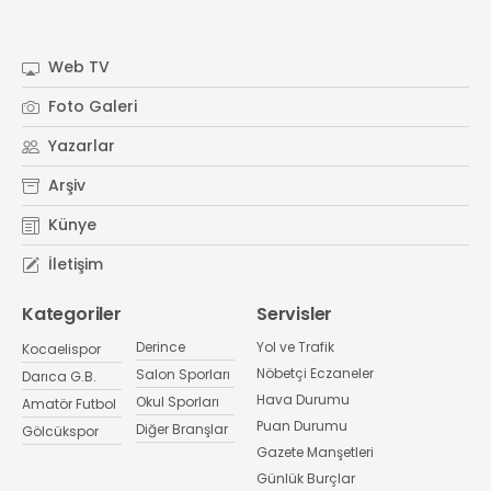
Web TV
Foto Galeri
Yazarlar
Arşiv
Künye
İletişim
Kategoriler
Servisler
Derince
Yol ve Trafik
Kocaelispor
Nöbetçi Eczaneler
Salon Sporları
Darıca G.B.
Hava Durumu
Okul Sporları
Amatör Futbol
Puan Durumu
Diğer Branşlar
Gölcükspor
Gazete Manşetleri
Günlük Burçlar