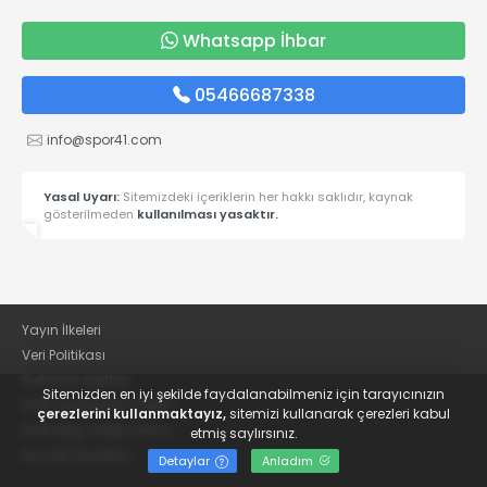
Whatsapp İhbar
05466687338
info@spor41.com
Yasal Uyarı:
Sitemizdeki içeriklerin her hakkı saklıdır, kaynak
gösterilmeden
kullanılması yasaktır.
Yayın İlkeleri
Veri Politikası
Kullanım Şartları
Sitemizden en iyi şekilde faydalanabilmeniz için tarayıcınızın
KVKK Aydınlatma Metni
çerezlerini kullanmaktayız,
sitemizi kullanarak çerezleri kabul
KVKK Bilgi Talep Formu
etmiş saylırsınız.
Kocaeli Gazetesi
Detaylar
Anladım