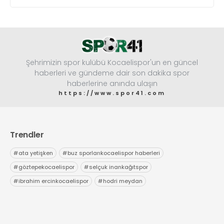
Şehrimizin spor kulübü Kocaelispor'un en güncel
haberleri ve gündeme dair son dakika spor
haberlerine anında ulaşın
https://www.spor41.com
Trendler
#
ata yetişken
#
buz sporlarıkocaelispor haberleri
#
göztepekocaelispor
#
selçuk inankağıtspor
#
ibrahim ercinkocaelispor
#
hodri meydan