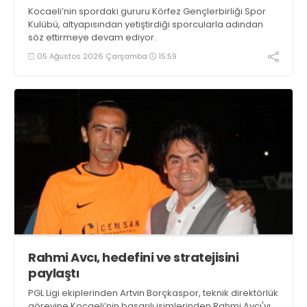
Kocaeli’nin spordaki gururu Körfez Gençlerbirliği Spor
Kulübü, altyapısından yetiştirdiği sporcularla adından
söz ettirmeye devam ediyor.
05 Ağustos 2026 Çarşamba
15:59
Rahmi Avcı, hedefini ve stratejisini
paylaştı
PGL Ligi ekiplerinden Artvin Borçkaspor, teknik direktörlük
görevine Kocaeli’nin başarılı isimlerinden Rahmi Avcı'yı