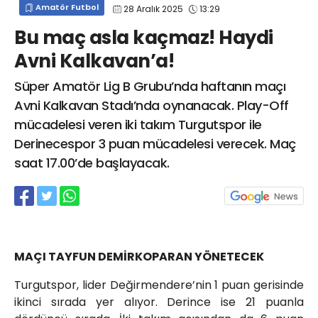
Amatör Futbol
28 Aralık 2025
13:29
info@spor41.com
Bu maç asla kaçmaz! Haydi
Avni Kalkavan’a!
Süper Amatör Lig B Grubu’nda haftanın maçı
Avni Kalkavan Stadı’nda oynanacak. Play-Off
mücadelesi veren iki takım Turgutspor ile
Derinecespor 3 puan mücadelesi verecek. Maç
saat 17.00’de başlayacak.
MAÇI TAYFUN DEMİRKOPARAN YÖNETECEK
Turgutspor, lider Değirmendere’nin 1 puan gerisinde
ikinci sırada yer alıyor. Derince ise 21 puanla