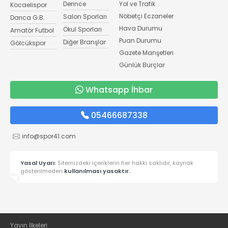
Derince
Yol ve Trafik
Kocaelispor
Nöbetçi Eczaneler
Salon Sporları
Darıca G.B.
Hava Durumu
Okul Sporları
Amatör Futbol
Puan Durumu
Diğer Branşlar
Gölcükspor
Gazete Manşetleri
Günlük Burçlar
Whatsapp İhbar
05466687338
info@spor41.com
Yasal Uyarı:
Sitemizdeki içeriklerin her hakkı saklıdır, kaynak
gösterilmeden
kullanılması yasaktır.
Yayın İlkeleri