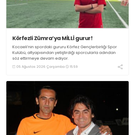
Körfezli Zümra’ya MİLLİ gurur!
Kocaeli’nin spordaki gururu Körfez Gençlerbirliği Spor
Kulübü, altyapısından yetiştirdiği sporcularla adından
söz ettirmeye devam ediyor.
05 Ağustos 2026 Çarşamba
15:59