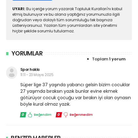
UYARI:
Bu içeriğe yorum yazarak Topluluk Kuralları'nı kabul
etmiş bulunuyor ve bu alana yaptığınız yorumunuzla ilgili
doğrudan veya dolaylı tüm sorumluluğu tek başınıza
üstleniyorsunuz. Yazılan tüm yorumlardan site yönetimi
hiçbir şekilde sorumlu tutulamaz.
YORUMLAR
Toplam
1 yorum
Spor hakkı
11:11 - 23 Mayıs 2025
Süper lige 37 yaşında yabancı gelsin bizim cocuklar
27 yaşımda bıraksın yazık bunlar evine ekmek
götürüyor cocuk çocuğu var bırakın iyi olan oynasın
böyle kural olmaz yazık.
0
Beğendim
0
Beğenmedim