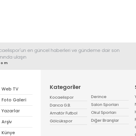
ocaelispor'un en güncel haberleri ve gündeme dair son
nında ulaşın
com
Kategoriler
Web TV
Derince
Kocaelispor
Foto Galeri
Salon Sporları
Darıca G.B.
Yazarlar
Okul Sporları
Amatör Futbol
Diğer Branşlar
Gölcükspor
Arşiv
Künye