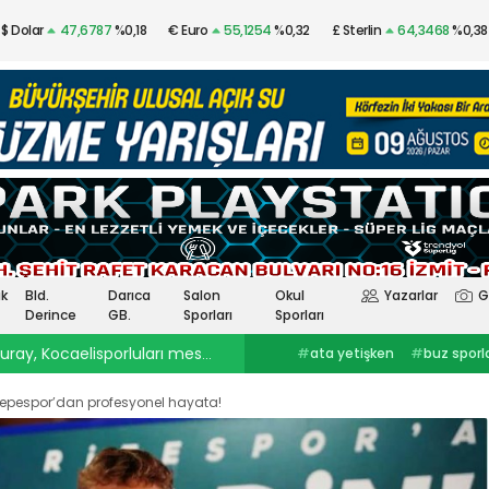
$ Dolar
47,6787
%0,18
€ Euro
55,1254
%0,32
£ Sterlin
64,3468
%0,38
Altın
$4.341,53
%2,40
Gümüş
97,48
%3,57
k
Bld.
Darıca
Salon
Okul
Yazarlar
G
Derince
GB.
Sporları
Sporları
ray, Kocaelisporluları mest etti
23:30
Onurcan Piri: Kocaeli Stadı’nın atmosferini biliyor
#
ata yetişken
#
buz sporlarıkocaelispor
#
Selçuk İnan
haberleri
#
göztepekocaelispor
#
Kocaelispor haberler
#
selçuk inankağıtspor
#
ibrahim
#
Yüksel Sarıçiçekskriniar
epespor’dan profesyonel hayata!
ercinkocaelispor
#
hodri meydanFurkan
#
Kocaelispor
#
Fene
Akar
#
Ata YetişkenKocaelispor
Yalçın
#
Enes Çinemre
#
Smolcic
#
Kocaelispor haberleri
#
Serdar Topraktepeceng
#
seka park güreşlerime