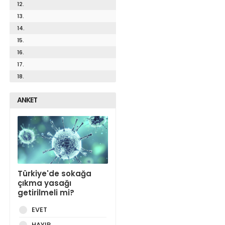
12.
13.
14.
15.
16.
17.
18.
ANKET
Türkiye'de sokağa
çıkma yasağı
getirilmeli mi?
EVET
HAYIR