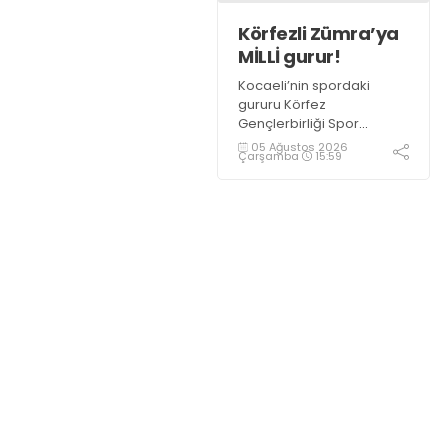
Körfezli Zümra’ya
MİLLİ gurur!
Kocaeli’nin spordaki
gururu Körfez
Gençlerbirliği Spor
Kulübü, altyapısından
05 Ağustos 2026
Çarşamba
15:59
yetiştirdiği sporcularla
adından söz ettirmeye
devam ediyor.