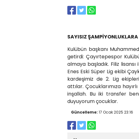
SAYISIZ ŞAMPİYONLUKLARA
Kulübün başkanı Muhammed Şe
getirdi: Çayırtepespor Kulüb
almaya başladık. Filiz lisan
Enes Eski Süper Lig ekibi Ça
kardeşimiz de 2. Lig ekiple
attılar. Çocuklarımıza hayır
inşallah. Bu iki transfer be
duyuyorum çocuklar.
Güncelleme:
17 Ocak 2025 23:16