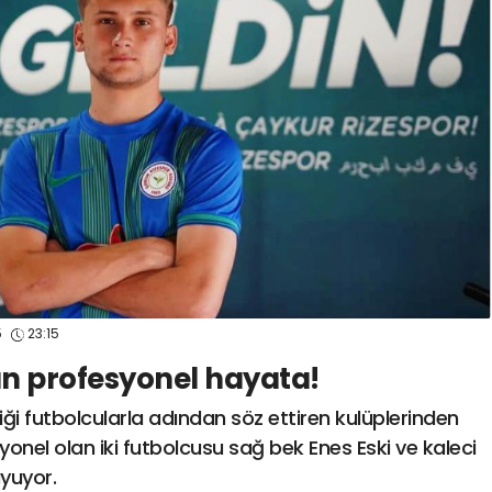
spor41
#
kocaelisporme
spor41
#
kocaelispo
5
23:15
n profesyonel hayata!
rdiği futbolcularla adından söz ettiren kulüplerinden
onel olan iki futbolcusu sağ bek Enes Eski ve kaleci
uyuyor.