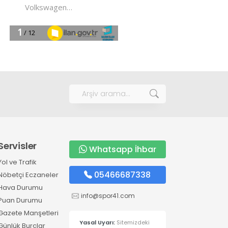
Servisler
Whatsapp İhbar
Yol ve Trafik
05466687338
Nöbetçi Eczaneler
Hava Durumu
info@spor41.com
Puan Durumu
Gazete Manşetleri
Yasal Uyarı:
Sitemizdeki
Günlük Burçlar