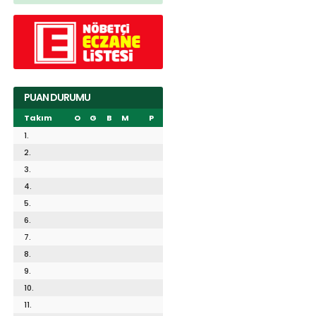
PUAN DURUMU
Takım
O
G
B
M
P
1.
2.
3.
4.
5.
6.
7.
8.
9.
10.
11.