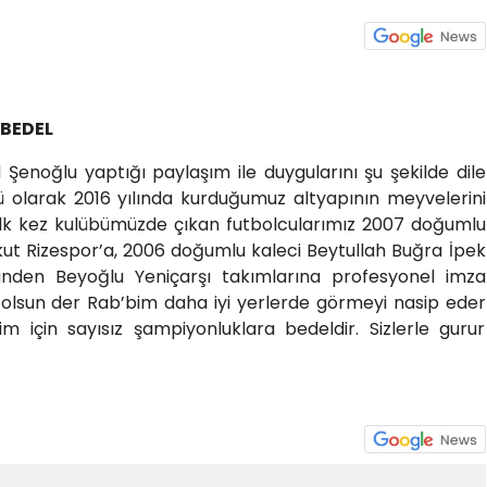
 BEDEL
noğlu yaptığı paylaşım ile duygularını şu şekilde dile
ü olarak 2016 yılında kurduğumuz altyapının meyvelerini
sı ilk kez kulübümüzde çıkan futbolcularımız 2007 doğumlu
ykut Rizespor’a, 2006 doğumlu kaleci Beytullah Buğra İpek
rinden Beyoğlu Yeniçarşı takımlarına profesyonel imza
lı olsun der Rab’bim daha iyi yerlerde görmeyi nasip eder
nim için sayısız şampiyonluklara bedeldir. Sizlerle gurur