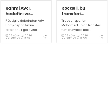
Rahmi Avcı,
Kocaeli, bu
hedefini ve
transferi
stratejisini
konuşuyor!
PGL Ligi ekiplerinden Artvin
Trabzonspor’un
paylaştı
Borçkaspor, teknik
Mohamed Salah transferi
direktörlük görevine
tüm dünyada ses
Kocaeli’nin başarılı
getirirken Kocaeli
05 Ağustos 2026
05 Ağustos 2026
Çarşamba
15:53
Çarşamba
15:00
isimlerinden Rahmi Avcı'yı
amatöründe de çok
getirdi. Yeni sezona iddialı
önemli bir transfer haberi
bir şekilde hazırlanan
gündemdeki yerini aldı.
Avcı, duygularını aktardı.