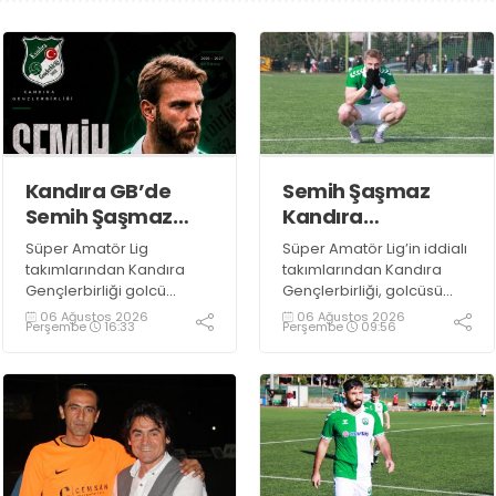
Kandıra GB’de
Semih Şaşmaz
Semih Şaşmaz
Kandıra
resmen TAMAM!
Gençlerbirliği’nde
Süper Amatör Lig
Süper Amatör Lig’in iddialı
devam dedi!
takımlarından Kandıra
takımlarından Kandıra
Gençlerbirliği golcü
Gençlerbirliği, golcüsü
futbolcu Semih Şaşmaz
Semih Şaşmaz ile devam
06 Ağustos 2026
06 Ağustos 2026
Perşembe
16:33
Perşembe
09:56
ile yola devam ettiğini
ediyor.
resmen duyurdu.