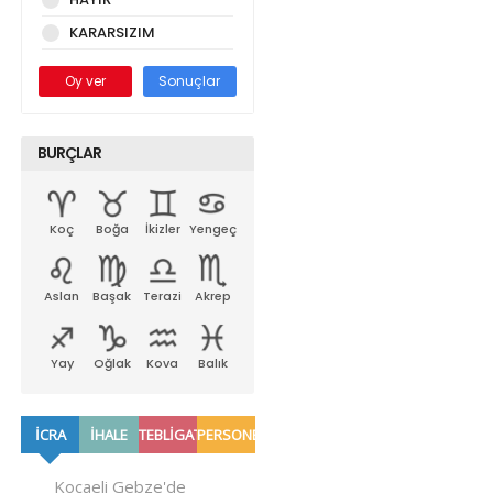
KARARSIZIM
Oy ver
Sonuçlar
BURÇLAR
Koç
Boğa
İkizler
Yengeç
Aslan
Başak
Terazi
Akrep
Yay
Oğlak
Kova
Balık