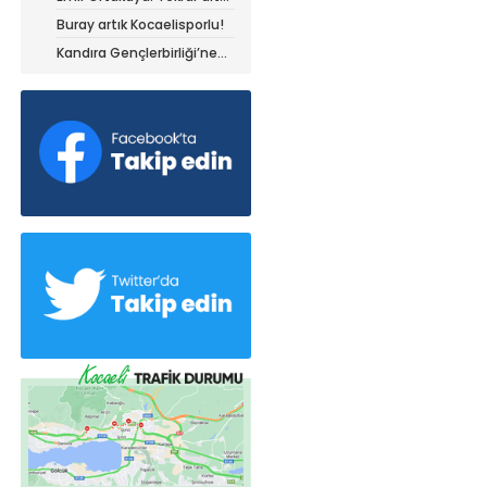
olduğum yerdeyim
Buray artık Kocaelisporlu!
Kandıra Gençlerbirliği’ne
müthiş kanat!