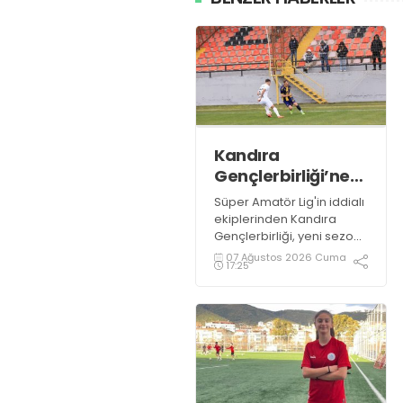
Kandıra
Gençlerbirliği’ne
müthiş kanat!
Süper Amatör Lig'in iddialı
ekiplerinden Kandıra
Gençlerbirliği, yeni sezon
öncesi kadrosunu
07 Ağustos 2026 Cuma
17:25
güçlendirmeye devam
ediyor.