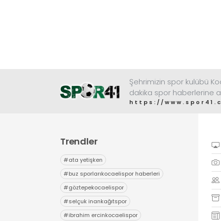
Şehrimizin spor kulübü K
dakika spor haberlerine a
https://www.spor41.
Trendler
#
ata yetişken
#
buz sporlarıkocaelispor haberleri
#
göztepekocaelispor
#
selçuk inankağıtspor
#
ibrahim ercinkocaelispor