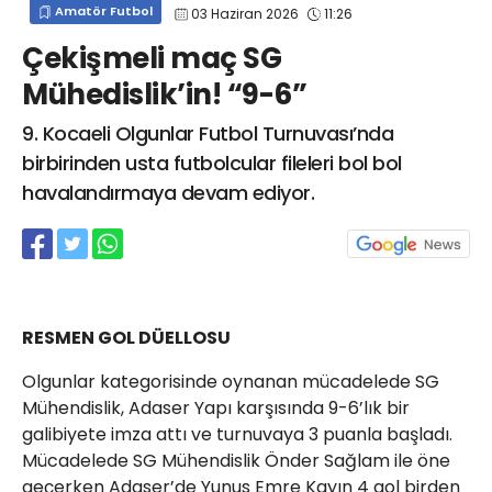
Amatör Futbol
03 Haziran 2026
11:26
info@spor41.com
Çekişmeli maç SG
Mühedislik’in! “9-6”
9. Kocaeli Olgunlar Futbol Turnuvası’nda
birbirinden usta futbolcular fileleri bol bol
havalandırmaya devam ediyor.
RESMEN GOL DÜELLOSU
Olgunlar kategorisinde oynanan mücadelede SG
Mühendislik, Adaser Yapı karşısında 9-6’lık bir
galibiyete imza attı ve turnuvaya 3 puanla başladı.
Mücadelede SG Mühendislik Önder Sağlam ile öne
geçerken Adaser’de Yunus Emre Kayın 4 gol birden