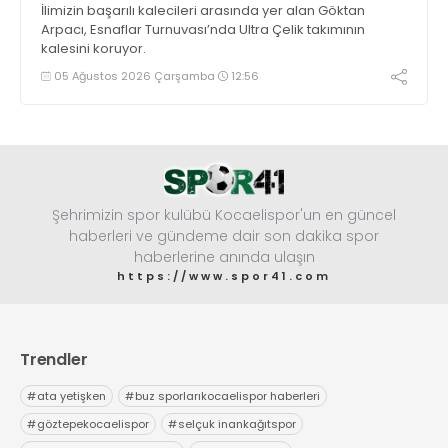
İlimizin başarılı kalecileri arasında yer alan Göktan
Arpacı, Esnaflar Turnuvası’nda Ultra Çelik takımının
kalesini koruyor.
05 Ağustos 2026 Çarşamba
12:56
Şehrimizin spor kulübü Kocaelispor'un en güncel
haberleri ve gündeme dair son dakika spor
haberlerine anında ulaşın
https://www.spor41.com
Trendler
#
ata yetişken
#
buz sporlarıkocaelispor haberleri
#
göztepekocaelispor
#
selçuk inankağıtspor