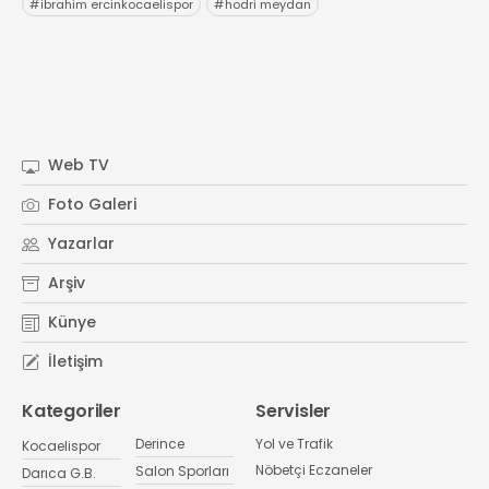
#
ibrahim ercinkocaelispor
#
hodri meydan
Web TV
Foto Galeri
Yazarlar
Arşiv
Künye
İletişim
Kategoriler
Servisler
Derince
Yol ve Trafik
Kocaelispor
Nöbetçi Eczaneler
Salon Sporları
Darıca G.B.