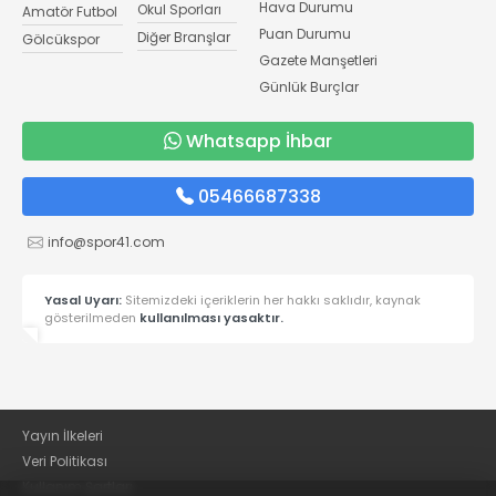
Hava Durumu
Okul Sporları
Amatör Futbol
Puan Durumu
Diğer Branşlar
Gölcükspor
Gazete Manşetleri
Günlük Burçlar
Whatsapp İhbar
05466687338
info@spor41.com
Yasal Uyarı:
Sitemizdeki içeriklerin her hakkı saklıdır, kaynak
gösterilmeden
kullanılması yasaktır.
Yayın İlkeleri
Veri Politikası
Kullanım Şartları