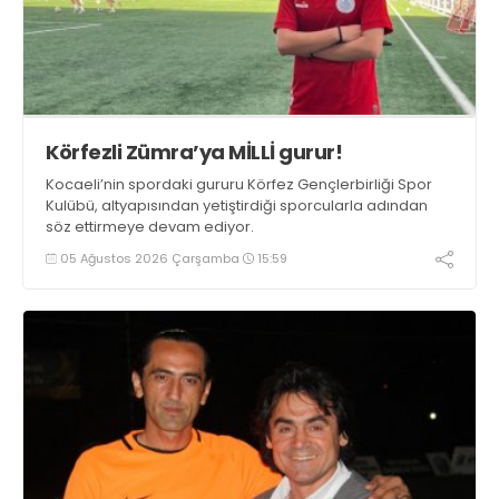
Körfezli Zümra’ya MİLLİ gurur!
Kocaeli’nin spordaki gururu Körfez Gençlerbirliği Spor
Kulübü, altyapısından yetiştirdiği sporcularla adından
söz ettirmeye devam ediyor.
05 Ağustos 2026 Çarşamba
15:59