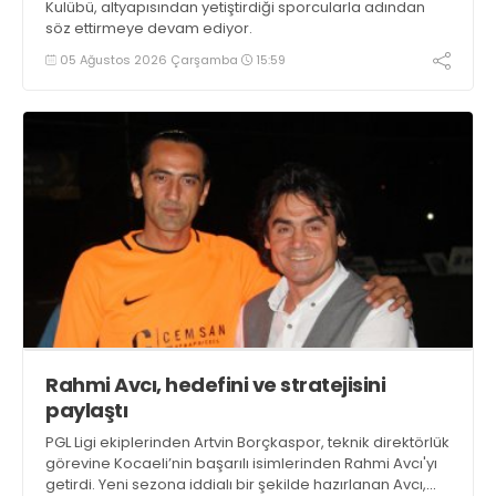
Kulübü, altyapısından yetiştirdiği sporcularla adından
söz ettirmeye devam ediyor.
05 Ağustos 2026 Çarşamba
15:59
Rahmi Avcı, hedefini ve stratejisini
paylaştı
PGL Ligi ekiplerinden Artvin Borçkaspor, teknik direktörlük
görevine Kocaeli’nin başarılı isimlerinden Rahmi Avcı'yı
getirdi. Yeni sezona iddialı bir şekilde hazırlanan Avcı,