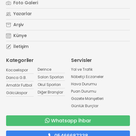
Foto Galeri
Yazarlar
Arşiv
Künye
İletişim
Kategoriler
Servisler
Derince
Yol ve Trafik
Kocaelispor
Nöbetçi Eczaneler
Salon Sporları
Darıca G.B.
Hava Durumu
Okul Sporları
Amatör Futbol
Puan Durumu
Diğer Branşlar
Gölcükspor
Gazete Manşetleri
Günlük Burçlar
Whatsapp İhbar
05466687338