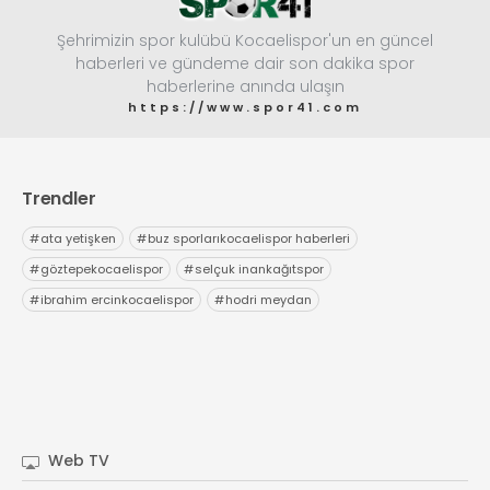
Şehrimizin spor kulübü Kocaelispor'un en güncel
haberleri ve gündeme dair son dakika spor
haberlerine anında ulaşın
https://www.spor41.com
Trendler
#
ata yetişken
#
buz sporlarıkocaelispor haberleri
#
göztepekocaelispor
#
selçuk inankağıtspor
#
ibrahim ercinkocaelispor
#
hodri meydan
Web TV