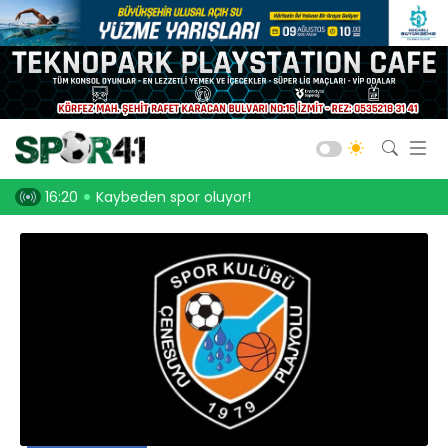
Kocaelispor
Amatör Futbol
Gölcük
Kaybeden spor oluyor!
16:05
Serdar Dursun, Kocaelispor’dan 15 d
Bld. Derince
Darıca GB.
Salon Sporları
Okul Sporları
Web TV
Galeri
Yazarlar