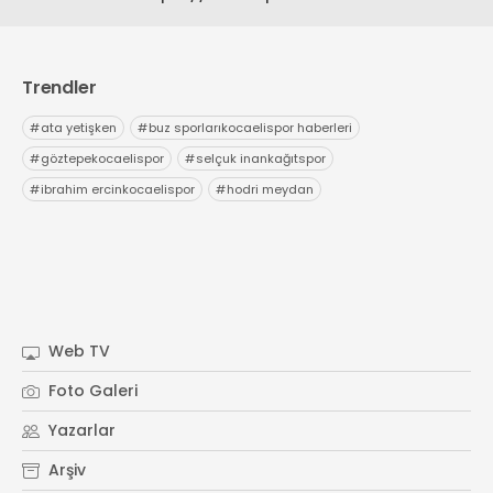
Trendler
#
ata yetişken
#
buz sporlarıkocaelispor haberleri
#
göztepekocaelispor
#
selçuk inankağıtspor
#
ibrahim ercinkocaelispor
#
hodri meydan
Web TV
Foto Galeri
Yazarlar
Arşiv