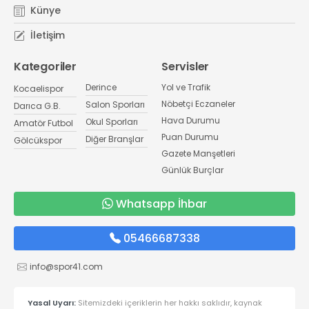
Künye
İletişim
Kategoriler
Servisler
Derince
Yol ve Trafik
Kocaelispor
Nöbetçi Eczaneler
Salon Sporları
Darıca G.B.
Hava Durumu
Okul Sporları
Amatör Futbol
Puan Durumu
Diğer Branşlar
Gölcükspor
Gazete Manşetleri
Günlük Burçlar
Whatsapp İhbar
05466687338
info@spor41.com
Yasal Uyarı:
Sitemizdeki içeriklerin her hakkı saklıdır, kaynak