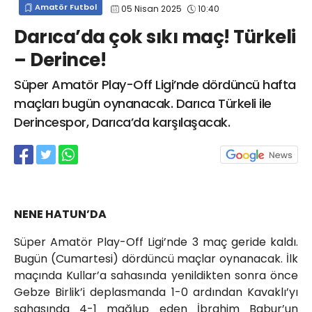
Amatör Futbol
05 Nisan 2025
10:40
info@spor41.com
Darıca’da çok sıkı maç! Türkeli
– Derince!
Süper Amatör Play-Off Ligi’nde dördüncü hafta
maçları bugün oynanacak. Darıca Türkeli ile
Derincespor, Darıca’da karşılaşacak.
NENE HATUN’DA
Süper Amatör Play-Off Ligi’nde 3 maç geride kaldı.
Bugün (Cumartesi) dördüncü maçlar oynanacak. İlk
maçında Kullar’a sahasında yenildikten sonra önce
Gebze Birlik’i deplasmanda 1-0 ardından Kavaklı’yı
sahasında 4-1 mağlup eden İbrahim Babur’un