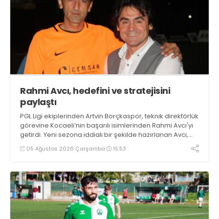
Rahmi Avcı, hedefini ve stratejisini
paylaştı
PGL Ligi ekiplerinden Artvin Borçkaspor, teknik direktörlük
görevine Kocaeli’nin başarılı isimlerinden Rahmi Avcı'yı
getirdi. Yeni sezona iddialı bir şekilde hazırlanan Avcı,
duygularını aktardı.
05 Ağustos 2026 Çarşamba
15:53