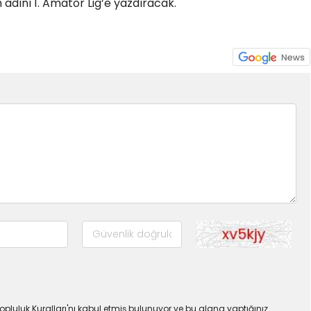
adını 1. Amatör Lig’e yazdıracak.
pluluk Kuralları'nı kabul etmiş bulunuyor ve bu alana yaptığınız