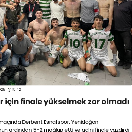
spor41
#
kocaelisporme
spor41
#
kocaelispo
2025
15:42
 için finale yükselmek zor olmadı
 maçında Derbent Esnafspor, Yenidoğan
un ardından 5-2 mağlup etti ve adını finale yazdırdı.