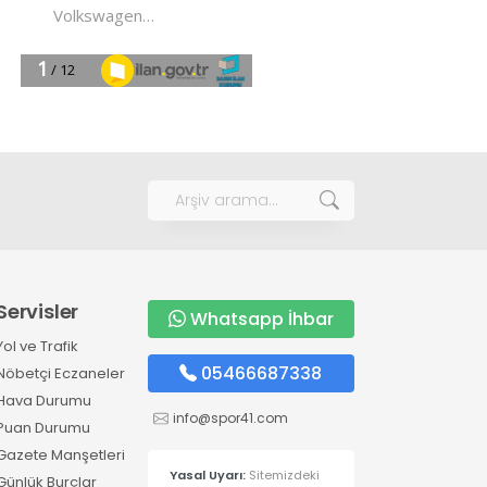
Servisler
Whatsapp İhbar
Yol ve Trafik
05466687338
Nöbetçi Eczaneler
Hava Durumu
info@spor41.com
Puan Durumu
Gazete Manşetleri
Yasal Uyarı:
Sitemizdeki
Günlük Burçlar