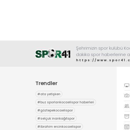
Şehrimizin spor kulübü K
dakika spor haberlerine a
https://www.spor41.
Trendler
#
ata yetişken
#
buz sporlarıkocaelispor haberleri
#
göztepekocaelispor
#
selçuk inankağıtspor
#
ibrahim ercinkocaelispor