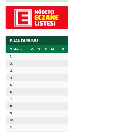
PUAN DURUMU
Takım
O
G
B
M
P
1.
2.
3.
4.
5.
6.
7.
8.
9.
10.
11.