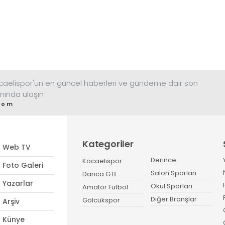
ocaelispor'un en güncel haberleri ve gündeme dair son
nında ulaşın
com
Kategoriler
Web TV
Derince
Kocaelispor
Foto Galeri
Salon Sporları
Darıca G.B.
Yazarlar
Okul Sporları
Amatör Futbol
Diğer Branşlar
Gölcükspor
Arşiv
Künye