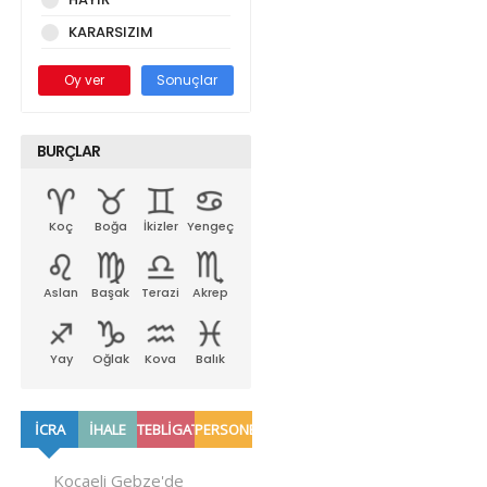
KARARSIZIM
Oy ver
Sonuçlar
BURÇLAR
Koç
Boğa
İkizler
Yengeç
Aslan
Başak
Terazi
Akrep
Yay
Oğlak
Kova
Balık