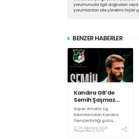
yorumunuzla ilgili doğrudan veya 
yorumlardan site yönetimi hiçbir 
BENZER HABERLER
Kandıra GB’de
Semih Şaşmaz
resmen TAMAM!
Süper Amatör Lig
takımlarından Kandıra
Gençlerbirliği golcü
futbolcu Semih Şaşmaz
06 Ağustos 2026
Perşembe
16:33
ile yola devam ettiğini
resmen duyurdu.