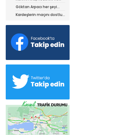
stratejisini paylaştı
Göktan Arpacı her şeyi
yaptı, ama?
Kardeşlerin maçını dostluk
kazandı