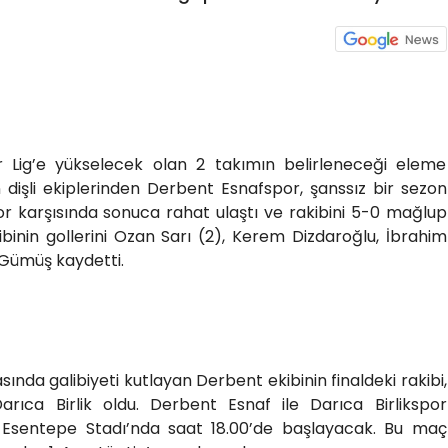
r Lig’e yükselecek olan 2 takımın belirleneceği eleme
n dişli ekiplerinden Derbent Esnafspor, şanssız bir sezon
r karşısında sonuca rahat ulaştı ve rakibini 5-0 mağlup
ibinin gollerini Ozan Sarı (2), Kerem Dizdaroğlu, İbrahim
 Gümüş kaydetti.
da galibiyeti kutlayan Derbent ekibinin finaldeki rakibi,
rıca Birlik oldu. Derbent Esnaf ile Darıca Birlikspor
Esentepe Stadı’nda saat 18.00’de başlayacak. Bu maç