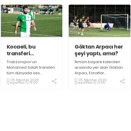
devam ediyor.
Kocaeli, bu
Göktan Arpacı her
transferi
şeyi yaptı, ama?
konuşuyor!
Trabzonspor’un
İlimizin başarılı kalecileri
Mohamed Salah transferi
arasında yer alan Göktan
tüm dünyada ses
Arpacı, Esnaflar
getirirken Kocaeli
Turnuvası’nda Ultra Çelik
05 Ağustos 2026
05 Ağustos 2026
Çarşamba
15:00
Çarşamba
12:56
amatöründe de çok
takımının kalesini koruyor.
önemli bir transfer haberi
gündemdeki yerini aldı.