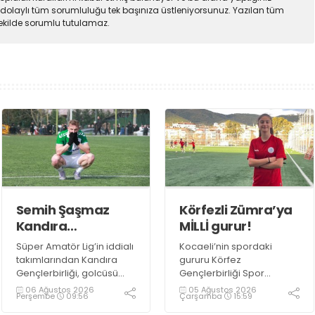
dolaylı tüm sorumluluğu tek başınıza üstleniyorsunuz. Yazılan tüm
şekilde sorumlu tutulamaz.
Semih Şaşmaz
Körfezli Zümra’ya
Kandıra
MİLLİ gurur!
Gençlerbirliği’nde
Süper Amatör Lig’in iddialı
Kocaeli’nin spordaki
devam dedi!
takımlarından Kandıra
gururu Körfez
Gençlerbirliği, golcüsü
Gençlerbirliği Spor
Semih Şaşmaz ile devam
Kulübü, altyapısından
06 Ağustos 2026
05 Ağustos 2026
Perşembe
09:56
Çarşamba
15:59
ediyor.
yetiştirdiği sporcularla
adından söz ettirmeye