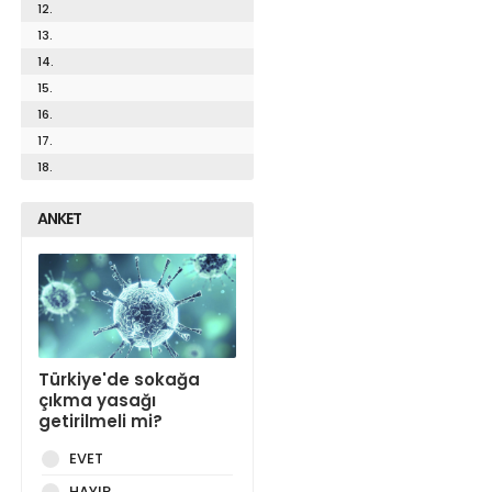
12.
13.
14.
15.
16.
17.
18.
ANKET
Türkiye'de sokağa
çıkma yasağı
getirilmeli mi?
EVET
HAYIR