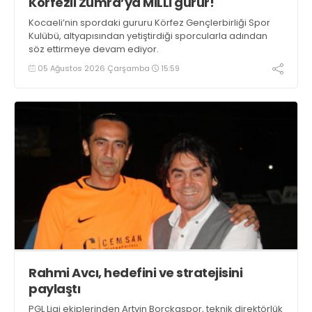
Körfezli Zümra’ya MİLLİ gurur!
Kocaeli’nin spordaki gururu Körfez Gençlerbirliği Spor
Kulübü, altyapısından yetiştirdiği sporcularla adından
söz ettirmeye devam ediyor.
05 Ağustos 2026 Çarşamba
15:59
Rahmi Avcı, hedefini ve stratejisini
paylaştı
PGL Ligi ekiplerinden Artvin Borçkaspor, teknik direktörlük