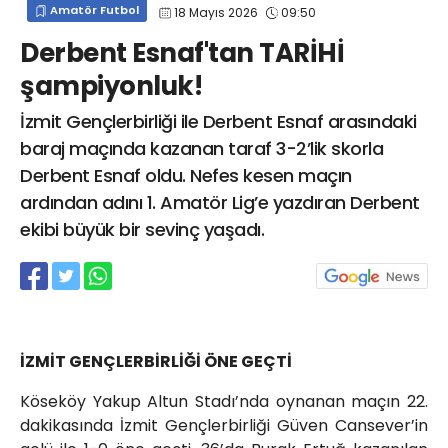
Amatör Futbol
18 Mayıs 2026
09:50
info@spor41.com
Derbent Esnaf'tan TARİHİ
şampiyonluk!
İzmit Gençlerbirliği ile Derbent Esnaf arasındaki
baraj maçında kazanan taraf 3-2’lik skorla
Derbent Esnaf oldu. Nefes kesen maçın
ardından adını 1. Amatör Lig’e yazdıran Derbent
ekibi büyük bir sevinç yaşadı.
İZMİT GENÇLERBİRLİĞİ ÖNE GEÇTİ
Köseköy Yakup Altun Stadı’nda oynanan maçın 22.
dakikasında İzmit Gençlerbirliği Güven Cansever’in