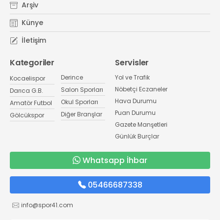
Arşiv
Künye
İletişim
Kategoriler
Servisler
Derince
Yol ve Trafik
Kocaelispor
Nöbetçi Eczaneler
Salon Sporları
Darıca G.B.
Hava Durumu
Okul Sporları
Amatör Futbol
Puan Durumu
Diğer Branşlar
Gölcükspor
Gazete Manşetleri
Günlük Burçlar
Whatsapp İhbar
05466687338
info@spor41.com