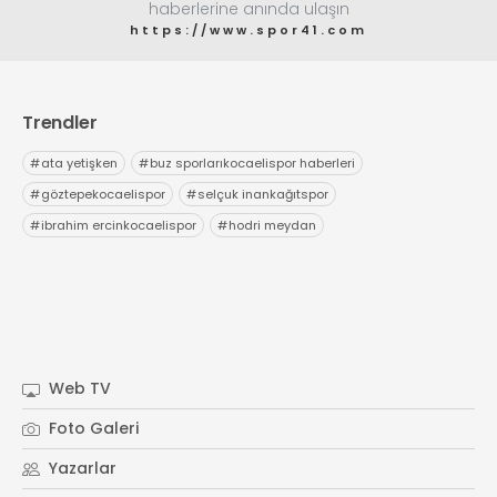
haberlerine anında ulaşın
https://www.spor41.com
Trendler
#
ata yetişken
#
buz sporlarıkocaelispor haberleri
#
göztepekocaelispor
#
selçuk inankağıtspor
#
ibrahim ercinkocaelispor
#
hodri meydan
Web TV
Foto Galeri
Yazarlar