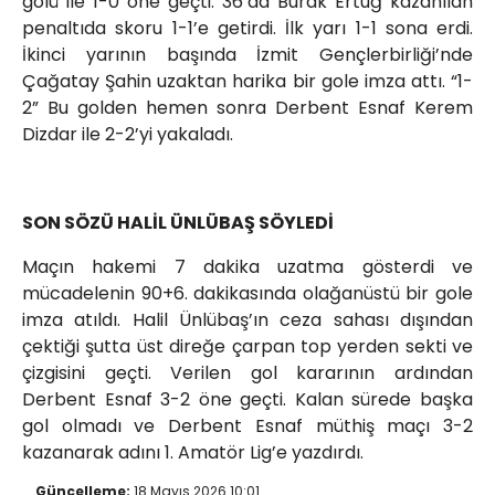
golü ile 1-0 öne geçti. 36’da Burak Ertuğ kazanılan
penaltıda skoru 1-1’e getirdi. İlk yarı 1-1 sona erdi.
İkinci yarının başında İzmit Gençlerbirliği’nde
Çağatay Şahin uzaktan harika bir gole imza attı. “1-
2” Bu golden hemen sonra Derbent Esnaf Kerem
Dizdar ile 2-2’yi yakaladı.
SON SÖZÜ HALİL ÜNLÜBAŞ SÖYLEDİ
Maçın hakemi 7 dakika uzatma gösterdi ve
mücadelenin 90+6. dakikasında olağanüstü bir gole
imza atıldı. Halil Ünlübaş’ın ceza sahası dışından
çektiği şutta üst direğe çarpan top yerden sekti ve
çizgisini geçti. Verilen gol kararının ardından
Derbent Esnaf 3-2 öne geçti. Kalan sürede başka
gol olmadı ve Derbent Esnaf müthiş maçı 3-2
kazanarak adını 1. Amatör Lig’e yazdırdı.
Güncelleme:
18 Mayıs 2026 10:01