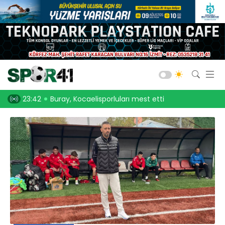
Kocaelispor
Amatör Futbol
Gölcük
, Kocaelisporluları mest etti
23:30
Onurcan Piri: Kocaeli Stadı’nın atmosferini
Bld. Derince
Darıca GB.
Salon Sporları
Okul Sporları
Web TV
Galeri
Yazarlar