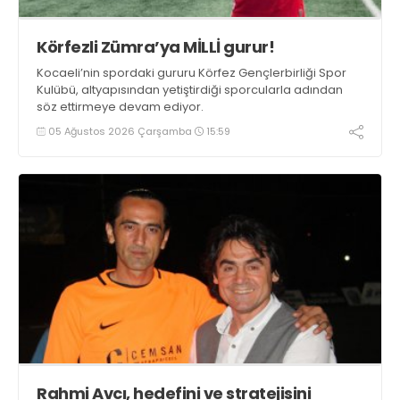
Körfezli Zümra’ya MİLLİ gurur!
Kocaeli’nin spordaki gururu Körfez Gençlerbirliği Spor
Kulübü, altyapısından yetiştirdiği sporcularla adından
söz ettirmeye devam ediyor.
05 Ağustos 2026 Çarşamba
15:59
Rahmi Avcı, hedefini ve stratejisini