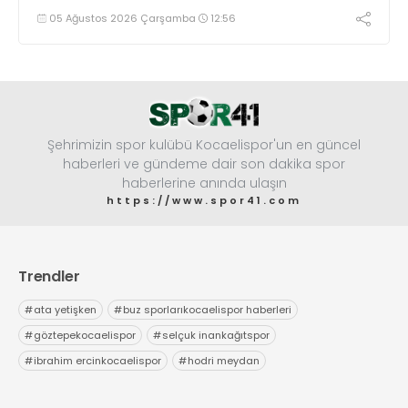
05 Ağustos 2026 Çarşamba
12:56
Şehrimizin spor kulübü Kocaelispor'un en güncel
haberleri ve gündeme dair son dakika spor
haberlerine anında ulaşın
https://www.spor41.com
Trendler
#
ata yetişken
#
buz sporlarıkocaelispor haberleri
#
göztepekocaelispor
#
selçuk inankağıtspor
#
ibrahim ercinkocaelispor
#
hodri meydan