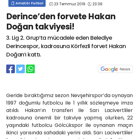
Amatör Futbol
23 Temmuz 2019
23:39
info@spor41.com
Derince’den forvete Hakan
Doğan takviyesi!
3. Lig 2. Grup’ta mücadele eden Belediye
Derincespor, kadrosuna Körfezli forvet Hakan
Doğan’ı kattı.
Geride bıraktığımız sezon Nevşehirspor’da oynayan
1997 doğumlu futbolcu ile 1 yıllık sözleşmeye imza
atıldı. Hakan’ın transferi ile Sarı Lacivertliler
kadrosuna önemli bir takviye yapmış olurken, 22
yaşındaki futbolcu Gölcükspor ile oynanan maçın
ikinci yarısında sahadaki yerini aldı. Sarı Lacivertliler