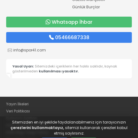
Günlük Burçlar
Whatsapp İhbar
05466687338
info@spor41.com
Yasal Uyarı:
Sitemizdeki içeriklerin her hakkı saklıdır, kaynak
gösterilmeden
kullanılması yasaktır.
Yayın İlkeleri
Veri Politikası
Kullanım Şartları
Sitemizden en iyi şekilde faydalanabilmeniz için tarayıcınızın
KVKK Aydınlatma Metni
çerezlerini kullanmaktayız,
sitemizi kullanarak çerezleri kabul
KVKK Bilgi Talep Formu
etmiş saylırsınız.