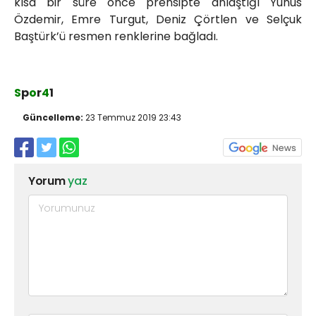
kısa bir süre önce prensipte anlaştığı Yunus
Özdemir, Emre Turgut, Deniz Çörtlen ve Selçuk
Baştürk’ü resmen renklerine bağladı.
S
p
o
r
4
1
Güncelleme:
23 Temmuz 2019 23:43
Yorum
yaz