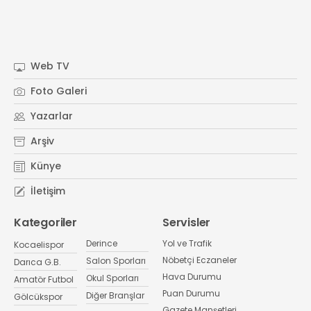
Web TV
Foto Galeri
Yazarlar
Arşiv
Künye
İletişim
Kategoriler
Servisler
Derince
Yol ve Trafik
Kocaelispor
Nöbetçi Eczaneler
Salon Sporları
Darıca G.B.
Hava Durumu
Okul Sporları
Amatör Futbol
Puan Durumu
Diğer Branşlar
Gölcükspor
Gazete Manşetleri