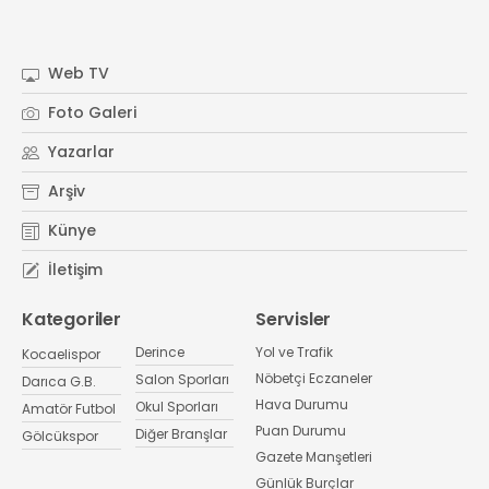
Web TV
Foto Galeri
Yazarlar
Arşiv
Künye
İletişim
Kategoriler
Servisler
Derince
Yol ve Trafik
Kocaelispor
Nöbetçi Eczaneler
Salon Sporları
Darıca G.B.
Hava Durumu
Okul Sporları
Amatör Futbol
Puan Durumu
Diğer Branşlar
Gölcükspor
Gazete Manşetleri
Günlük Burçlar