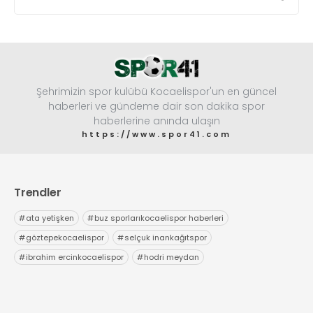
Şehrimizin spor kulübü Kocaelispor'un en güncel
haberleri ve gündeme dair son dakika spor
haberlerine anında ulaşın
https://www.spor41.com
Trendler
#
ata yetişken
#
buz sporlarıkocaelispor haberleri
#
göztepekocaelispor
#
selçuk inankağıtspor
#
ibrahim ercinkocaelispor
#
hodri meydan