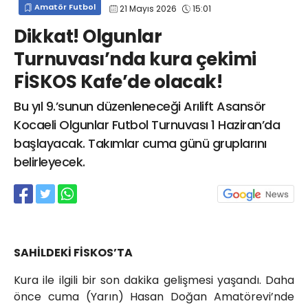
Amatör Futbol
21 Mayıs 2026
15:01
info@spor41.com
Dikkat! Olgunlar
Turnuvası’nda kura çekimi
FİSKOS Kafe’de olacak!
Bu yıl 9.’sunun düzenleneceği Arılift Asansör
Kocaeli Olgunlar Futbol Turnuvası 1 Haziran’da
başlayacak. Takımlar cuma günü gruplarını
belirleyecek.
SAHİLDEKİ FİSKOS’TA
Kura ile ilgili bir son dakika gelişmesi yaşandı. Daha
önce cuma (Yarın) Hasan Doğan Amatörevi’nde