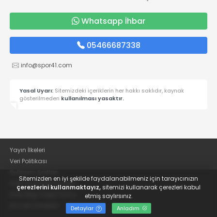
Whatsapp İhbar
05466687338
info@spor41.com
Yasal Uyarı:
Sitemizdeki içeriklerin her hakkı saklıdır, kaynak
gösterilmeden
kullanılması yasaktır.
Yayın İlkeleri
Veri Politikası
Kullanım Şartları
Sitemizden en iyi şekilde faydalanabilmeniz için tarayıcınızın
KVKK Aydınlatma Metni
çerezlerini kullanmaktayız,
sitemizi kullanarak çerezleri kabul
KVKK Bilgi Talep Formu
etmiş saylırsınız.
Kocaeli Gazetesi
Detaylar
Anladım