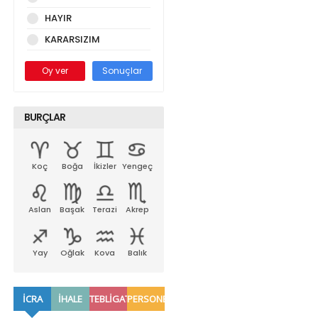
HAYIR
KARARSIZIM
Oy ver
Sonuçlar
BURÇLAR
Koç
Boğa
İkizler
Yengeç
Aslan
Başak
Terazi
Akrep
Yay
Oğlak
Kova
Balık