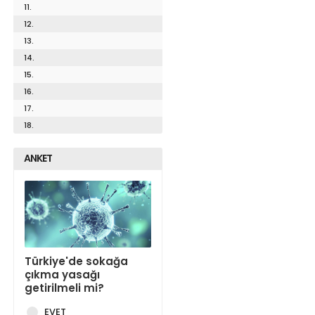
11.
12.
13.
14.
15.
16.
17.
18.
ANKET
Türkiye'de sokağa
çıkma yasağı
getirilmeli mi?
EVET