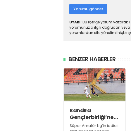
Yorumu gönder
UYARI:
Bu içeriğe yorum yazarak To
yorumunuzla ilgili doğrudan veya 
yorumlardan site yönetimi hiçbir 
BENZER HABERLER
Kandıra
Gençlerbirliği’ne
müthiş kanat!
Süper Amatör Lig'in iddialı