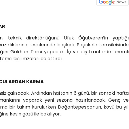
AR
ün, teknik direktörlüğünü Ufuk Öğütveren’in yaptığı
ırlıklarına tesislerinde başladı. Başiskele temsilcisinde
ığını Gökhan Terci yapacak. İç ve dış tranferde önemli
msilcisi imzaları da attırdı.
OLCULARDAN KARMA
siz çalışacak. Ardından haftanın 6 günü, bir sonraki hafta
manlarını yaparak yeni sezona hazırlanacak. Genç ve
rma bir takım kurulurken Doğantepespor’un, köyü bu yıl
ine kesin gözü ile bakılıyor.