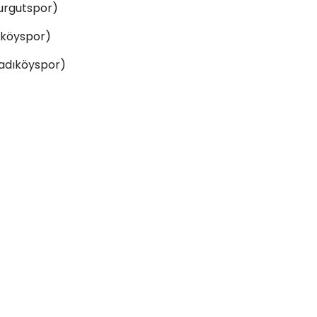
Turgutspor)
ıköyspor)
Kadıköyspor)