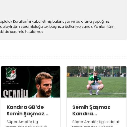
pluluk Kuralları'nı kabul etmiş bulunuyor ve bu alana yaptığınız
dolaylı tüm sorumluluğu tek başınıza üstleniyorsunuz. Yazılan tüm
şekilde sorumlu tutulamaz.
Kandıra GB’de
Semih Şaşmaz
Semih Şaşmaz
Kandıra
resmen TAMAM!
Gençlerbirliği’nde
Süper Amatör Lig
Süper Amatör Lig’in iddialı
devam dedi!