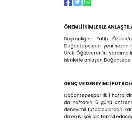
ÖNEMLİ İSİMLERLE ANLAŞTIL
Başkanlığını Fatih Öztürk’
Doğantepespor yeni sezon haz
Ufuk Öğütveren’in yardımcıl
isimlerle anlaşan Doğantepe te
GENÇ VE DENEYİMLİ FUTB
Doğantepespor ilk 1 hafta izin
da haftanın 5 günü antren
deneyimli futbolculardan ka
da en iyi şekilde temsil edeceğ