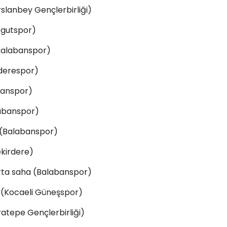
slanbey Gençlerbirliği)
rgutspor)
 (Balabanspor)
derespor)
banspor)
labanspor)
 (Balabanspor)
kirdere)
orta saha (Balabanspor)
 (Kocaeli Güneşspor)
atepe Gençlerbirliği)