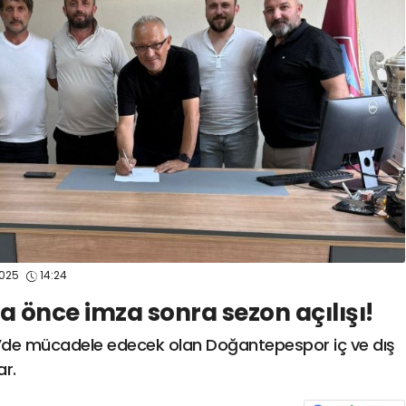
spor41
#
kocaelisporme
spor41
#
kocaelispo
2025
14:24
 önce imza sonra sezon açılışı!
’de mücadele edecek olan Doğantepespor iç ve dış
ar.