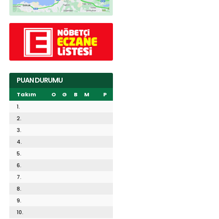
PUAN DURUMU
Takım
O
G
B
M
P
1.
2.
3.
4.
5.
6.
7.
8.
9.
10.