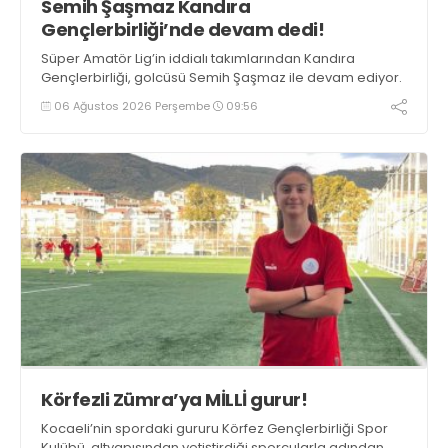
Semih Şaşmaz Kandıra
Gençlerbirliği’nde devam dedi!
Süper Amatör Lig’in iddialı takımlarından Kandıra
Gençlerbirliği, golcüsü Semih Şaşmaz ile devam ediyor.
06 Ağustos 2026 Perşembe
09:56
Körfezli Zümra’ya MİLLİ gurur!
Kocaeli’nin spordaki gururu Körfez Gençlerbirliği Spor
Kulübü, altyapısından yetiştirdiği sporcularla adından