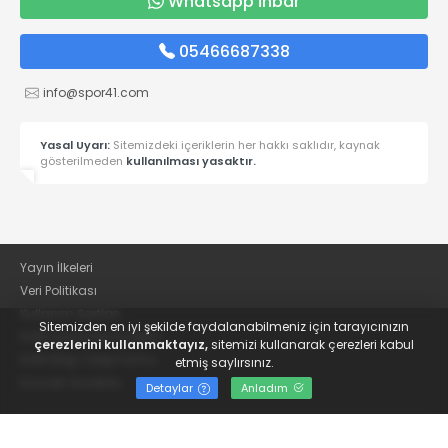
Whatsapp İhbar
05466687338
info@spor41.com
Yasal Uyarı:
Sitemizdeki içeriklerin her hakkı saklıdır, kaynak
gösterilmeden
kullanılması yasaktır.
Yayın İlkeleri
Veri Politikası
Kullanım Şartları
Sitemizden en iyi şekilde faydalanabilmeniz için tarayıcınızın
KVKK Aydınlatma Metni
çerezlerini kullanmaktayız,
sitemizi kullanarak çerezleri kabul
KVKK Bilgi Talep Formu
etmiş saylırsınız.
Kocaeli Gazetesi
Detaylar
Anladım
© 2022
Güncel Kocaelispor Haberleri ve Spor Haberleri | Spor41