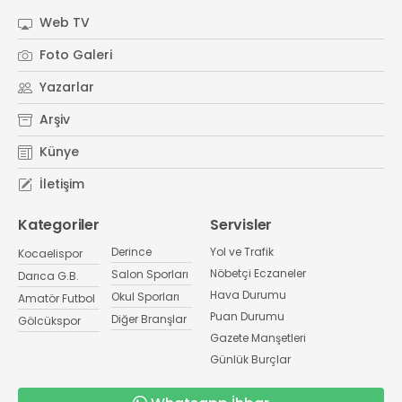
Web TV
Foto Galeri
Yazarlar
Arşiv
Künye
İletişim
Kategoriler
Servisler
Derince
Yol ve Trafik
Kocaelispor
Nöbetçi Eczaneler
Salon Sporları
Darıca G.B.
Hava Durumu
Okul Sporları
Amatör Futbol
Puan Durumu
Diğer Branşlar
Gölcükspor
Gazete Manşetleri
Günlük Burçlar