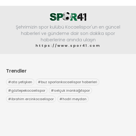
Şehrimizin spor kulübü Kocaelispor'un en güncel
haberleri ve gündeme dair son dakika spor
haberlerine anında ulaşın
https://www.spor41.com
Trendler
#
ata yetişken
#
buz sporlarıkocaelispor haberleri
#
göztepekocaelispor
#
selçuk inankağıtspor
#
ibrahim ercinkocaelispor
#
hodri meydan