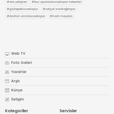
#
ata yetişken
#
buz sporlarıkocaelispor haberleri
#
göztepekocaelispor
#
selçuk inankağıtspor
#
ibrahim ercinkocaelispor
#
hodri meydan
Web TV
Foto Galeri
Yazarlar
Arşiv
Künye
İletişim
Kategoriler
Servisler