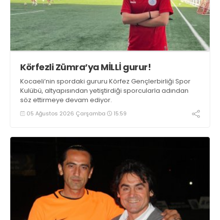
Körfezli Zümra’ya MİLLİ gurur!
Kocaeli’nin spordaki gururu Körfez Gençlerbirliği Spor
Kulübü, altyapısından yetiştirdiği sporcularla adından
söz ettirmeye devam ediyor.
05 Ağustos 2026 Çarşamba
15:59