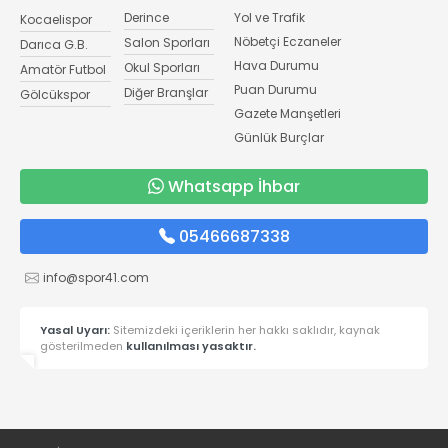
Derince
Yol ve Trafik
Kocaelispor
Nöbetçi Eczaneler
Salon Sporları
Darıca G.B.
Hava Durumu
Okul Sporları
Amatör Futbol
Puan Durumu
Diğer Branşlar
Gölcükspor
Gazete Manşetleri
Günlük Burçlar
Whatsapp İhbar
05466687338
info@spor41.com
Yasal Uyarı:
Sitemizdeki içeriklerin her hakkı saklıdır, kaynak
gösterilmeden
kullanılması yasaktır.