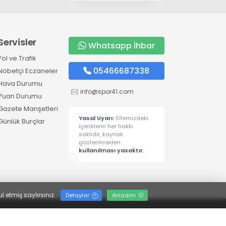
Servisler
Whatsapp İhbar
Yol ve Trafik
05466687338
Nöbetçi Eczaneler
Hava Durumu
info@spor41.com
Puan Durumu
Gazete Manşetleri
Yasal Uyarı:
Sitemizdeki
Günlük Burçlar
içeriklerin her hakkı
saklıdır, kaynak
gösterilmeden
kullanılması yasaktır.
l etmiş saylırsınız.
Detaylar
Anladım
i