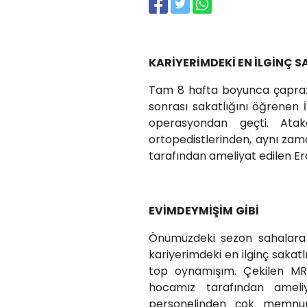
KARİYERİMDEKİ EN İLGİNÇ S
Tam 8 hafta boyunca çapraz 
sonrası sakatlığını öğrenen 
operasyondan geçti. Ata
ortopedistlerinden, aynı z
tarafından ameliyat edilen E
EVİMDEYMİŞİM
GİBİ
Önümüzdeki sezon sahalara 
kariyerimdeki en ilginç saka
top oynamışım. Çekilen M
hocamız tarafından ameli
personelinden çok memnun