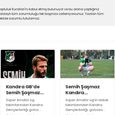
pluluk Kuralları'nı kabul etmiş bulunuyor ve bu alana yaptığınız
dolaylı tüm sorumluluğu tek başınıza üstleniyorsunuz. Yazılan tüm
şekilde sorumlu tutulamaz.
Kandıra GB’de
Semih Şaşmaz
Semih Şaşmaz
Kandıra
resmen TAMAM!
Gençlerbirliği’nde
Süper Amatör Lig
Süper Amatör Lig’in iddialı
devam dedi!
takımlarından Kandıra
takımlarından Kandıra
Gençlerbirliği golcü
Gençlerbirliği, golcüsü
futbolcu Semih Şaşmaz
Semih Şaşmaz ile devam