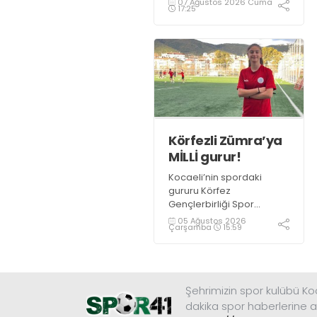
07 Ağustos 2026 Cuma
17:25
güçlendirmeye devam
ediyor.
Körfezli Zümra’ya
MİLLİ gurur!
Kocaeli’nin spordaki
gururu Körfez
Gençlerbirliği Spor
Kulübü, altyapısından
05 Ağustos 2026
Çarşamba
15:59
yetiştirdiği sporcularla
adından söz ettirmeye
devam ediyor.
Şehrimizin spor kulübü K
dakika spor haberlerine a