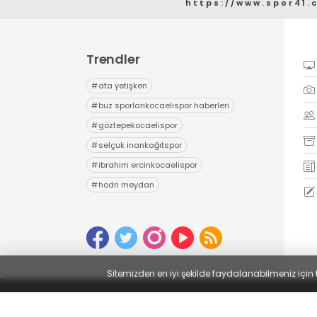
https://www.spor41.
Trendler
#
ata yetişken
#
buz sporlarıkocaelispor haberleri
#
göztepekocaelispor
#
selçuk inankağıtspor
#
ibrahim ercinkocaelispor
#
hodri meydan
Sitemizden en iyi şekilde faydalanabilmeniz için 
Yayın İlkeleri
Veri Politikası
Kullanım Şartları
© 2022
Güncel Kocaelispor Haberleri ve Spor Haberl