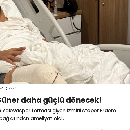
spor41
#
kocaelisporme
spor41
#
kocaelispo
024
22:53
üner daha güçlü dönecek!
 Yalovaspor forması giyen İzmitli stoper Erdem
ağlarından ameliyat oldu.