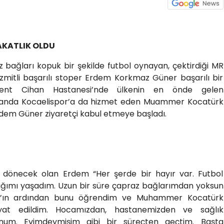
AKATLIK OLDU
bağları kopuk bir şekilde futbol oynayan, çektirdiği MR
İzmitli başarılı stoper Erdem Korkmaz Güner başarılı bir
kent Cihan Hastanesi’nde ülkenin en önde gelen
amanda Kocaelispor’a da hizmet eden Muammer Kocatürk
rdem Güner ziyaretçi kabul etmeye başladı.
dönecek olan Erdem “Her şerde bir hayır var. Futbol
tlığımı yaşadım. Uzun bir süre çapraz bağlarımdan yoksun
R’ın ardından bunu öğrendim ve Muhammer Kocatürk
yat edildim. Hocamızdan, hastanemizden ve sağlık
um. Evimdeymişim gibi bir süreçten geçtim. Başta