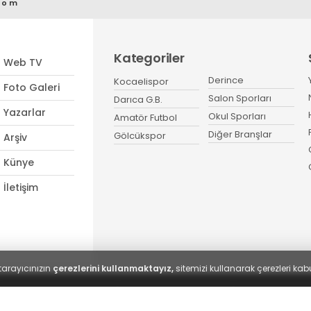
com
Kategoriler
Web TV
Derince
Kocaelispor
Foto Galeri
Salon Sporları
Darıca G.B.
Yazarlar
Okul Sporları
Amatör Futbol
Diğer Branşlar
Gölcükspor
Arşiv
Künye
İletişim
tarayıcınızın
çerezlerini kullanmaktayız,
sitemizi kullanarak çerezleri kabu
KVKK Aydınlatma Metni
KVKK Bilgi Talep Formu
Kocaeli Gazetes
eri | Spor41
- Tüm hakları saklıdır.