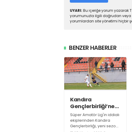
UYARI:
Bu içeriğe yorum yazarak To
yorumunuzla ilgili doğrudan veya 
yorumlardan site yönetimi hiçbir 
BENZER HABERLER
Kandıra
Gençlerbirliği’ne
müthiş kanat!
Süper Amatör Lig'in iddialı
ekiplerinden Kandıra
Gençlerbirliği, yeni sezon
öncesi kadrosunu