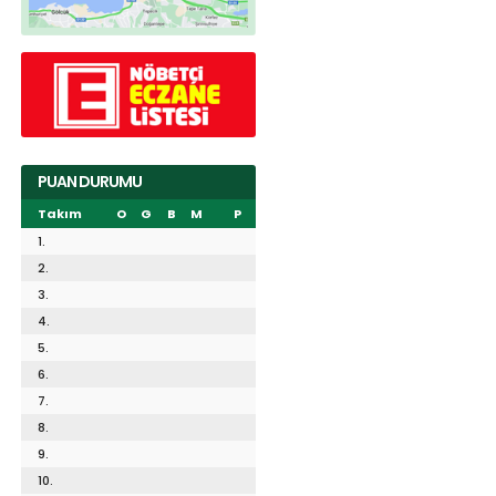
PUAN DURUMU
Takım
O
G
B
M
P
1.
2.
3.
4.
5.
6.
7.
8.
9.
10.