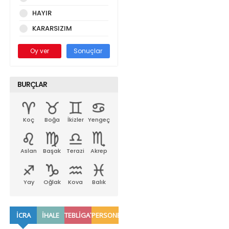
HAYIR
KARARSIZIM
Oy ver
Sonuçlar
BURÇLAR
Koç
Boğa
İkizler
Yengeç
Aslan
Başak
Terazi
Akrep
Yay
Oğlak
Kova
Balık