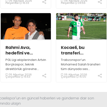
06 Ağustos 2026
06 Ağustos 2026
Perşembe
16:33
Perşembe
09:56
ile yola devam ettiğini
ediyor.
resmen duyurdu.
Rahmi Avcı,
Kocaeli, bu
hedefini ve
transferi
stratejisini
konuşuyor!
PGL Ligi ekiplerinden Artvin
Trabzonspor’un
paylaştı
Borçkaspor, teknik
Mohamed Salah transferi
direktörlük görevine
tüm dünyada ses
Kocaeli’nin başarılı
getirirken Kocaeli
05 Ağustos 2026
05 Ağustos 2026
Çarşamba
15:53
Çarşamba
15:00
isimlerinden Rahmi Avcı'yı
amatöründe de çok
getirdi. Yeni sezona iddialı
önemli bir transfer haberi
bir şekilde hazırlanan
gündemdeki yerini aldı.
Avcı, duygularını aktardı.
ocaelispor'un en güncel haberleri ve gündeme dair son
nında ulaşın