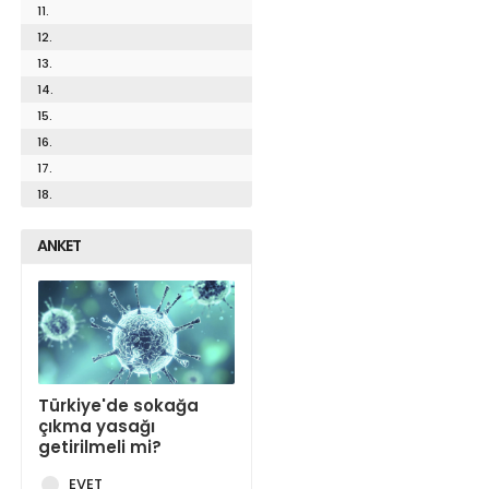
11.
12.
13.
14.
15.
16.
17.
18.
ANKET
Türkiye'de sokağa
çıkma yasağı
getirilmeli mi?
EVET