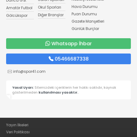
Darıca G.B.
Hava Durumu
Okul Sporları
Amatör Futbol
Puan Durumu
Diğer Branşlar
Gölcükspor
Gazete Manşetleri
Günlük Burçlar
Whatsapp İhbar
05466687338
info@spor41.com
Yasal Uyarı:
Sitemizdeki içeriklerin her hakkı saklıdır, kaynak
gösterilmeden
kullanılması yasaktır.
Yayın İlkeleri
Veri Politikası