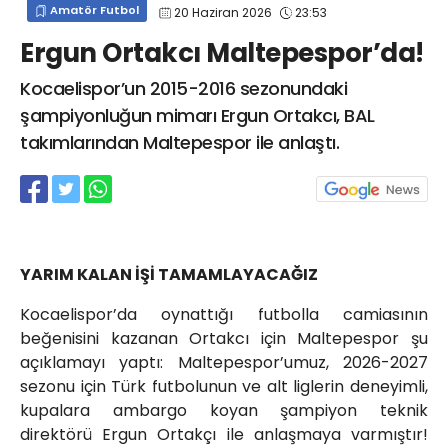
Amatör Futbol
20 Haziran 2026
23:53
info@spor41.com
Ergun Ortakcı Maltepespor’da!
Kocaelispor’un 2015-2016 sezonundaki
şampiyonluğun mimarı Ergun Ortakcı, BAL
takımlarından Maltepespor ile anlaştı.
YARIM KALAN İŞİ TAMAMLAYACAĞIZ
​Kocaelispor’da oynattığı futbolla camiasının
beğenisini kazanan Ortakcı için Maltepespor şu
açıklamayı yaptı: Maltepespor’umuz, 2026-2027
sezonu için Türk futbolunun ve alt liglerin deneyimli,
kupalara ambargo koyan şampiyon teknik
direktörü Ergun Ortakçı ile anlaşmaya varmıştır!