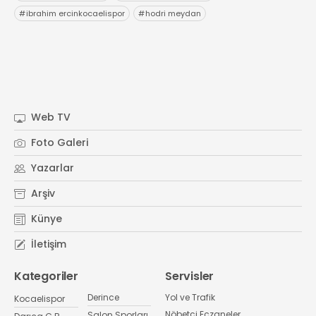
#
ibrahim ercinkocaelispor
#
hodri meydan
Web TV
Foto Galeri
Yazarlar
Arşiv
Künye
İletişim
Kategoriler
Servisler
Derince
Yol ve Trafik
Kocaelispor
Nöbetçi Eczaneler
Salon Sporları