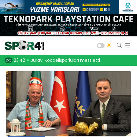
Kocaelispor
Amatör Futbol
Gölcük
, Kocaelisporluları mest etti
23:30
Onurcan Piri: Kocaeli Stadı’nın atmosferini
Bld. Derince
Darıca GB.
Salon Sporları
Okul Sporları
Web TV
Galeri
Yazarlar