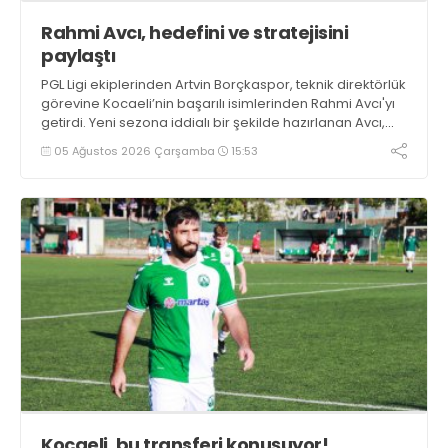
Rahmi Avcı, hedefini ve stratejisini
paylaştı
PGL Ligi ekiplerinden Artvin Borçkaspor, teknik direktörlük
görevine Kocaeli’nin başarılı isimlerinden Rahmi Avcı'yı
getirdi. Yeni sezona iddialı bir şekilde hazırlanan Avcı,
duygularını aktardı.
05 Ağustos 2026 Çarşamba
15:53
Kocaeli, bu transferi konuşuyor!