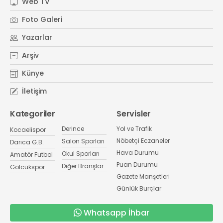
Web TV
Foto Galeri
Yazarlar
Arşiv
Künye
İletişim
Kategoriler
Servisler
Derince
Yol ve Trafik
Kocaelispor
Nöbetçi Eczaneler
Salon Sporları
Darıca G.B.
Hava Durumu
Okul Sporları
Amatör Futbol
Puan Durumu
Diğer Branşlar
Gölcükspor
Gazete Manşetleri
Günlük Burçlar
Whatsapp İhbar