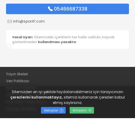
05466687338
info@spor41.com
Yasal Uyarı:
Sitemizdeki içeriklerin her hakkı saklıdır, kaynak
gösterilmeden
kullanılması yasaktır.
Yayın İlkeleri
Veri Politikası
Kullanım Şartları
Sitemizden en iyi şekilde faydalanabilmeniz için tarayıcınızın
KVKK Aydınlatma Metni
çerezlerini kullanmaktayız,
sitemizi kullanarak çerezleri kabul
KVKK Bilgi Talep Formu
etmiş saylırsınız.
Kocaeli Gazetesi
Detaylar
Anladım
© 2022
Güncel Kocaelispor Haberleri ve Spor Haberleri | Spor41
- Tüm hakları saklıdır.