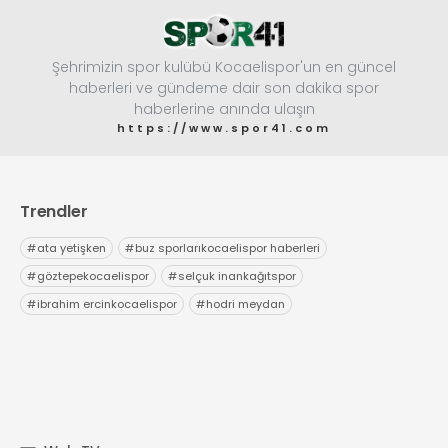
Şehrimizin spor kulübü Kocaelispor'un en güncel
haberleri ve gündeme dair son dakika spor
haberlerine anında ulaşın
https://www.spor41.com
Trendler
#
ata yetişken
#
buz sporlarıkocaelispor haberleri
#
göztepekocaelispor
#
selçuk inankağıtspor
#
ibrahim ercinkocaelispor
#
hodri meydan