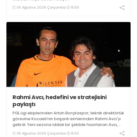
05 Ağustos 2026 Çarşamba
15:59
Rahmi Avcı, hedefini ve stratejisini
paylaştı
PGL Ligi ekiplerinden Artvin Borçkaspor, teknik direktörlük
görevine Kocaeli’nin başarılı isimlerinden Rahmi Avcı'yı
getirdi. Yeni sezona iddialı bir şekilde hazırlanan Avcı,
duygularını aktardı.
05 Ağustos 2026 Çarşamba
15:53