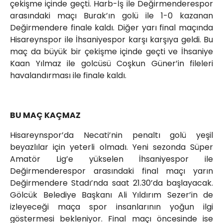
çekişme içinde geçti. Harb-İş ile Değirmenderespor
arasındaki maçı Burak’ın golü ile 1-0 kazanan
Değirmendere finale kaldı. Diğer yarı final maçında
Hisareynspor ile İhsaniyespor karşı karşıya geldi. Bu
maç da büyük bir çekişme içinde geçti ve İhsaniye
Kaan Yılmaz ile golcüsü Coşkun Güner’in fileleri
havalandırması ile finale kaldı.
BU MAÇ KAÇMAZ
Hisareynspor’da Necati’nin penaltı golü yeşil
beyazlılar için yeterli olmadı. Yeni sezonda Süper
Amatör Lig’e yükselen İhsaniyespor ile
Değirmenderespor arasındaki final maçı yarın
Değirmendere Stadı’nda saat 21.30’da başlayacak.
Gölcük Belediye Başkanı Ali Yıldırım Sezer’in de
izleyeceği maça spor insanlarının yoğun ilgi
göstermesi bekleniyor. Final maçı öncesinde ise