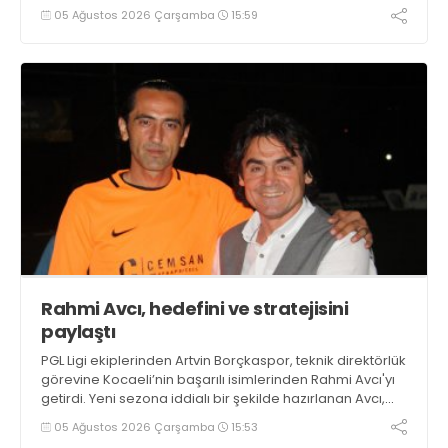
05 Ağustos 2026 Çarşamba
15:59
Rahmi Avcı, hedefini ve stratejisini
paylaştı
PGL Ligi ekiplerinden Artvin Borçkaspor, teknik direktörlük
görevine Kocaeli’nin başarılı isimlerinden Rahmi Avcı'yı
getirdi. Yeni sezona iddialı bir şekilde hazırlanan Avcı,
duygularını aktardı.
05 Ağustos 2026 Çarşamba
15:53