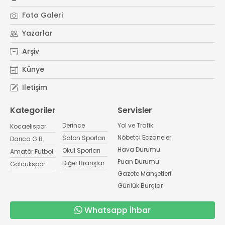
Foto Galeri
Yazarlar
Arşiv
Künye
İletişim
Kategoriler
Servisler
Derince
Yol ve Trafik
Kocaelispor
Nöbetçi Eczaneler
Salon Sporları
Darıca G.B.
Hava Durumu
Okul Sporları
Amatör Futbol
Puan Durumu
Diğer Branşlar
Gölcükspor
Gazete Manşetleri
Günlük Burçlar
Whatsapp İhbar