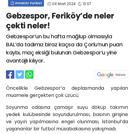
Amatör Futbol
04 Mart 2024
13:07
info@spor41.com
Gebzespor, Feriköy’de neler
çekti neler!
Gebzespor’un bu hafta mağlup olmasıyla
BAL’da tadımız biraz kaçsa da Çorlu’nun puan
kaybı, maç eksiği bulunan Gebzespor’u yine
avantajlı kılıyor.
Öncelikle Gebzespor’a deplasmanda yapılan
muamele gerçekten çok üzücü.
Soyunma odasına çamaşır suyu döküp takımın
yedek kulübesinde soyundurulması, basının girişine
ve yayın yapılmasına engel olunması, İstanbul’da
yaşananlar bir futbol müsabakasına yakışmadı.