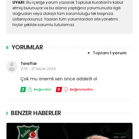
UYARI:
Bu içeriğe yorum yazarak Topluluk Kuralları'nı kabul
etmiş bulunuyor ve bu alana yaptığınız yorumunuzla ilgili
doğrudan veya dolaylı tüm sorumluluğu tek başınıza
üstleniyorsunuz. Yazılan tüm yorumlardan site yönetimi
hiçbir şekilde sorumlu tutulamaz.
YORUMLAR
Toplam
1 yorum
Taraftar
12:15 - 27 Nisan 2024
Çok mu önemli sen önce adaletli ol
2
Beğendim
0
Beğenmedim
BENZER HABERLER