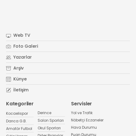
Web TV
Foto Galeri
Yazarlar
Arşiv
Künye
İletişim
Kategoriler
Servisler
Derince
Yol ve Trafik
Kocaelispor
Nöbetçi Eczaneler
Salon Sporları
Darıca G.B.
Hava Durumu
Okul Sporları
Amatör Futbol
Puan Durumu
Diğer Branşlar