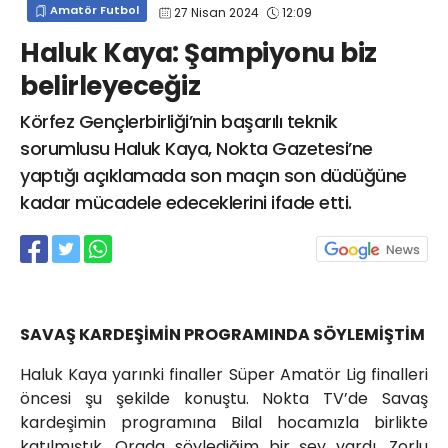
Amatör Futbol
27 Nisan 2024
12:09
info@spor41.com
Haluk Kaya: Şampiyonu biz
belirleyeceğiz
Körfez Gençlerbirliği’nin başarılı teknik
sorumlusu Haluk Kaya, Nokta Gazetesi’ne
yaptığı açıklamada son maçın son düdüğüne
kadar mücadele edeceklerini ifade etti.
SAVAŞ KARDEŞİMİN PROGRAMINDA SÖYLEMİŞTİM
Haluk Kaya yarınki finaller Süper Amatör Lig finalleri
öncesi şu şekilde konuştu. Nokta TV’de Savaş
kardeşimin programına Bilal hocamızla birlikte
katılmıştık. Orada söylediğim bir şey vardı. Zorlu