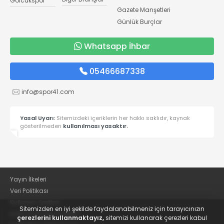
Gölcükspor
Gazete Manşetleri
Günlük Burçlar
Whatsapp İhbar
05466687338
info@spor41.com
Yasal Uyarı:
Sitemizdeki içeriklerin her hakkı saklıdır, kaynak
gösterilmeden
kullanılması yasaktır.
Yayın İlkeleri
Veri Politikası
Kullanım Şartları
Sitemizden en iyi şekilde faydalanabilmeniz için tarayıcınızın
KVKK Aydınlatma Metni
çerezlerini kullanmaktayız,
sitemizi kullanarak çerezleri kabul