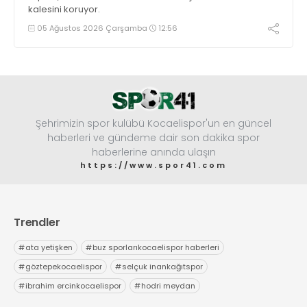
kalesini koruyor.
05 Ağustos 2026 Çarşamba
12:56
Şehrimizin spor kulübü Kocaelispor'un en güncel
haberleri ve gündeme dair son dakika spor
haberlerine anında ulaşın
https://www.spor41.com
Trendler
#
ata yetişken
#
buz sporlarıkocaelispor haberleri
#
göztepekocaelispor
#
selçuk inankağıtspor
#
ibrahim ercinkocaelispor
#
hodri meydan