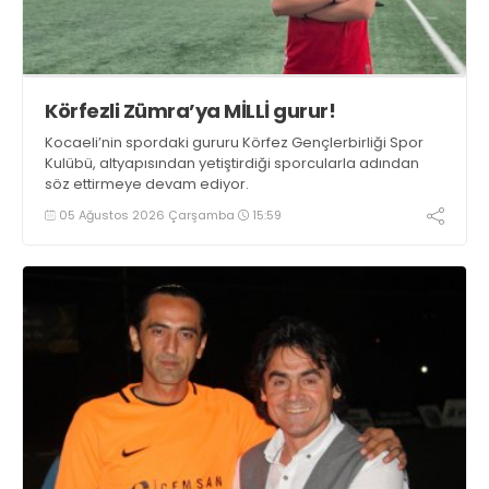
Körfezli Zümra’ya MİLLİ gurur!
Kocaeli’nin spordaki gururu Körfez Gençlerbirliği Spor
Kulübü, altyapısından yetiştirdiği sporcularla adından
söz ettirmeye devam ediyor.
05 Ağustos 2026 Çarşamba
15:59