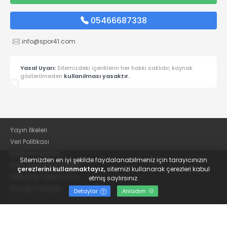
05466687338
info@spor41.com
Yasal Uyarı:
Sitemizdeki içeriklerin her hakkı saklıdır, kaynak
gösterilmeden
kullanılması yasaktır.
Yayın İlkeleri
Veri Politikası
Kullanım Şartları
Sitemizden en iyi şekilde faydalanabilmeniz için tarayıcınızın
KVKK Aydınlatma Metni
çerezlerini kullanmaktayız,
sitemizi kullanarak çerezleri kabul
KVKK Bilgi Talep Formu
etmiş saylırsınız.
Kocaeli Gazetesi
Detaylar
Anladım
© 2022
Güncel Kocaelispor Haberleri ve Spor Haberleri | Spor41
- Tüm hakları saklıdır.