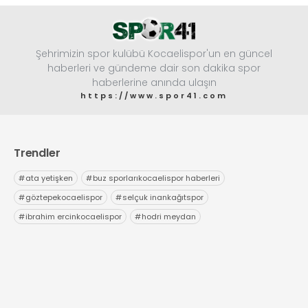
Şehrimizin spor kulübü Kocaelispor'un en güncel
haberleri ve gündeme dair son dakika spor
haberlerine anında ulaşın
https://www.spor41.com
Trendler
#
ata yetişken
#
buz sporlarıkocaelispor haberleri
#
göztepekocaelispor
#
selçuk inankağıtspor
#
ibrahim ercinkocaelispor
#
hodri meydan