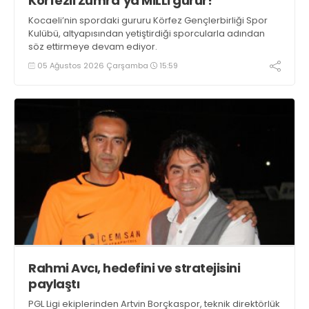
Körfezli Zümra’ya MİLLİ gurur!
Kocaeli’nin spordaki gururu Körfez Gençlerbirliği Spor
Kulübü, altyapısından yetiştirdiği sporcularla adından
söz ettirmeye devam ediyor.
05 Ağustos 2026 Çarşamba
15:59
Rahmi Avcı, hedefini ve stratejisini
paylaştı
PGL Ligi ekiplerinden Artvin Borçkaspor, teknik direktörlük