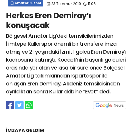
Amatör Futbol
23 Temmuz 2019
11:06
info@spor41.com
Herkes Eren Demiray’ı
konuşacak
Bölgesel Amatör Lig’deki temsilcilerimizden
İlimtepe Kullarspor önemli bir transfere imza
atmış ve 21 yaşındaki İzmitli golcü Eren Demiray’ı
kadrosuna katmıştı. Kocaeli’nin başarılı golcüleri
arasında yer alan ve kısa bir süre önce Bölgesel
Amatör Lig takımlarından Ispartaspor ile
anlaşan Eren Demiray, Akdeniz temsilcisinden
ayrıldıktan sonra Kullar ekibine “Evet” dedi.
İMZAYA GELDİM