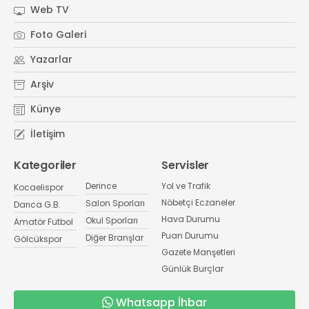
Web TV
Foto Galeri
Yazarlar
Arşiv
Künye
İletişim
Kategoriler
Servisler
Derince
Yol ve Trafik
Kocaelispor
Nöbetçi Eczaneler
Salon Sporları
Darıca G.B.
Hava Durumu
Okul Sporları
Amatör Futbol
Puan Durumu
Diğer Branşlar
Gölcükspor
Gazete Manşetleri
Günlük Burçlar
Whatsapp İhbar